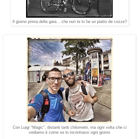
Il giorno prima della gara... che non te lo fai un piatto de cozze?
Con Luigi "Magic", distanti tanti chilometri, ma ogni volta che ci
vediamo è come se lo incontrassi ogni giorno