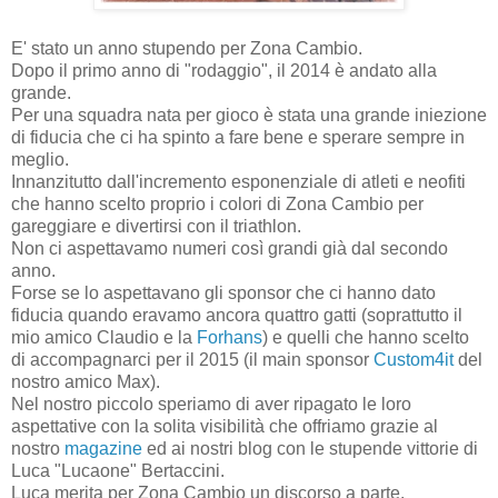
E' stato un anno stupendo per Zona Cambio.
Dopo il primo anno di "rodaggio", il 2014 è andato alla
grande.
Per una squadra nata per gioco è stata una grande iniezione
di fiducia che ci ha spinto a fare bene e sperare sempre in
meglio.
Innanzitutto dall'incremento esponenziale di atleti e neofiti
che hanno scelto proprio i colori di Zona Cambio per
gareggiare e divertirsi con il triathlon.
Non ci aspettavamo numeri così grandi già dal secondo
anno.
Forse se lo aspettavano gli sponsor che ci hanno dato
fiducia quando eravamo ancora quattro gatti (soprattutto il
mio amico Claudio e la
Forhans
) e quelli che hanno scelto
di accompagnarci per il 2015 (il main sponsor
Custom4it
del
nostro amico Max).
Nel nostro piccolo speriamo di aver ripagato le loro
aspettative con la solita visibilità che offriamo grazie al
nostro
magazine
ed ai nostri blog con le stupende vittorie di
Luca "Lucaone" Bertaccini.
Luca merita per Zona Cambio un discorso a parte.