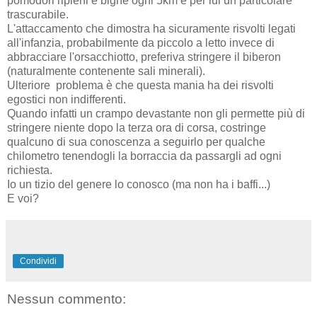
pomodori ripieni e bignè ogni 5km è per lui un particolare
trascurabile.
L'attaccamento che dimostra ha sicuramente risvolti legati
all'infanzia, probabilmente da piccolo a letto invece di
abbracciare l'orsacchiotto, preferiva stringere il biberon
(naturalmente contenente sali minerali).
Ulteriore problema è che questa mania ha dei risvolti
egostici non indifferenti.
Quando infatti un crampo devastante non gli permette più di
stringere niente dopo la terza ora di corsa, costringe
qualcuno di sua conoscenza a seguirlo per qualche
chilometro tenendogli la borraccia da passargli ad ogni
richiesta.
Io un tizio del genere lo conosco (ma non ha i baffi...)
E voi?
Condividi
Nessun commento: