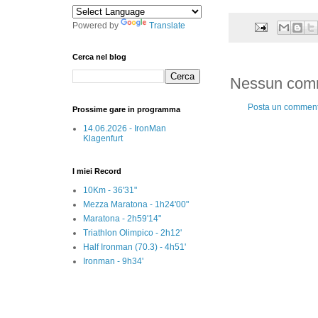
Powered by
Translate
Cerca nel blog
Nessun com
Posta un commen
Prossime gare in programma
14.06.2026 - IronMan
Klagenfurt
I miei Record
10Km - 36'31"
Mezza Maratona - 1h24'00"
Maratona - 2h59'14"
Triathlon Olimpico - 2h12'
Half Ironman (70.3) - 4h51'
Ironman - 9h34'