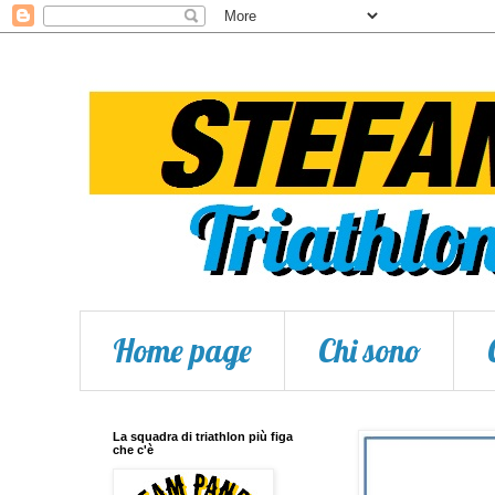
Home page
Chi sono
La squadra di triathlon più figa
che c'è