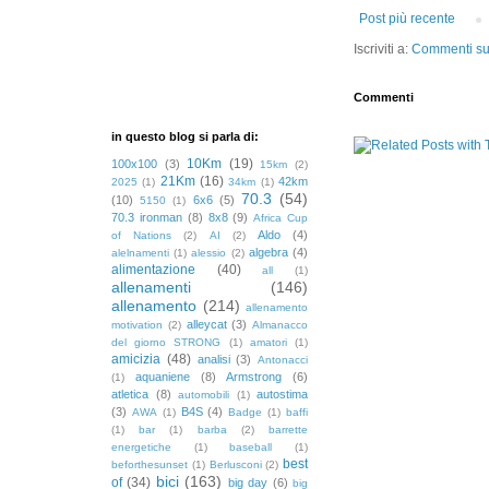
Post più recente
Iscriviti a:
Commenti sul
Commenti
in questo blog si parla di:
10Km
(19)
100x100
(3)
15km
(2)
21Km
(16)
42km
2025
(1)
34km
(1)
70.3
(54)
(10)
6x6
(5)
5150
(1)
70.3 ironman
(8)
8x8
(9)
Africa Cup
Aldo
(4)
of Nations
(2)
AI
(2)
algebra
(4)
alelnamenti
(1)
alessio
(2)
alimentazione
(40)
all
(1)
allenamenti
(146)
allenamento
(214)
allenamento
alleycat
(3)
motivation
(2)
Almanacco
del giorno STRONG
(1)
amatori
(1)
amicizia
(48)
analisi
(3)
Antonacci
aquaniene
(8)
Armstrong
(6)
(1)
atletica
(8)
autostima
automobili
(1)
(3)
B4S
(4)
AWA
(1)
Badge
(1)
baffi
(1)
bar
(1)
barba
(2)
barrette
energetiche
(1)
baseball
(1)
best
beforthesunset
(1)
Berlusconi
(2)
bici
(163)
of
(34)
big day
(6)
big