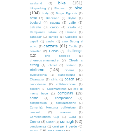
bike
(151)
weekend
(2)
blog
bikepacking
(1)
Bioparco
(1)
(104)
body
(1)
Borgo Egnazia
(1)
boxe
(7)
Bracciano
(2)
Bryton
(1)
buciardi
(4)
caduta
(3)
caffè
(3)
calcetto
(3)
calcio
(4)
caldo
(8)
Campionati Italiani
(1)
Canada
(1)
canadair
(1)
cantico
(1)
Capalbio
(1)
capelli
(1)
cardio
(1)
caro Strong ti
cazzate
(61)
scrivo
(1)
Cecilia
(1)
challenge
Cervia
(8)
cerveteri
(2)
(12)
che sarebbe
(1)
chenedicemiamadre
(7)
Chiedi a
strong
(4)
chmet
(1)
ciciliano
(1)
ciclismo
(145)
cinema
(2)
civitavecchia
(1)
clandestinità
(1)
coach
(45)
Clearwater
(1)
clinic
(1)
coincidenze
(2)
collaborazione
(1)
colleghi
(2)
ColleMarathon
(2)
colli di
combinati
(19)
monte bove
(1)
comic
(4)
compleanno
(7)
compression
(1)
comunicazione
(2)
Comunità Montana dell'Aniene
(1)
concerti
(2)
concorsi
(1)
Confederations Cup
(1)
CONI
(1)
consigli
(62)
Connor
(3)
Conor
(1)
corri per il verde
(8)
consistenza
(1)
corsa
(18)
cosa rimane
(6)