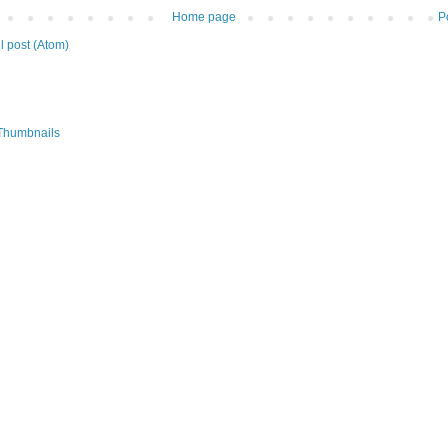
Home page
P
 post (Atom)