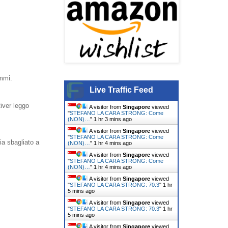
ammi.
Live Traffic Feed
iver leggo
A visitor from
Singapore
viewed
"
STEFANO LA CARA STRONG: Come
(NON)…
"
1 hr 3 mins ago
A visitor from
Singapore
viewed
"
STEFANO LA CARA STRONG: Come
ia sbagliato a
(NON)…
"
1 hr 4 mins ago
A visitor from
Singapore
viewed
"
STEFANO LA CARA STRONG: Come
(NON)…
"
1 hr 4 mins ago
A visitor from
Singapore
viewed
"
STEFANO LA CARA STRONG: 70.3
"
1 hr
5 mins ago
A visitor from
Singapore
viewed
"
STEFANO LA CARA STRONG: 70.3
"
1 hr
5 mins ago
A visitor from
Singapore
viewed