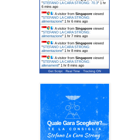
"
STEFANO LA CARA STRONG: 70.3
"
1 hr
6 mins ago
A visitor from
Singapore
viewed
"
STEFANO LA CARA STRONG:
alimentazione
"
1 hr 6 mins ago
A visitor from
Singapore
viewed
"
STEFANO LA CARA STRONG:
alimentazione
"
1 hr 7 mins ago
A visitor from
Singapore
viewed
"
STEFANO LA CARA STRONG:
alimentazione
"
1 hr 8 mins ago
A visitor from
Singapore
viewed
"
STEFANO LA CARA STRONG:
allenamenti
"
1 hr 8 mins ago
Get Script
Real Time
Tracking ON