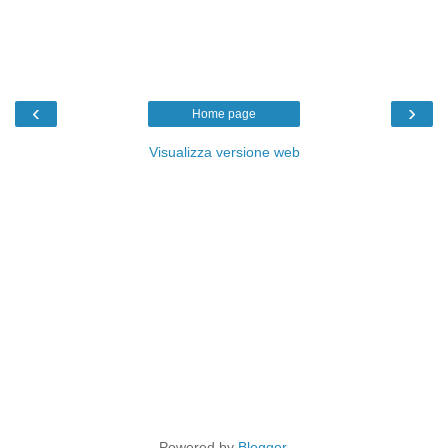
‹
›
Home page
Visualizza versione web
Powered by
Blogger
.