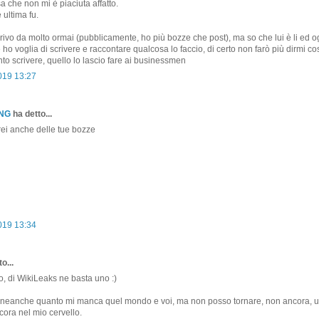
a che non mi è piaciuta affatto.
 ultima fu.
crivo da molto ormai (pubblicamente, ho più bozze che post), ma so che lui è li ed o
 ho voglia di scrivere e raccontare qualcosa lo faccio, di certo non farò più dirmi c
o scrivere, quello lo lascio fare ai businessmen
019 13:27
ONG
ha detto...
ei anche delle tue bozze
019 13:34
o...
lo, di WikiLeaks ne basta uno :)
neanche quanto mi manca quel mondo e voi, ma non posso tornare, non ancora, u
ora nel mio cervello.