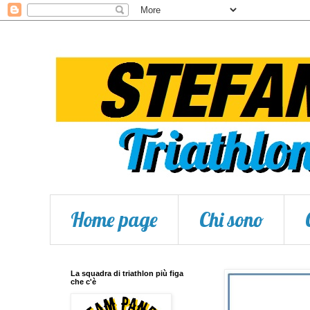
Home page
Chi sono
La squadra di triathlon più figa
che c'è