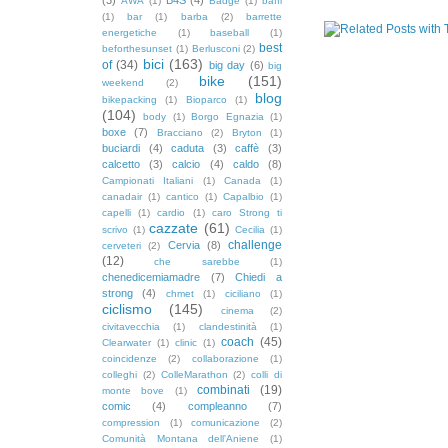
AWA
(1)
Badge
(1)
baffi
(1)
bar
(1)
barba
(2)
barrette
energetiche
(1)
baseball
(1)
best
beforthesunset
(1)
Berlusconi
(2)
bici
(163)
of
(34)
big day
(6)
big
bike
(151)
weekend
(2)
blog
bikepacking
(1)
Bioparco
(1)
(104)
body
(1)
Borgo Egnazia
(1)
boxe
(7)
Bracciano
(2)
Bryton
(1)
buciardi
(4)
caduta
(3)
caffè
(3)
calcetto
(3)
calcio
(4)
caldo
(8)
Campionati Italiani
(1)
Canada
(1)
canadair
(1)
cantico
(1)
Capalbio
(1)
capelli
(1)
cardio
(1)
caro Strong ti
cazzate
(61)
scrivo
(1)
Cecilia
(1)
challenge
Cervia
(8)
cerveteri
(2)
(12)
che sarebbe
(1)
chenedicemiamadre
(7)
Chiedi a
strong
(4)
chmet
(1)
ciciliano
(1)
ciclismo
(145)
cinema
(2)
civitavecchia
(1)
clandestinità
(1)
coach
(45)
Clearwater
(1)
clinic
(1)
coincidenze
(2)
collaborazione
(1)
colleghi
(2)
ColleMarathon
(2)
colli di
combinati
(19)
monte bove
(1)
comic
(4)
compleanno
(7)
compression
(1)
comunicazione
(2)
Comunità Montana dell'Aniene
(1)