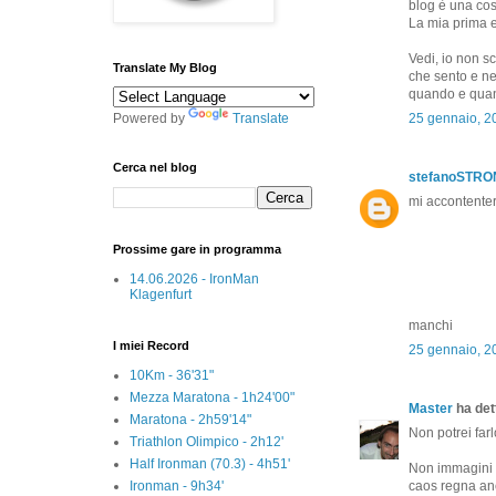
blog è una cos
La mia prima e
Vedi, io non s
Translate My Blog
che sento e ne
quando e quant
Powered by
Translate
25 gennaio, 2
Cerca nel blog
stefanoSTR
mi accontenter
Prossime gare in programma
14.06.2026 - IronMan
Klagenfurt
manchi
I miei Record
25 gennaio, 2
10Km - 36'31"
Mezza Maratona - 1h24'00"
Master
ha dett
Maratona - 2h59'14"
Non potrei far
Triathlon Olimpico - 2h12'
Half Ironman (70.3) - 4h51'
Non immagini 
Ironman - 9h34'
caos regna anc