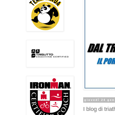
giovedì 24 gen
I blog di tria