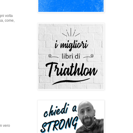
gni volta
osa, come,
n vero