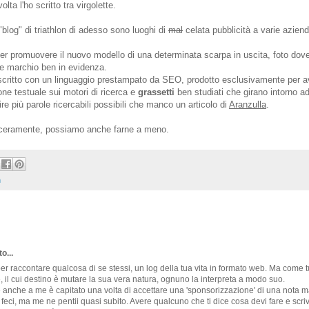
lta l'ho scritto tra virgolette.
"blog" di triathlon di adesso sono luoghi di
mal
celata pubblicità a varie aziend
er promuovere il nuovo modello di una determinata scarpa in uscita, foto dov
he marchio ben in evidenza.
 scritto con un linguaggio prestampato da SEO, prodotto esclusivamente per a
e testuale sui motori di ricerca e
grassetti
ben studiati che girano intorno a
ire più parole ricercabili possibili che manco un articolo di
Aranzulla
.
inceramente, possiamo anche farne a meno.
n
o...
per raccontare qualcosa di se stessi, un log della tua vita in formato web. Ma come tu
e, il cui destino è mutare la sua vera natura, ognuno la interpreta a modo suo.
e anche a me è capitato una volta di accettare una 'sponsorizzazione' di una nota m
a feci, ma me ne pentii quasi subito. Avere qualcuno che ti dice cosa devi fare e scri