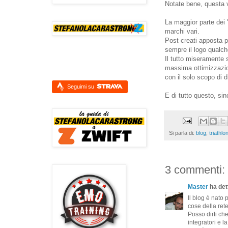
Notate bene, questa vo
La maggior parte dei 
marchi vari.
Post creati apposta p
sempre il logo qualc
Il tutto miseramente
massima ottimizzazion
con il solo scopo di d
Seguimi su
E di tutto questo, s
Si parla di:
blog
,
triathlo
3 commenti:
Master
ha dett
Il blog è nato 
cose della ret
Posso dirti ch
integratori e l