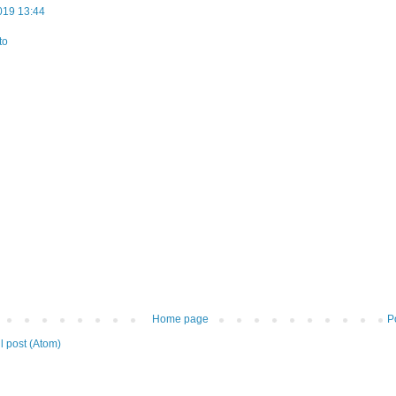
019 13:44
to
Home page
P
 post (Atom)