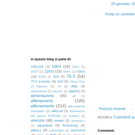
25 gennaio, 2
Posta un commen
in questo blog si parla di:
10Km
(19)
100x100
(3)
15km
(2)
21Km
(16)
42km
2025
(1)
34km
(1)
70.3
(54)
(10)
6x6
(5)
5150
(1)
70.3 ironman
(8)
8x8
(9)
Africa Cup
Aldo
(4)
of Nations
(2)
AI
(2)
algebra
(4)
alelnamenti
(1)
alessio
(2)
alimentazione
(40)
all
(1)
allenamenti
(146)
allenamento
(214)
allenamento
Post più recente
alleycat
(3)
motivation
(2)
Almanacco
del giorno STRONG
(1)
amatori
(1)
Iscriviti a:
Commenti sul
amicizia
(48)
analisi
(3)
Antonacci
aquaniene
(8)
Armstrong
(6)
(1)
atletica
(8)
autostima
automobili
(1)
Commenti
(3)
B4S
(4)