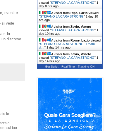
viewed "
STEFANO LA CARA STRONG
"
1
day 8 hrs ago
e, eventi e
A visitor from
Ripa, Lazio
viewed
"
STEFANO LA CARA STRONG
"
1 day 10
hrs ago
e si vede
A visitor from
Zevio, Veneto
viewed "
STEFANO LA CARA STRONG
"
1
ver la
day 10 hrs ago
d un discorso
A visitor from
Rome, Lazio
viewed
"
STEFANO LA CARA STRONG: Il team
di…
"
1 day 14 hrs ago
A visitor from
Zevio, Veneto
viewed "
STEFANO LA CARA STRONG
"
1
day 14 hrs ago
Get Script
Real Time
Tracking ON
tte le
arca di
vere sul tuo