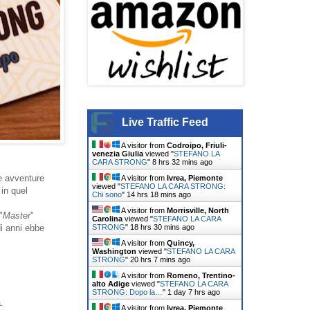
Live Traffic Feed
A visitor from
Codroipo, Friuli-
venezia Giulia
viewed "
STEFANO LA
CARA STRONG
"
8 hrs 32 mins ago
e avventure
A visitor from
Ivrea, Piemonte
viewed "
STEFANO LA CARA STRONG:
in quel
Chi sono
"
14 hrs 18 mins ago
A visitor from
Morrisville, North
"
Master
"
Carolina
viewed "
STEFANO LA CARA
STRONG
"
18 hrs 30 mins ago
i anni ebbe
A visitor from
Quincy,
Washington
viewed "
STEFANO LA CARA
STRONG
"
20 hrs 7 mins ago
A visitor from
Romeno, Trentino-
alto Adige
viewed "
STEFANO LA CARA
STRONG: Dopo la…
"
1 day 7 hrs ago
.
A visitor from
Ivrea, Piemonte