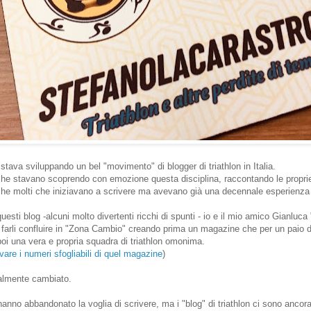
stava sviluppando un bel "movimento" di blogger di triathlon in Italia.
 che stavano scoprendo con emozione questa disciplina, raccontando le propri
anche molti che iniziavano a scrivere ma avevano già una decennale esperienza 
 questi blog -alcuni molto divertenti ricchi di spunti - io e il mio amico Gianluca 
farli confluire in "Zona Cambio" creando prima un magazine che per un paio d
 poi una vera e propria squadra di triathlon omonima.
vare i numeri sfogliabili di quel magazine
)
talmente cambiato.
hanno abbandonato la voglia di scrivere, ma i "blog" di triathlon ci sono ancora