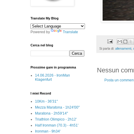
Translate My Blog
Powered by
Translate
Cerca nel blog
Si parla di:
allenamenti
,
Prossime gare in programma
Nessun com
14.06.2026 - IronMan
Klagenfurt
Posta un commen
I miei Record
10Km - 36'31"
Mezza Maratona - 1h24'00"
Maratona - 2h59'14"
Triathlon Olimpico - 2h12'
Half Ironman (70.3) - 4h51'
Ironman - 9h34'