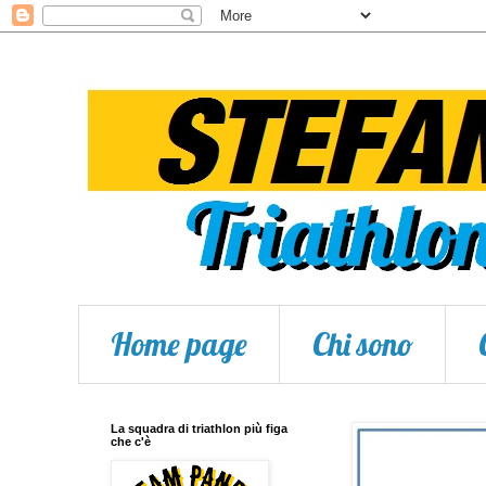
Home page
Chi sono
La squadra di triathlon più figa
che c'è