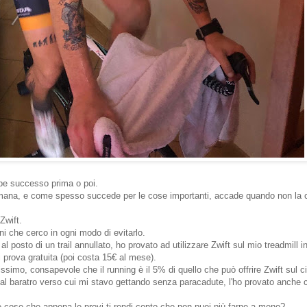
be successo prima o poi.
mana, e come spesso succede per le cose importanti, accade quando non la c
Zwift.
 che cerco in ogni modo di evitarlo.
l posto di un trail annullato, ho provato ad utilizzare Zwift sul mio treadmill i
di prova gratuita (poi costa 15€ al mese).
issimo, consapevole che il running è il 5% di quello che può offrire Zwift sul c
l baratro verso cui mi stavo gettando senza paracadute, l'ho provato anche c
 cose che appena le provi ti rendi conto che non puoi più farne a meno?