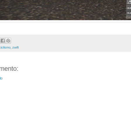
ciclismo
,
zwift
mento:
to