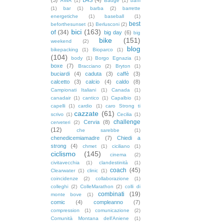
AWA
(1)
Badge
(1)
baffi
(1)
bar
(1)
barba
(2)
barrette
energetiche
(1)
baseball
(1)
best
beforthesunset
(1)
Berlusconi
(2)
bici
(163)
of
(34)
big day
(6)
big
bike
(151)
weekend
(2)
blog
bikepacking
(1)
Bioparco
(1)
(104)
body
(1)
Borgo Egnazia
(1)
boxe
(7)
Bracciano
(2)
Bryton
(1)
buciardi
(4)
caduta
(3)
caffè
(3)
calcetto
(3)
calcio
(4)
caldo
(8)
Campionati Italiani
(1)
Canada
(1)
canadair
(1)
cantico
(1)
Capalbio
(1)
capelli
(1)
cardio
(1)
caro Strong ti
cazzate
(61)
scrivo
(1)
Cecilia
(1)
challenge
Cervia
(8)
cerveteri
(2)
(12)
che sarebbe
(1)
chenedicemiamadre
(7)
Chiedi a
strong
(4)
chmet
(1)
ciciliano
(1)
ciclismo
(145)
cinema
(2)
civitavecchia
(1)
clandestinità
(1)
coach
(45)
Clearwater
(1)
clinic
(1)
coincidenze
(2)
collaborazione
(1)
colleghi
(2)
ColleMarathon
(2)
colli di
combinati
(19)
monte bove
(1)
comic
(4)
compleanno
(7)
compression
(1)
comunicazione
(2)
Comunità Montana dell'Aniene
(1)