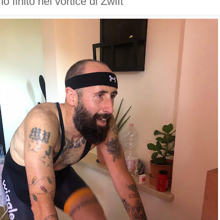
no finito nel vortice di Zwift