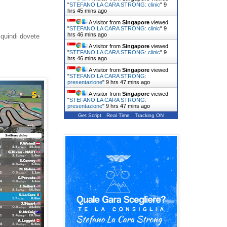
"
STEFANO LA CARA STRONG: clinic
"
9
hrs 45 mins ago
A visitor from
Singapore
viewed
"
STEFANO LA CARA STRONG: clinic
"
9
hrs 46 mins ago
 quindi dovete
A visitor from
Singapore
viewed
"
STEFANO LA CARA STRONG: clinic
"
9
hrs 46 mins ago
A visitor from
Singapore
viewed
"
STEFANO LA CARA STRONG:
presentazione
"
9 hrs 47 mins ago
A visitor from
Singapore
viewed
"
STEFANO LA CARA STRONG:
presentazione
"
9 hrs 47 mins ago
Get Script
Real Time
Tracking ON