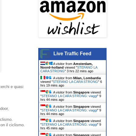
Live Traffic Feed
A visitor from
Amsterdam,
Noord-holland
viewed "
STEFANO LA
CARA STRONG
"
3 hrs 22 mins ago
A visitor from
Milan, Lombardia
viewed "
STEFANO LA CARA STRONG
"
6
hrs 19 mins ago
erchi e quasi
A visitor from
Singapore
viewed
"
STEFANO LA CARA STRONG: viaggi
"
9
hrs 44 mins ago
A visitor from
Singapore
viewed
ndoor,
"
STEFANO LA CARA STRONG: viaggi
"
9
hrs 44 mins ago
iclismo.
A visitor from
Singapore
viewed
"
STEFANO LA CARA STRONG: viaggi
"
9
on il ciclismo.
hrs 45 mins ago
A visitor from
Singapore
viewed