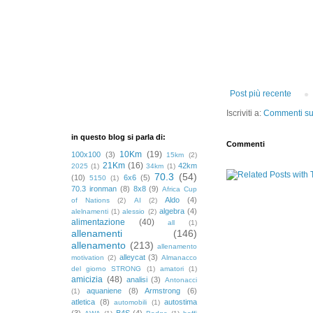
Post più recente
Iscriviti a:
Commenti sul
in questo blog si parla di:
Commenti
10Km
(19)
100x100
(3)
15km
(2)
21Km
(16)
42km
2025
(1)
34km
(1)
70.3
(54)
(10)
6x6
(5)
5150
(1)
70.3 ironman
(8)
8x8
(9)
Africa Cup
Aldo
(4)
of Nations
(2)
AI
(2)
algebra
(4)
alelnamenti
(1)
alessio
(2)
alimentazione
(40)
all
(1)
allenamenti
(146)
allenamento
(213)
allenamento
alleycat
(3)
motivation
(2)
Almanacco
del giorno STRONG
(1)
amatori
(1)
amicizia
(48)
analisi
(3)
Antonacci
aquaniene
(8)
Armstrong
(6)
(1)
atletica
(8)
autostima
automobili
(1)
(3)
B4S
(4)