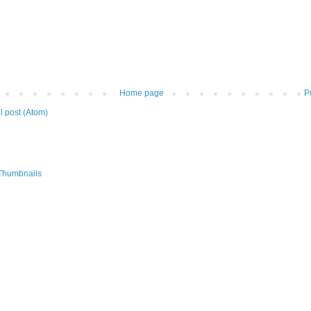
Home page
P
 post (Atom)