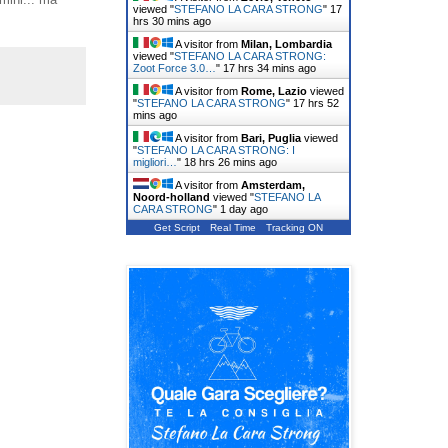
viewed "
STEFANO LA CARA STRONG
"
17
hrs 30 mins ago
A visitor from
Milan, Lombardia
viewed "
STEFANO LA CARA STRONG:
Zoot Force 3.0…
"
17 hrs 34 mins ago
A visitor from
Rome, Lazio
viewed
"
STEFANO LA CARA STRONG
"
17 hrs 52
mins ago
A visitor from
Bari, Puglia
viewed
"
STEFANO LA CARA STRONG: I
migliori…
"
18 hrs 27 mins ago
A visitor from
Amsterdam,
Noord-holland
viewed "
STEFANO LA
CARA STRONG
"
1 day ago
Get Script
Real Time
Tracking ON