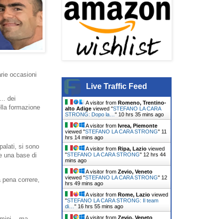
rie occasioni
Live Traffic Feed
.. dei
A visitor from
Romeno, Trentino-
ella formazione
alto Adige
viewed "
STEFANO LA CARA
STRONG: Dopo la…
"
10 hrs 35 mins ago
A visitor from
Ivrea, Piemonte
viewed "
STEFANO LA CARA STRONG
"
11
hrs 14 mins ago
alati, si sono
A visitor from
Ripa, Lazio
viewed
"
STEFANO LA CARA STRONG
"
12 hrs 44
te una base di
mins ago
A visitor from
Zevio, Veneto
viewed "
STEFANO LA CARA STRONG
"
12
a pena correre,
hrs 49 mins ago
A visitor from
Rome, Lazio
viewed
"
STEFANO LA CARA STRONG: Il team
di…
"
16 hrs 55 mins ago
A visitor from
Zevio, Veneto
mini... ma