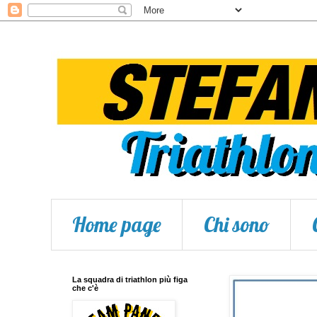
Home page
Chi sono
La squadra di triathlon più figa
che c'è