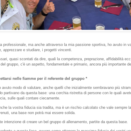
ra professionale, ma anche attraverso la mia passione sportiva, ho avuto in va
, apprezzare e studiare, i progetti vincenti.
ssari, quasi scontati da dire, quali la competenza, preprazione, affidabilità ecc.
 del gruppo, c'è un aspetto, fondamentale e primario, ancora più importante d
gettarsi nelle fiamme per il referente del gruppo *
ho avuto modo di valutare, anche quelli che inizialmente sembravano più stramp
ndo partivano da questa base: una cerchia ristretta di persone con le quali ave
ucia, sulle quali contare ciecamente.
nche la vostra fiducia sia tradita, ma è un rischio calcolato che vale sempre l
venuti, una base non potrà mai essere solida.
e intenzione di creare un bel gruppo di allenamento, partite da questa base.
ecedente a questa fase, ovvero come ottenere la massima fiducia dai vostri uo