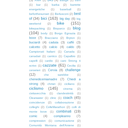
AWA
(1)
Badge
(1)
baffi
(1)
bar
(1)
barba
(2)
barrette
energetiche
(1)
baseball
(1)
best
beforthesunset
(1)
Berlusconi
(2)
bici
(163)
of
(34)
big day
(6)
big
bike
(151)
weekend
(2)
blog
bikepacking
(1)
Bioparco
(1)
(104)
body
(1)
Borgo Egnazia
(1)
boxe
(7)
Bracciano
(2)
Bryton
(1)
buciardi
(4)
caduta
(3)
caffè
(3)
calcetto
(3)
calcio
(4)
caldo
(8)
Campionati Italiani
(1)
Canada
(1)
canadair
(1)
cantico
(1)
Capalbio
(1)
capelli
(1)
cardio
(1)
caro Strong ti
cazzate
(61)
scrivo
(1)
Cecilia
(1)
challenge
Cervia
(8)
cerveteri
(2)
(12)
che sarebbe
(1)
chenedicemiamadre
(7)
Chiedi a
strong
(4)
chmet
(1)
ciciliano
(1)
ciclismo
(145)
cinema
(2)
civitavecchia
(1)
clandestinità
(1)
coach
(45)
Clearwater
(1)
clinic
(1)
coincidenze
(2)
collaborazione
(1)
colleghi
(2)
ColleMarathon
(2)
colli di
combinati
(19)
monte bove
(1)
comic
(4)
compleanno
(7)
compression
(1)
comunicazione
(2)
Comunità Montana dell'Aniene
(1)