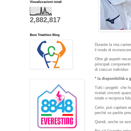
Visualizzazioni totali
2,882,817
Best Triathlon Blog
Durante la mia carrie
il modo di riconoscere
Oltre gli aspetti nece
principali componenti
di ciascun individuo:
* la disponibilità a 
Tutti i progetti che 
rivelati vincenti qua
totale e reciproca fid
Certo, può capitare a
perchè se partite pre
Quindi, anche se avet
Poi c'è l'aspetto ant