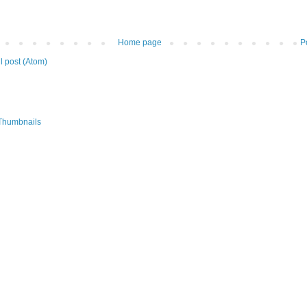
Home page
P
 post (Atom)