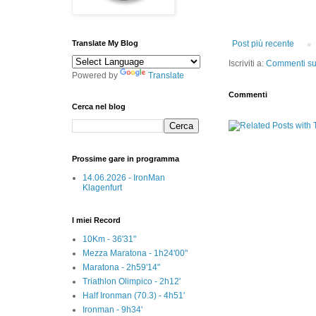
Translate My Blog
Post più recente
Iscriviti a:
Commenti sul
Powered by
Translate
Commenti
Cerca nel blog
Prossime gare in programma
14.06.2026 - IronMan
Klagenfurt
I miei Record
10Km - 36'31"
Mezza Maratona - 1h24'00"
Maratona - 2h59'14"
Triathlon Olimpico - 2h12'
Half Ironman (70.3) - 4h51'
Ironman - 9h34'