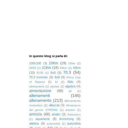
in questo blog si parla di:
10Km
(19)
100x100
(3)
15km
(2)
21Km
(16)
42km
2025
(1)
34km
(1)
70.3
(54)
(10)
6x6
(5)
5150
(1)
70.3 ironman
(8)
8x8
(9)
Africa Cup
Aldo
(4)
of Nations
(2)
AI
(2)
algebra
(4)
alelnamenti
(1)
alessio
(2)
alimentazione
(40)
all
(1)
allenamenti
(146)
allenamento
(213)
allenamento
alleycat
(3)
motivation
(2)
Almanacco
del giorno STRONG
(1)
amatori
(1)
amicizia
(48)
analisi
(3)
Antonacci
aquaniene
(8)
Armstrong
(6)
(1)
atletica
(8)
autostima
automobili
(1)
(3)
B4S
(4)