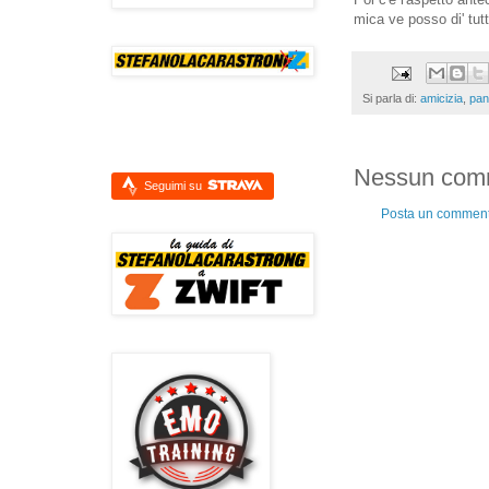
mica ve posso di' tutt
Si parla di:
amicizia
,
pan
Nessun com
Seguimi su
Posta un commen