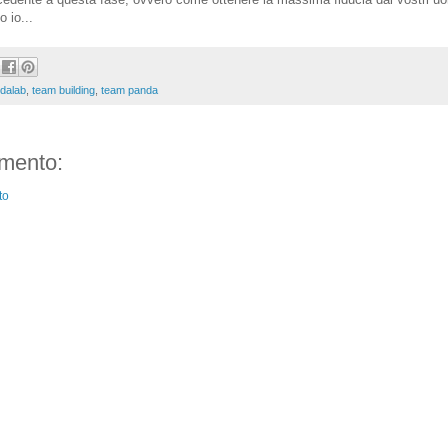
o io...
dalab
,
team building
,
team panda
mento:
to