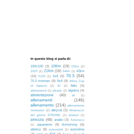
in questo blog si parla di:
10Km
(19)
100x100
(3)
15km
(2)
21Km
(16)
42km
2025
(1)
34km
(1)
70.3
(54)
(10)
6x6
(5)
5150
(1)
70.3 ironman
(8)
8x8
(9)
Africa Cup
Aldo
(4)
of Nations
(2)
AI
(2)
algebra
(4)
alelnamenti
(1)
alessio
(2)
alimentazione
(40)
all
(1)
allenamenti
(146)
allenamento
(214)
allenamento
alleycat
(3)
motivation
(2)
Almanacco
del giorno STRONG
(1)
amatori
(1)
amicizia
(48)
analisi
(3)
Antonacci
aquaniene
(8)
Armstrong
(6)
(1)
atletica
(8)
autostima
automobili
(1)
(3)
B4S
(4)