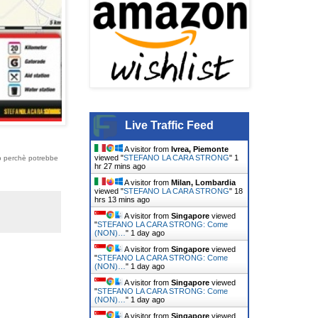
Live Traffic Feed
A visitor from
Ivrea, Piemonte
viewed "
STEFANO LA CARA STRONG
"
1
zo perchè potrebbe
hr 27 mins ago
A visitor from
Milan, Lombardia
viewed "
STEFANO LA CARA STRONG
"
18
hrs 13 mins ago
A visitor from
Singapore
viewed
"
STEFANO LA CARA STRONG: Come
(NON)…
"
1 day ago
A visitor from
Singapore
viewed
"
STEFANO LA CARA STRONG: Come
(NON)…
"
1 day ago
A visitor from
Singapore
viewed
"
STEFANO LA CARA STRONG: Come
(NON)…
"
1 day ago
A visitor from
Singapore
viewed