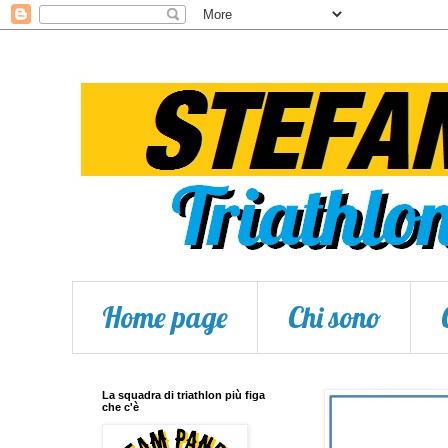
Home page
Chi sono
La squadra di triathlon più figa
che c'è