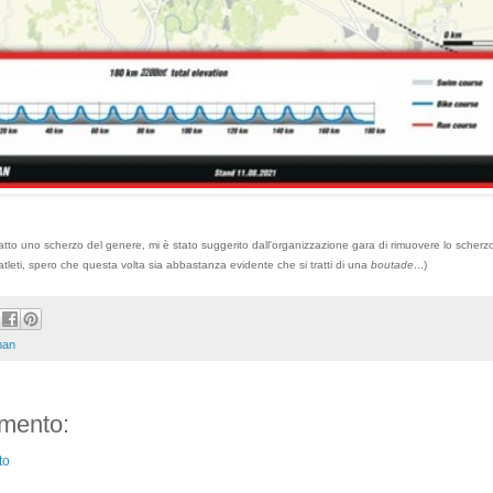
 fatto uno scherzo del genere, mi è stato suggerito dall'organizzazione gara di rimuovere lo scher
atleti, spero che questa volta sia abbastanza evidente che si tratti di una
boutade
...)
man
mento:
to