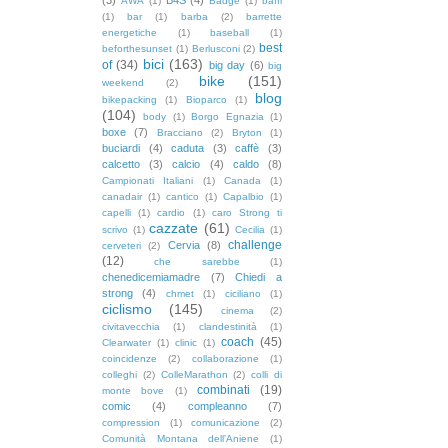
AWA
(1)
Badge
(1)
baffi
(1)
bar
(1)
barba
(2)
barrette
energetiche
(1)
baseball
(1)
best
beforthesunset
(1)
Berlusconi
(2)
bici
(163)
of
(34)
big day
(6)
big
bike
(151)
weekend
(2)
blog
bikepacking
(1)
Bioparco
(1)
(104)
body
(1)
Borgo Egnazia
(1)
boxe
(7)
Bracciano
(2)
Bryton
(1)
buciardi
(4)
caduta
(3)
caffè
(3)
calcetto
(3)
calcio
(4)
caldo
(8)
Campionati Italiani
(1)
Canada
(1)
canadair
(1)
cantico
(1)
Capalbio
(1)
capelli
(1)
cardio
(1)
caro Strong ti
cazzate
(61)
scrivo
(1)
Cecilia
(1)
challenge
Cervia
(8)
cerveteri
(2)
(12)
che sarebbe
(1)
chenedicemiamadre
(7)
Chiedi a
strong
(4)
chmet
(1)
ciciliano
(1)
ciclismo
(145)
cinema
(2)
civitavecchia
(1)
clandestinità
(1)
coach
(45)
Clearwater
(1)
clinic
(1)
coincidenze
(2)
collaborazione
(1)
colleghi
(2)
ColleMarathon
(2)
colli di
combinati
(19)
monte bove
(1)
comic
(4)
compleanno
(7)
compression
(1)
comunicazione
(2)
Comunità Montana dell'Aniene
(1)