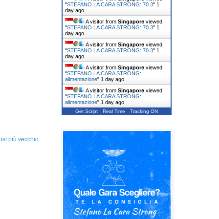
"
STEFANO LA CARA STRONG: 70.3
"
1
day ago
A visitor from
Singapore
viewed
"
STEFANO LA CARA STRONG: 70.3
"
1
day ago
A visitor from
Singapore
viewed
"
STEFANO LA CARA STRONG: 70.3
"
1
day ago
A visitor from
Singapore
viewed
"
STEFANO LA CARA STRONG:
alimentazione
"
1 day ago
A visitor from
Singapore
viewed
"
STEFANO LA CARA STRONG:
alimentazione
"
1 day ago
Get Script
Real Time
Tracking ON
ost più vecchio