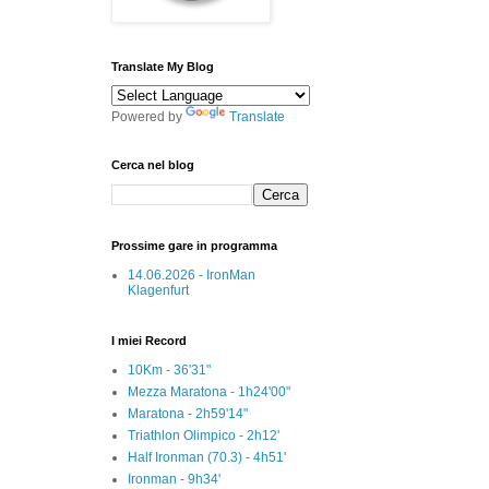
Translate My Blog
Powered by
Translate
Cerca nel blog
Prossime gare in programma
14.06.2026 - IronMan
Klagenfurt
I miei Record
10Km - 36'31"
Mezza Maratona - 1h24'00"
Maratona - 2h59'14"
Triathlon Olimpico - 2h12'
Half Ironman (70.3) - 4h51'
Ironman - 9h34'