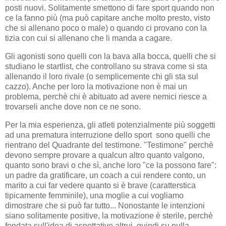
posti nuovi. Solitamente smettono di fare sport quando non
ce la fanno più (ma può capitare anche molto presto, visto
che si allenano poco o male) o quando ci provano con la
tizia con cui si allenano che li manda a cagare.
Gli agonisti sono quelli con la bava alla bocca, quelli che si
studiano le startlist, che controllano su strava come si sta
allenando il loro rivale (o semplicemente chi gli sta sul
cazzo). Anche per loro la motivazione non è mai un
problema, perchè chi è abituato ad avere nemici riesce a
trovarseli anche dove non ce ne sono.
Per la mia esperienza, gli atleti potenzialmente più soggetti
ad una prematura interruzione dello sport sono quelli che
rientrano del Quadrante del testimone. "Testimone" perchè
devono sempre provare a qualcun altro quanto valgono,
quanto sono bravi o che sì, anche loro "ce la possono fare":
un padre da gratificare, un coach a cui rendere conto, un
marito a cui far vedere quanto si è brave (caratterstica
tipicamente femminile), una moglie a cui vogliamo
dimostrare che si può far tutto... Nonostante le intenzioni
siano solitamente positive, la motivazione è sterile, perchè
fondata sull'idea di aspettative altrui, quindi su nulla.