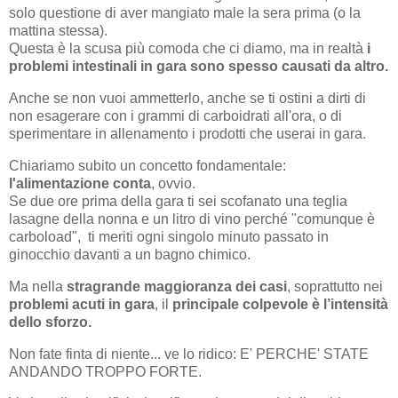
solo questione di aver mangiato male la sera prima (o la
mattina stessa).
Questa è la scusa più comoda che ci diamo, ma in realtà
i
problemi intestinali in gara sono spesso causati da altro.
Anche se non vuoi ammetterlo, anche se ti ostini a dirti di
non esagerare con i grammi di carboidrati all'ora, o di
sperimentare in allenamento i prodotti che userai in gara.
Chiariamo subito un concetto fondamentale:
l'alimentazione conta
, ovvio.
Se due ore prima della gara ti sei scofanato una teglia
lasagne della nonna e un litro di vino perché "comunque è
carboload", ti meriti ogni singolo minuto passato in
ginocchio davanti a un bagno chimico.
Ma nella
stragrande maggioranza dei casi
, soprattutto nei
problemi acuti in gara
, il
principale colpevole è l’intensità
dello sforzo.
Non fate finta di niente... ve lo ridico: E' PERCHE' STATE
ANDANDO TROPPO FORTE.