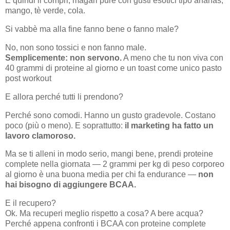
E quindi li compri, magari pure con gusti esotici tipo ananas,
mango, tè verde, cola.
Si vabbè ma alla fine fanno bene o fanno male?
No, non sono tossici e non fanno male.
Semplicemente: non servono.
A meno che tu non viva con
40 grammi di proteine al giorno e un toast come unico pasto
post workout
E allora perché tutti li prendono?
Perché sono comodi. Hanno un gusto gradevole. Costano
poco (più o meno). E soprattutto:
il marketing ha fatto un
lavoro clamoroso.
Ma se ti alleni in modo serio, mangi bene, prendi proteine
complete nella giornata — 2 grammi per kg di peso corporeo
al giorno è una buona media per chi fa endurance —
non
hai bisogno di aggiungere BCAA.
E il recupero?
Ok. Ma recuperi meglio rispetto a cosa? A bere acqua?
Perché appena confronti i BCAA con proteine complete