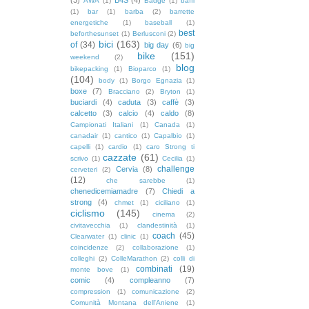
AWA
(1)
Badge
(1)
baffi
(1)
bar
(1)
barba
(2)
barrette
energetiche
(1)
baseball
(1)
best
beforthesunset
(1)
Berlusconi
(2)
bici
(163)
of
(34)
big day
(6)
big
bike
(151)
weekend
(2)
blog
bikepacking
(1)
Bioparco
(1)
(104)
body
(1)
Borgo Egnazia
(1)
boxe
(7)
Bracciano
(2)
Bryton
(1)
buciardi
(4)
caduta
(3)
caffè
(3)
calcetto
(3)
calcio
(4)
caldo
(8)
Campionati Italiani
(1)
Canada
(1)
canadair
(1)
cantico
(1)
Capalbio
(1)
capelli
(1)
cardio
(1)
caro Strong ti
cazzate
(61)
scrivo
(1)
Cecilia
(1)
challenge
Cervia
(8)
cerveteri
(2)
(12)
che sarebbe
(1)
chenedicemiamadre
(7)
Chiedi a
strong
(4)
chmet
(1)
ciciliano
(1)
ciclismo
(145)
cinema
(2)
civitavecchia
(1)
clandestinità
(1)
coach
(45)
Clearwater
(1)
clinic
(1)
coincidenze
(2)
collaborazione
(1)
colleghi
(2)
ColleMarathon
(2)
colli di
combinati
(19)
monte bove
(1)
comic
(4)
compleanno
(7)
compression
(1)
comunicazione
(2)
Comunità Montana dell'Aniene
(1)