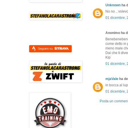
Unknown
ha d
No no .. volevo
01 dicembre, 
Anonimo ha de
Benebeneben
come detto in 
meno male che
Seguimi su
Dai che ti dive
Kip
01 dicembre, 
mjaVale
ha det
in bocca al lup
01 dicembre, 
Posta un commen