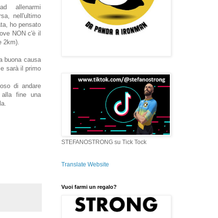
d allenarmi
sa, nell'ultimo
iata, ho pensato
dove NON c'è il
e 2km).
na buona causa
e sarà il primo
oroso di andare
 alla fine una
la.
STEFANOSTRONG su Tick Tock
Translate Website
Vuoi farmi un regalo?