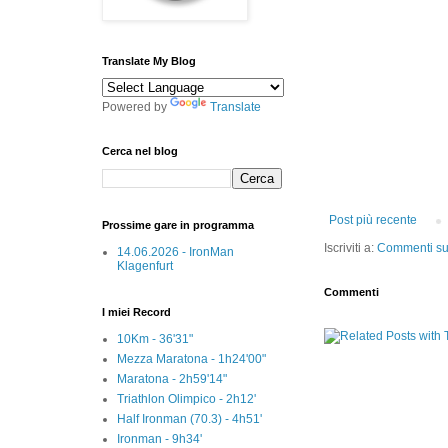
Translate My Blog
Powered by
Translate
Cerca nel blog
Post più recente
Prossime gare in programma
Iscriviti a:
Commenti sul
14.06.2026 - IronMan
Klagenfurt
Commenti
I miei Record
10Km - 36'31"
Mezza Maratona - 1h24'00"
Maratona - 2h59'14"
Triathlon Olimpico - 2h12'
Half Ironman (70.3) - 4h51'
Ironman - 9h34'