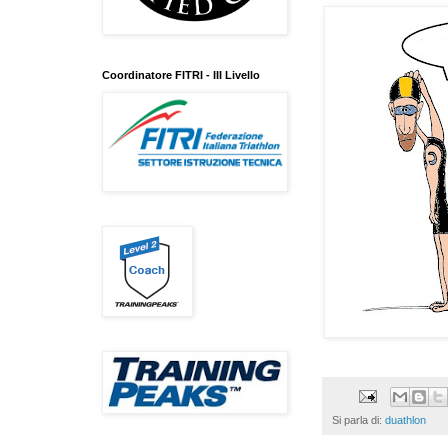
Coordinatore FITRI - III Livello
Si parla di:
duathlon