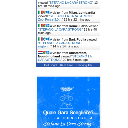
viewed "
STEFANO LA CARA STRONG
"
13
hrs 18 mins ago
A visitor from
Milan, Lombardia
viewed "
STEFANO LA CARA STRONG:
Zoot Force 3.0…
"
13 hrs 22 mins ago
A visitor from
Rome, Lazio
viewed
"
STEFANO LA CARA STRONG
"
13 hrs 40
mins ago
A visitor from
Bari, Puglia
viewed
"
STEFANO LA CARA STRONG: I
migliori…
"
14 hrs 14 mins ago
A visitor from
Amsterdam,
Noord-holland
viewed "
STEFANO LA
CARA STRONG
"
20 hrs 3 mins ago
Get Script
Real Time
Tracking ON