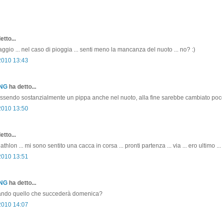
etto...
ggio ... nel caso di pioggia ... senti meno la mancanza del nuoto ... no? :)
2010 13:43
ONG
ha detto...
 essendo sostanzialmente un pippa anche nel nuoto, alla fine sarebbe cambiato poco
2010 13:50
etto...
athlon ... mi sono sentito una cacca in corsa ... pronti partenza ... via ... ero ultimo ...
2010 13:51
ONG
ha detto...
ipando quello che succederà domenica?
2010 14:07