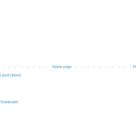
Home page
P
 post (Atom)