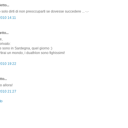
etto...
 solo dirti di non preoccuparti se dovesse succedere ... -.-
2010 14:11
tto...
e,
privato:
 sono in Sardegna, quel giorno :)
rtirai un mondo, i duathlon sono fighissimi!
2010 19:22
to...
o allora!
2010 21:27
to