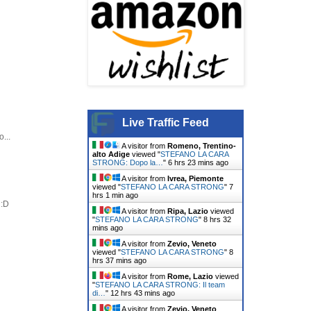
Live Traffic Feed
...
A visitor from
Romeno, Trentino-
alto Adige
viewed "
STEFANO LA CARA
STRONG: Dopo la…
"
6 hrs 23 mins ago
A visitor from
Ivrea, Piemonte
viewed "
STEFANO LA CARA STRONG
"
7
hrs 2 mins ago
 :D
A visitor from
Ripa, Lazio
viewed
"
STEFANO LA CARA STRONG
"
8 hrs 32
mins ago
A visitor from
Zevio, Veneto
viewed "
STEFANO LA CARA STRONG
"
8
hrs 37 mins ago
A visitor from
Rome, Lazio
viewed
"
STEFANO LA CARA STRONG: Il team
di…
"
12 hrs 43 mins ago
A visitor from
Zevio, Veneto