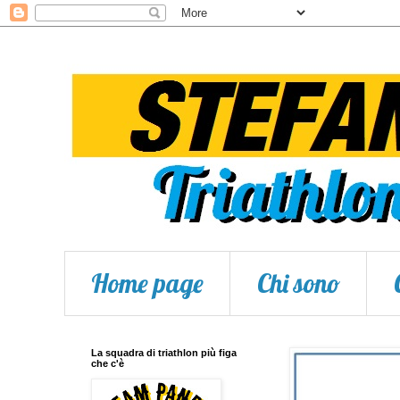
Home page
Chi sono
La squadra di triathlon più figa
che c'è