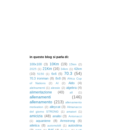
in questo blog si parla di:
10Km
(19)
100x100
(3)
15km
(2)
21Km
(16)
42km
2025
(1)
34km
(1)
70.3
(54)
(10)
6x6
(5)
5150
(1)
70.3 ironman
(8)
8x8
(9)
Africa Cup
Aldo
(4)
of Nations
(2)
AI
(2)
algebra
(4)
alelnamenti
(1)
alessio
(2)
alimentazione
(40)
all
(1)
allenamenti
(146)
allenamento
(213)
allenamento
alleycat
(3)
motivation
(2)
Almanacco
del giorno STRONG
(1)
amatori
(1)
amicizia
(48)
analisi
(3)
Antonacci
aquaniene
(8)
Armstrong
(6)
(1)
atletica
(8)
autostima
automobili
(1)
(3)
B4S
(4)