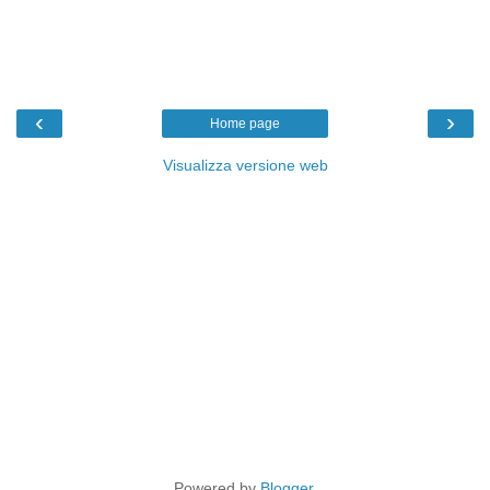
‹
›
Home page
Visualizza versione web
Powered by
Blogger
.