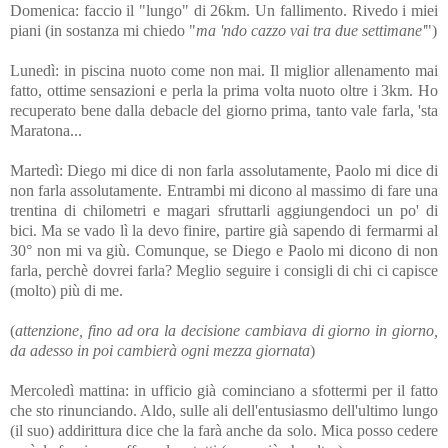
Domenica: faccio il "lungo" di 26km. Un fallimento. Rivedo i miei
piani (in sostanza mi chiedo "
ma 'ndo cazzo vai tra due settimane'
")
Lunedì: in piscina nuoto come non mai. Il miglior allenamento mai
fatto, ottime sensazioni e perla la prima volta nuoto oltre i 3km. Ho
recuperato bene dalla debacle del giorno prima, tanto vale farla, 'sta
Maratona...
Martedì: Diego mi dice di non farla assolutamente, Paolo mi dice di
non farla assolutamente. Entrambi mi dicono al massimo di fare una
trentina di chilometri e magari sfruttarli aggiungendoci un po' di
bici. Ma se vado lì la devo finire, partire già sapendo di fermarmi al
30° non mi va giù. Comunque, s
e Diego e Paolo mi dicono di non
farla, perchè dovrei farla? Meglio seguire i consigli di chi ci capisce
(molto) più di me.
(
attenzione, fino ad ora la decisione cambiava di giorno in giorno,
da adesso in poi cambierà ogni mezza giornata
)
Mercoledì mattina: in ufficio già cominciano a sfottermi per il fatto
che sto rinunciando. Aldo, sulle ali dell'entusiasmo dell'ultimo lungo
(il suo) addirittura dice che la farà anche da solo. Mica posso cedere