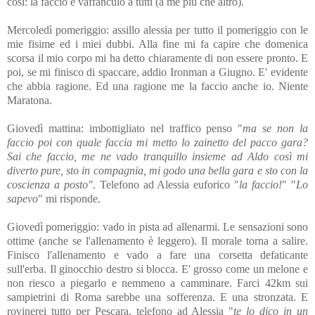
così: la faccio e vaffanculo a tutti (a me più che altro).
Mercoledì pomeriggio: assillo alessia per tutto il pomeriggio con le
mie fisime ed i miei dubbi. Alla fine mi fa capire che domenica
scorsa il mio corpo mi ha detto chiaramente di non essere pronto. E
poi, se mi finisco di spaccare, addio Ironman a Giugno. E' evidente
che abbia ragione. Ed una ragione me la faccio anche io. Niente
Maratona.
Giovedì mattina: imbottigliato nel traffico penso "
ma se non la
faccio poi con quale faccia mi metto lo zainetto del pacco gara?
Sai che faccio, me ne vado tranquillo insieme ad Aldo così mi
diverto pure, sto in compagnia, mi godo una bella gara e sto con la
coscienza a posto"
. Telefono ad Alessia euforico "
la faccio!
" "
Lo
sapevo
" mi risponde.
Giovedì pomeriggio: vado in pista ad allenarmi. Le sensazioni sono
ottime (anche se l'allenamento è leggero). Il morale torna a salire.
Finisco l'allenamento e vado a fare una corsetta defaticante
sull'erba. Il ginocchio destro si blocca. E' grosso come un melone e
non riesco a piegarlo e nemmeno a camminare. Farci 42km sui
sampietrini di Roma sarebbe una sofferenza. E una stronzata. E
rovinerei tutto per Pescara. telefono ad Alessia "
te lo dico in un