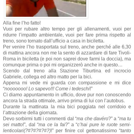
Alla fine l’ho fatto!
Vuoi per rubare altro tempo per gli allenamenti, vuoi per
ridurre l’impatto ambientale, vuoi per fare prima rispetto al
treno, sono tornato dall’ufficio a casa in biciletta.
Per venire l’ho trasportata sul treno, anche perché alle 6,30
di mattina ancora non me la sento di azzardare di fare Tivoli-
Roma in biciletta (e poi non saprei dove farmi la doccia), ma
comunque prima o poi mi organizzerò anche in questo…
Scendo dal treno alla Stazione Tiburtina ed incrocio
Gabriele, collega ed altro matto per la bici.
Appena mi vede mi guarda con compassione e mi dice
“
nooooooo! Lo sapevo!!! Come i tedeschi
!”
Ci diamo appuntamento in ufficio, dove pur non conoscendo
ancora la strada ottimale, arrivo prima di lui con l’autobus.
Durante la mattinata la mia bici poggiata nel corridoio e
l’attrazione della giornata.
Devo sorbirmi tutti i commenti dal “
ma che davéro
?” a “
ma tu
sei matto
!”, dal “
ma ce la fai
?” a “
c’hai pure le ruote semi-
lenticolari(?#?#?#?#?)
!” per finire col gettonatissimo “
tanto