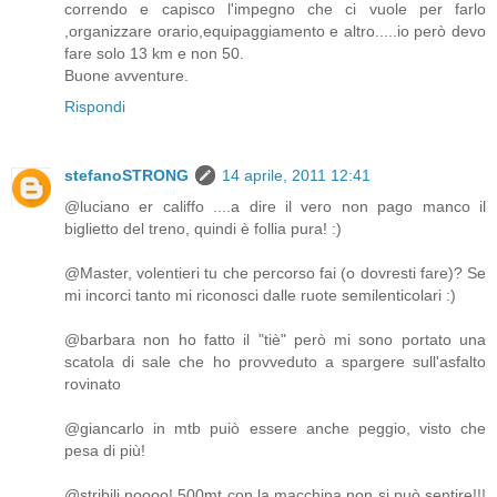
correndo e capisco l'impegno che ci vuole per farlo
,organizzare orario,equipaggiamento e altro.....io però devo
fare solo 13 km e non 50.
Buone avventure.
Rispondi
stefanoSTRONG
14 aprile, 2011 12:41
@luciano er califfo ....a dire il vero non pago manco il
biglietto del treno, quindi è follia pura! :)
@Master, volentieri tu che percorso fai (o dovresti fare)? Se
mi incorci tanto mi riconosci dalle ruote semilenticolari :)
@barbara non ho fatto il "tiè" però mi sono portato una
scatola di sale che ho provveduto a spargere sull'asfalto
rovinato
@giancarlo in mtb puiò essere anche peggio, visto che
pesa di più!
@stribili noooo! 500mt con la macchina non si può sentire!!!