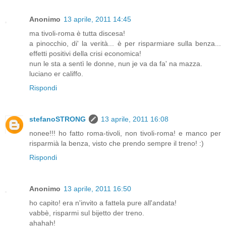
Anonimo
13 aprile, 2011 14:45
ma tivoli-roma è tutta discesa!
a pinocchio, di' la verità... è per risparmiare sulla benza...
effetti positivi della crisi economica!
nun le sta a sentì le donne, nun je va da fa' na mazza.
luciano er califfo.
Rispondi
stefanoSTRONG
13 aprile, 2011 16:08
nonee!!! ho fatto roma-tivoli, non tivoli-roma! e manco per
risparmià la benza, visto che prendo sempre il treno! :)
Rispondi
Anonimo
13 aprile, 2011 16:50
ho capito! era n'invito a fattela pure all'andata!
vabbè, risparmi sul bijetto der treno.
ahahah!