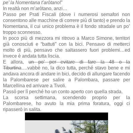
pe’ la Nomentana t’aròtano
!”
In realtà non m’aròtano, anzi…
Passo per Prati Fiscali (dove i numerosi semafori non
consentono alle macchine di correre più di tanto) e prendo la
Nomentana, il cui unico problema è il fondo stradale un po’
troppo sconnesso.
In poco più di mezzora mi ritrovo a Marco Simone, territori
già conosciuti e “battuti” con la bici. Pensavo di metterci
molto di più, pensavo che saltassero fuori problemi…ed
invece è andata tutta liscia.
E allora,
un po’ per evitare di fare la 48 o la
Tiburtina
….vabbè no, la dico tutta, perché stavo bene e mi
andava ancora di andare in bici, decido di allungare facendo
la Palombarese per salire a Palombara, passare per
Marcellina ed arrivare a Tivoli.
Passò per lì perché ho un conto aperto con quella strada.
La scorsa settimana, scendendo proprio per la
Palombarese, ho avuto la mia prima foratura, oggi ci
ripasserò in salita.