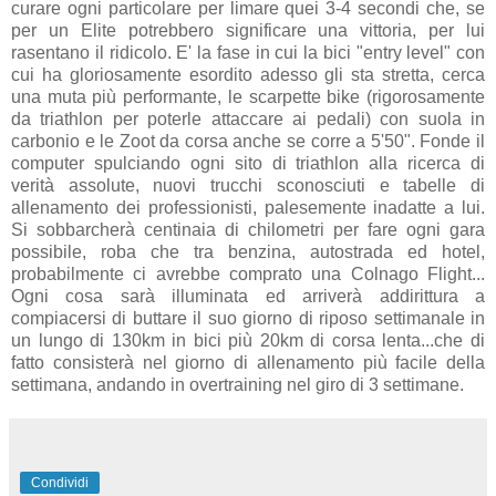
curare ogni particolare per limare quei 3-4 secondi che, se
per un Elite potrebbero significare una vittoria, per lui
rasentano il ridicolo. E' la fase in cui la bici "entry level" con
cui ha gloriosamente esordito adesso gli sta stretta, cerca
una muta più performante, le scarpette bike (rigorosamente
da triathlon per poterle attaccare ai pedali) con suola in
carbonio e le Zoot da corsa anche se corre a 5'50". Fonde il
computer spulciando ogni sito di triathlon alla ricerca di
verità assolute, nuovi trucchi sconosciuti e tabelle di
allenamento dei professionisti, palesemente inadatte a lui.
Si sobbarcherà centinaia di chilometri per fare ogni gara
possibile, roba che tra benzina, autostrada ed hotel,
probabilmente ci avrebbe comprato una Colnago Flight...
Ogni cosa sarà illuminata ed arriverà addirittura a
compiacersi di buttare il suo giorno di riposo settimanale in
un lungo di 130km in bici più 20km di corsa lenta...che di
fatto consisterà nel giorno di allenamento più facile della
settimana, andando in overtraining nel giro di 3 settimane.
Condividi