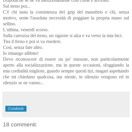
Dopodichè se ne va silenziosamente così come è arrivato.
Sul treno poi...
C'è chi tasta la consistenza del grip del manubrio e chi, senza
motivo, sente l'assoluta necessità di poggiare la propria mano sul
sellino.
L'ultima, venerdì scorso.
Sulla carrozza del treno, un signore si alza e va verso la mia bici.
Tira il freno e poi si va risedere.
Così, senza fare altro.
Io rimango allibito!
Devo riconoscere di essere un po' musone, non particolarmente
aperto alla socializzazione, ma in queste occasioni, sfoggiando la
mia cordialità migliore, guardo sempre questi tizi, magari aspettando
che mi chiedano qualcosa, ma niente, in silenzio vengono ed in
silenzio se ne vanno...
Condividi
18 commenti: