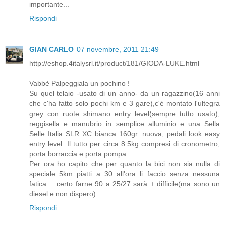
importante...
Rispondi
GIAN CARLO
07 novembre, 2011 21:49
http://eshop.4italysrl.it/product/181/GIODA-LUKE.html
Vabbè Palpeggiala un pochino !
Su quel telaio -usato di un anno- da un ragazzino(16 anni
che c'ha fatto solo pochi km e 3 gare),c'è montato l'ultegra
grey con ruote shimano entry level(sempre tutto usato),
reggisella e manubrio in semplice alluminio e una Sella
Selle Italia SLR XC bianca 160gr. nuova, pedali look easy
entry level. Il tutto per circa 8.5kg compresi di cronometro,
porta borraccia e porta pompa.
Per ora ho capito che per quanto la bici non sia nulla di
speciale 5km piatti a 30 all'ora li faccio senza nessuna
fatica.... certo farne 90 a 25/27 sarà + difficile(ma sono un
diesel e non dispero).
Rispondi