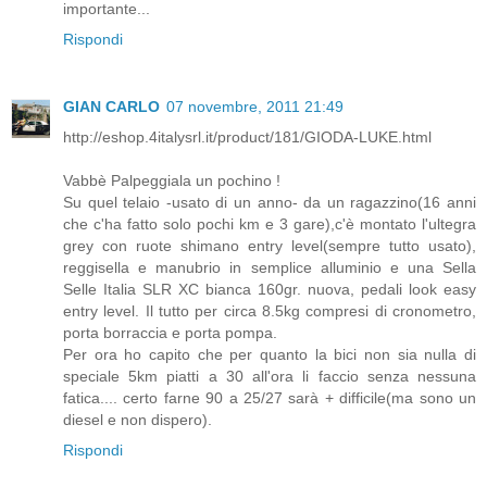
importante...
Rispondi
GIAN CARLO
07 novembre, 2011 21:49
http://eshop.4italysrl.it/product/181/GIODA-LUKE.html
Vabbè Palpeggiala un pochino !
Su quel telaio -usato di un anno- da un ragazzino(16 anni
che c'ha fatto solo pochi km e 3 gare),c'è montato l'ultegra
grey con ruote shimano entry level(sempre tutto usato),
reggisella e manubrio in semplice alluminio e una Sella
Selle Italia SLR XC bianca 160gr. nuova, pedali look easy
entry level. Il tutto per circa 8.5kg compresi di cronometro,
porta borraccia e porta pompa.
Per ora ho capito che per quanto la bici non sia nulla di
speciale 5km piatti a 30 all'ora li faccio senza nessuna
fatica.... certo farne 90 a 25/27 sarà + difficile(ma sono un
diesel e non dispero).
Rispondi