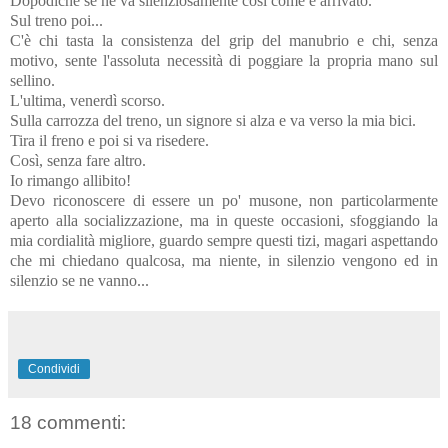
Dopodichè se ne va silenziosamente così come è arrivato.
Sul treno poi...
C'è chi tasta la consistenza del grip del manubrio e chi, senza
motivo, sente l'assoluta necessità di poggiare la propria mano sul
sellino.
L'ultima, venerdì scorso.
Sulla carrozza del treno, un signore si alza e va verso la mia bici.
Tira il freno e poi si va risedere.
Così, senza fare altro.
Io rimango allibito!
Devo riconoscere di essere un po' musone, non particolarmente
aperto alla socializzazione, ma in queste occasioni, sfoggiando la
mia cordialità migliore, guardo sempre questi tizi, magari aspettando
che mi chiedano qualcosa, ma niente, in silenzio vengono ed in
silenzio se ne vanno...
Condividi
18 commenti: