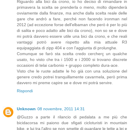
Riguardo alla bici da crono, io ho deciso di rimandare in
primavera la scelta se prenderla o meno, molto dipenderà
ovviamente dalla finanze, ma anche dalla scelta reale delle
gare che andrò a fare, perché non facendo ironman nel
2012 (ad eccezione forse dell'elbaman che però è per lo più
di salita e poco adatto alle bici da crono), non so se e dove
mi potrà davvero essere utile una bici da crono, e che reali
vantaggi potrò avere rispetto alla mia attuale R3
equipaggiata di zipp 404 e con l'aggiunta di prolunghe.
Comunque se farò sta scelta credo cercherç un qualche
usato, ho visto che tra i 1500 e i 2000 si trovano discrete
occasioni di telai carbonio + gruppo completo dura-ace.
Visto che le ruote adatte le ho già con una soluzione del
genere credo potrei tranquillamente cavarmela, però prima
davvero mi preme capire se e dove mi potrà servire.
Rispondi
Unknown
08 novembre, 2011 14:31
@Guzzo a parte il rilancio di pedalata a me più che
bicidacorsa mi paiono due sfigati cicloturisti in mountain
bike, e lui tra l'altro se non smette di guardare le tette a lei e