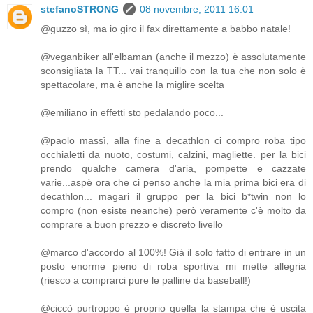
stefanoSTRONG
08 novembre, 2011 16:01
@guzzo sì, ma io giro il fax direttamente a babbo natale!
@veganbiker all'elbaman (anche il mezzo) è assolutamente
sconsigliata la TT... vai tranquillo con la tua che non solo è
spettacolare, ma è anche la miglire scelta
@emiliano in effetti sto pedalando poco...
@paolo massì, alla fine a decathlon ci compro roba tipo
occhialetti da nuoto, costumi, calzini, magliette. per la bici
prendo qualche camera d'aria, pompette e cazzate
varie...aspè ora che ci penso anche la mia prima bici era di
decathlon... magari il gruppo per la bici b*twin non lo
compro (non esiste neanche) però veramente c'è molto da
comprare a buon prezzo e discreto livello
@marco d'accordo al 100%! Già il solo fatto di entrare in un
posto enorme pieno di roba sportiva mi mette allegria
(riesco a comprarci pure le palline da baseball!)
@ciccò purtroppo è proprio quella la stampa che è uscita