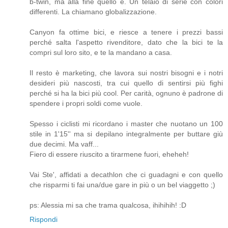
b-twin, ma alla fine quello è. Un telaio di serie con colori
differenti. La chiamano globalizzazione.
Canyon fa ottime bici, e riesce a tenere i prezzi bassi
perché salta l'aspetto rivenditore, dato che la bici te la
compri sul loro sito, e te la mandano a casa.
Il resto è marketing, che lavora sui nostri bisogni e i notri
desideri più nascosti, tra cui quello di sentirsi più fighi
perché si ha la bici più cool. Per carità, ognuno è padrone di
spendere i propri soldi come vuole.
Spesso i ciclisti mi ricordano i master che nuotano un 100
stile in 1'15'' ma si depilano integralmente per buttare giù
due decimi. Ma vaff...
Fiero di essere riuscito a tirarmene fuori, eheheh!
Vai Ste', affidati a decathlon che ci guadagni e con quello
che risparmi ti fai una/due gare in più o un bel viaggetto ;)
ps: Alessia mi sa che trama qualcosa, ihihihih! :D
Rispondi