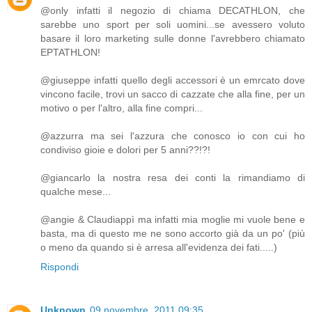
@only infatti il negozio di chiama DECATHLON, che
sarebbe uno sport per soli uomini...se avessero voluto
basare il loro marketing sulle donne l'avrebbero chiamato
EPTATHLON!
@giuseppe infatti quello degli accessori è un emrcato dove
vincono facile, trovi un sacco di cazzate che alla fine, per un
motivo o per l'altro, alla fine compri...
@azzurra ma sei l'azzura che conosco io con cui ho
condiviso gioie e dolori per 5 anni??!?!
@giancarlo la nostra resa dei conti la rimandiamo di
qualche mese...
@angie & Claudiappì ma infatti mia moglie mi vuole bene e
basta, ma di questo me ne sono accorto già da un po' (più
o meno da quando si è arresa all'evidenza dei fati.....)
Rispondi
Unknown
09 novembre, 2011 09:35