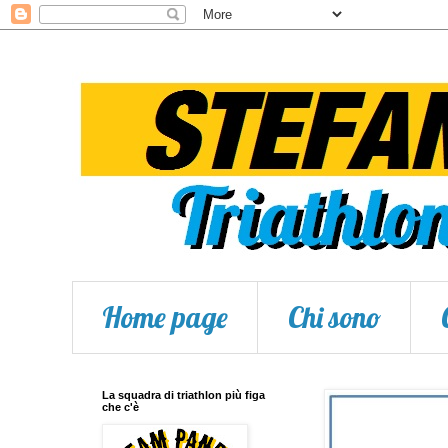
Home page
Chi sono
La squadra di triathlon più figa
che c'è