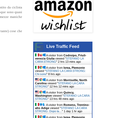
tito da ciclista
unque sono quasi
 a mezze maniche
tante) cose che
Live Traffic Feed
A visitor from
Codroipo, Friuli-
venezia Giulia
viewed "
STEFANO LA
CARA STRONG
"
2 hrs 13 mins ago
A visitor from
Ivrea, Piemonte
viewed "
STEFANO LA CARA STRONG:
Chi sono
"
8 hrs ago
A visitor from
Morrisville, North
Carolina
viewed "
STEFANO LA CARA
STRONG
"
12 hrs 12 mins ago
A visitor from
Quincy,
Washington
viewed "
STEFANO LA CARA
STRONG
"
13 hrs 48 mins ago
A visitor from
Romeno, Trentino-
alto Adige
viewed "
STEFANO LA CARA
STRONG: Dopo la…
"
1 day 1 hr ago
A visitor from
Ivrea, Piemonte