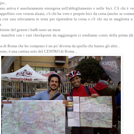
io...
no arriva è assolutamente eterogena nell'abbigliamento e nelle bici. C'è chi è ves
appellino con visiera alzata, c'è chi ha vere e proprie bici da corsa (anche se com
ira con una telecamera in testa per riprendere la corsa e c'è chi sta in maglietta
a.
iente del genere i baffi sono un must.
manifest con i vari checkpoint da raggiungere ci rendiamo conto della prima (di 
a di Roma che ho comprato è un po' diversa da quella che hanno gli altri...
a bene, è una cartina solo del CENTRO di Roma...