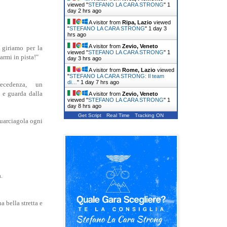
viewed "
STEFANO LA CARA STRONG
"
1
day 2 hrs ago
A visitor from
Ripa, Lazio
viewed
"
STEFANO LA CARA STRONG
"
1 day 3
hrs ago
A visitor from
Zevio, Veneto
 giriamo per la
viewed "
STEFANO LA CARA STRONG
"
1
armi in pista!"
day 3 hrs ago
A visitor from
Rome, Lazio
viewed
"
STEFANO LA CARA STRONG: Il team
di…
"
1 day 7 hrs ago
ecedenza, un
 e guarda dalla
A visitor from
Zevio, Veneto
viewed "
STEFANO LA CARA STRONG
"
1
day 8 hrs ago
Get Script
Real Time
Tracking ON
squarciagola ogni
.
a bella stretta e