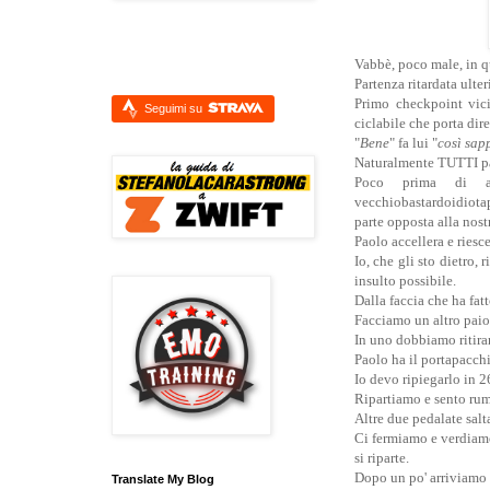
Vabbè, poco male, in q
Partenza ritardata ulter
Primo checkpoint vici
Seguimi su
ciclabile che porta dir
"
Bene
" fa lui "
così sap
Naturalmente TUTTI pas
Poco prima di ar
vecchiobastardoidiotap
parte opposta alla nost
Paolo accellera e riesc
Io, che gli sto dietro,
insulto possibile.
Dalla faccia che ha fatt
Facciamo un altro paio 
In uno dobbiamo ritira
Paolo ha il portapacch
Io devo ripiegarlo in 2
Ripartiamo e sento rumo
Altre due pedalate salt
Ci fermiamo e verdiamo 
si riparte.
Dopo un po' arriviamo
Translate My Blog