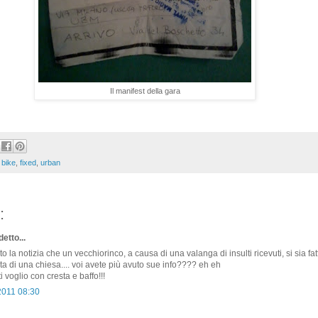
Il manifest della gara
,
bike
,
fixed
,
urban
:
etto...
o la notizia che un vecchiorinco, a causa di una valanga di insulti ricevuti, si sia fat
ta di una chiesa.... voi avete più avuto sue info???? eh eh
 voglio con cresta e baffo!!!
2011 08:30