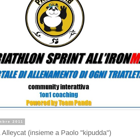
mbre 2011
 Alleycat (insieme a Paolo "kipudda")