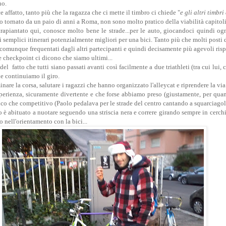
no.
 affatto, tanto più che la ragazza che ci mette il timbro ci chiede "
e gli altri timbr
ndo tornato da un paio di anni a Roma, non sono molto pratico della viabilità capitol
rapiantato qui, conosce molto bene le strade...per le auto, giocandoci quindi ogn
 semplici itinerari potenzialmente migliori per una bici. Tanto più che molti posti 
omunque frequentati dagli altri partecipanti e quindi decisamente più agevoli rispe
ue checkpoint ci dicono che siamo ultimi...
l fatto che tutti siano passati avanti così facilmente a due triathleti (tra cui lui, 
continuiamo il giro.
nare la corsa, salutare i ragazzi che hanno organizzato l'alleycat e riprendere la via
erienza, sicuramente divertente e che forse abbiamo preso (giustamente, per quan
ico che competitivo (Paolo pedalava per le strade del centro cantando a squarciagola
 è abituato a nuotare seguendo una striscia nera e correre girando sempre in cerchi
 nell'orientamento con la bici...