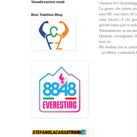
Visualizzazioni totali
classica bici da passegg
La gente che piano pia
anni 60' con tanto di c
Best Triathlon Blog
tutte fixed) c'è chi g
perchè tanto poi si sud
Naturalmente in un amb
Quando consegnano il 
non va...
Mi sembra che la cartin
...in effetti, vedendol