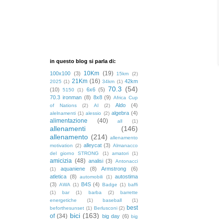
in questo blog si parla di:
10Km
(19)
100x100
(3)
15km
(2)
21Km
(16)
42km
2025
(1)
34km
(1)
70.3
(54)
(10)
6x6
(5)
5150
(1)
70.3 ironman
(8)
8x8
(9)
Africa Cup
Aldo
(4)
of Nations
(2)
AI
(2)
algebra
(4)
alelnamenti
(1)
alessio
(2)
alimentazione
(40)
all
(1)
allenamenti
(146)
allenamento
(214)
allenamento
alleycat
(3)
motivation
(2)
Almanacco
del giorno STRONG
(1)
amatori
(1)
amicizia
(48)
analisi
(3)
Antonacci
aquaniene
(8)
Armstrong
(6)
(1)
atletica
(8)
autostima
automobili
(1)
(3)
B4S
(4)
AWA
(1)
Badge
(1)
baffi
(1)
bar
(1)
barba
(2)
barrette
energetiche
(1)
baseball
(1)
best
beforthesunset
(1)
Berlusconi
(2)
bici
(163)
of
(34)
big day
(6)
big