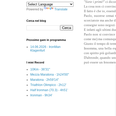
"
Siete i primi!"
ci dico
La cosa non ci convince
Powered by
Translate
Il fatto è che io, esse
Paolo, nuorese ormai t
scorciatoie ma anche di
Cerca nel blog
consegne sono negozi c
E infatti agli ultimi d
Paolo non si convince de
come me) ma comunque 
Prossime gare in programma
Giusto il tempo di termi
14.06.2026 - IronMan
Insomma, una bella esp
Klagenfurt
con spirito più goliard
D'altronde, quando uno
può essere un fenomeno
I miei Record
10Km - 36'31"
Mezza Maratona - 1h24'00"
Maratona - 2h59'14"
Triathlon Olimpico - 2h12'
Half Ironman (70.3) - 4h51'
Ironman - 9h34'