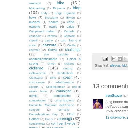
bike
(151)
weekend
(2)
blog
bikepacking
(1)
Bioparco
(1)
(104)
body
(1)
Borgo Egnazia
(1)
boxe
(7)
Bracciano
(2)
Bryton
(1)
buciardi
(4)
caduta
(3)
caffè
(3)
calcetto
(3)
calcio
(4)
caldo
(8)
Campionati Italiani
(1)
Canada
(1)
canadair
(1)
cantico
(1)
Capalbio
(1)
capelli
(1)
cardio
(1)
caro Strong ti
cazzate
(61)
scrivo
(1)
Cecilia
(1)
challenge
Cervia
(8)
cerveteri
(2)
(12)
che sarebbe
(1)
chenedicemiamadre
(7)
Chiedi a
strong
(4)
chmet
(1)
ciciliano
(1)
Si parla di:
alleycat
,
bici
ciclismo
(145)
cinema
(2)
civitavecchia
(1)
clandestinità
(1)
coach
(45)
Clearwater
(1)
clinic
(1)
coincidenze
(2)
collaborazione
(1)
13 commenti
colleghi
(2)
ColleMarathon
(2)
colli di
combinati
(19)
monte bove
(1)
IronGuzzo
ha d
comic
(4)
compleanno
(7)
compression
(1)
comunicazione
(2)
Al tg hanno dat
Comunità Montana dell'Aniene
(1)
nell'acqua san
concerti
(2)
concorsi
(1)
PS a Pescara ti
Confederations Cup
(1)
CONI
(1)
12 dicembre, 
consigli
(62)
Connor
(3)
Conor
(1)
corri per il verde
(8)
consistenza
(1)
corsa
(18)
cosa rimane
(6)