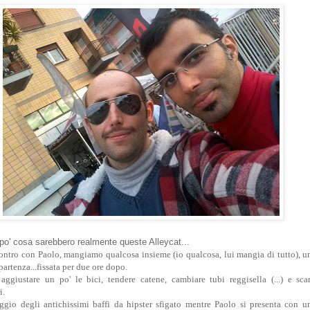
po' cosa sarebbero realmente queste Alleycat...
ontro con Paolo, mangiamo qualcosa insieme (io qualcosa, lui mangia di tutto), un
partenza...fissata per due ore dopo.
aggiustare un po' le bici, tendere catene, cambiare tubi reggisella (...) e sc
i.
oggio degli antichissimi baffi da hipster sfigato mentre Paolo si presenta con un