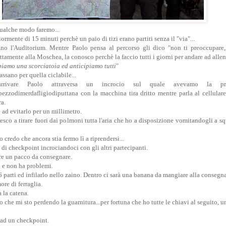
ualche modo faremo...
iormente di 15 minuti perchè un paio di tizi erano partiti senza il "via"...
no l'Auditorium. Mentre Paolo pensa al percorso gli dico "non ti preoccupare,
ettamente alla Moschea, la conosco perchè la faccio tutti i giorni per andare ad allen
piamo una scorciatoia ed anticipiamo tutti
"
sano per quella ciclabile...
rivare Paolo attraversa un incrocio sul quale avevamo la pr
ezzodimerdafligiodiputtana con la macchina tira dritto mentre parla al cellulare
ra.
e ad evitarlo per un millimetro.
 riesco a tirare fuori dai polmoni tutta l'aria che ho a disposizione vomitandogli a 
o credo che ancora stia fermo lì a riprendersi...
di checkpoint incrociandoci con gli altri partecipanti.
re un pacco da consegnare.
i e non ha problemi.
6 parti ed infilarlo nello zaino. Dentro ci sarà una banana da mangiare alla consegna
re di ferraglia.
a la catena.
che mi sto perdendo la guarnitura...per fortuna che ho tutte le chiavi al seguito, un
 ad un checkpoint.