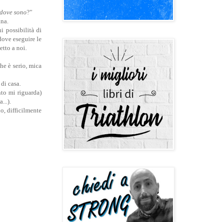
i dove sono
?"
ina.
i possibilità di
dove eseguire le
tto a noi.
che è serio, mica
 di casa.
to mi riguarda)
...).
o, difficilmente