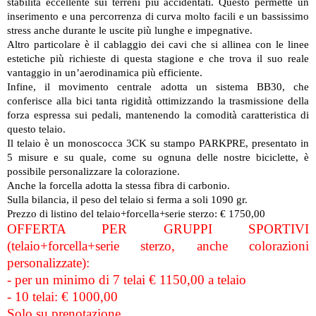
stabilità eccellente sui terreni più accidentati. Questo permette un
inserimento e una percorrenza di curva molto facili e un bassissimo
stress anche durante le uscite più lunghe e impegnative.
Altro particolare è il cablaggio dei cavi che si allinea con le linee
estetiche più richieste di questa stagione e che trova il suo reale
vantaggio in un’aerodinamica più efficiente.
Infine, il movimento centrale adotta un sistema BB30, che
conferisce alla bici tanta rigidità ottimizzando la trasmissione della
forza espressa sui pedali, mantenendo la comodità caratteristica di
questo telaio.
Il telaio è un monoscocca 3CK su stampo PARKPRE, presentato in
5 misure e su quale, come su ognuna delle nostre biciclette, è
possibile personalizzare la colorazione.
Anche la forcella adotta la stessa fibra di carbonio.
Sulla bilancia, il peso del telaio si ferma a soli 1090 gr.
Prezzo di listino del telaio+forcella+serie sterzo: € 1750,00
OFFERTA PER GRUPPI SPORTIVI
(telaio+forcella+serie sterzo, anche colorazioni
personalizzate):
- per un minimo di 7 telai € 1150,00 a telaio
- 10 telai: € 1000,00
Solo su prenotazione