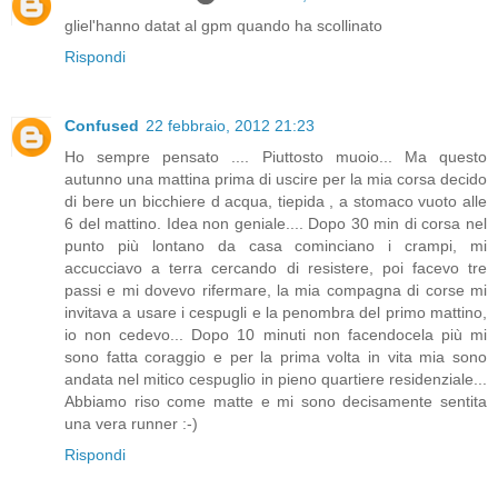
gliel'hanno datat al gpm quando ha scollinato
Rispondi
Confused
22 febbraio, 2012 21:23
Ho sempre pensato .... Piuttosto muoio... Ma questo
autunno una mattina prima di uscire per la mia corsa decido
di bere un bicchiere d acqua, tiepida , a stomaco vuoto alle
6 del mattino. Idea non geniale.... Dopo 30 min di corsa nel
punto più lontano da casa cominciano i crampi, mi
accucciavo a terra cercando di resistere, poi facevo tre
passi e mi dovevo rifermare, la mia compagna di corse mi
invitava a usare i cespugli e la penombra del primo mattino,
io non cedevo... Dopo 10 minuti non facendocela più mi
sono fatta coraggio e per la prima volta in vita mia sono
andata nel mitico cespuglio in pieno quartiere residenziale...
Abbiamo riso come matte e mi sono decisamente sentita
una vera runner :-)
Rispondi