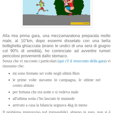
Alla mia prima gara, una mezzamaratona preparata molto
male, al 10°km, dopo essermi dissetato con una bella
bottiglietta ghiacciata (erano le undici di una sera di giugno
col 90% di umidità), ho cominciato ad avvertire rumori
pericolosi provenienti dallo stomaco.
Senza che vi racconto i particolari (
qui c'è il resoconto della gara
) vi
riassumo che:
mi sono fermato sei volte negli ultimi 8km
le prime volte stavamo in campagna, le ultime nel
centro abitato
per fortuna che era notte e si vedeva male
all'ultima sosta c'ho lasciato le mutande
arrivato a casa la bilancia segnava 4kg in meno
Il problema improvviso (ed irreparabile), almeno in gara, non si è