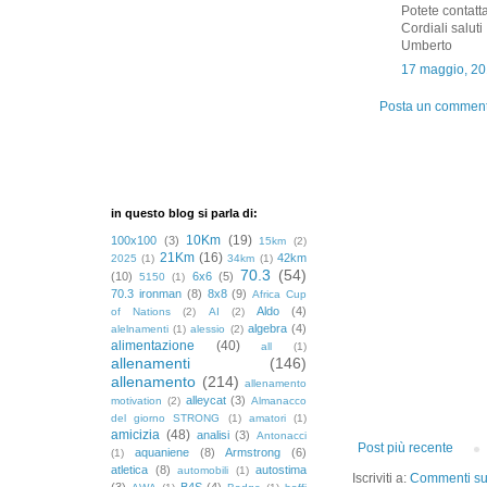
Potete contatt
Cordiali saluti
Umberto
17 maggio, 20
Posta un commen
in questo blog si parla di:
10Km
(19)
100x100
(3)
15km
(2)
21Km
(16)
42km
2025
(1)
34km
(1)
70.3
(54)
(10)
6x6
(5)
5150
(1)
70.3 ironman
(8)
8x8
(9)
Africa Cup
Aldo
(4)
of Nations
(2)
AI
(2)
algebra
(4)
alelnamenti
(1)
alessio
(2)
alimentazione
(40)
all
(1)
allenamenti
(146)
allenamento
(214)
allenamento
alleycat
(3)
motivation
(2)
Almanacco
del giorno STRONG
(1)
amatori
(1)
amicizia
(48)
analisi
(3)
Antonacci
Post più recente
aquaniene
(8)
Armstrong
(6)
(1)
atletica
(8)
autostima
automobili
(1)
Iscriviti a:
Commenti sul
(3)
B4S
(4)