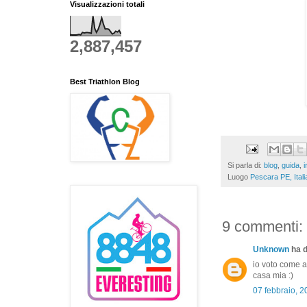
Visualizzazioni totali
2,887,457
Best Triathlon Blog
Si parla di:
blog
,
guida
,
Luogo
Pescara PE, Itali
9 commenti:
Unknown
ha d
io voto come al
casa mia :)
07 febbraio, 