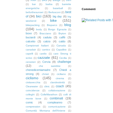
AWA
(1)
Badge
(1)
baffi
(1)
bar
(1)
barba
(2)
barrette
energetiche
(1)
baseball
(1)
Commenti
best
beforthesunset
(1)
Berlusconi
(2)
bici
(163)
of
(34)
big day
(6)
big
bike
(151)
weekend
(2)
blog
bikepacking
(1)
Bioparco
(1)
(104)
body
(1)
Borgo Egnazia
(1)
boxe
(7)
Bracciano
(2)
Bryton
(1)
buciardi
(4)
caduta
(3)
caffè
(3)
calcetto
(3)
calcio
(4)
caldo
(8)
Campionati Italiani
(1)
Canada
(1)
canadair
(1)
cantico
(1)
Capalbio
(1)
capelli
(1)
cardio
(1)
caro Strong ti
cazzate
(61)
scrivo
(1)
Cecilia
(1)
challenge
Cervia
(8)
cerveteri
(2)
(12)
che sarebbe
(1)
chenedicemiamadre
(7)
Chiedi a
strong
(4)
chmet
(1)
ciciliano
(1)
ciclismo
(145)
cinema
(2)
civitavecchia
(1)
clandestinità
(1)
coach
(45)
Clearwater
(1)
clinic
(1)
coincidenze
(2)
collaborazione
(1)
colleghi
(2)
ColleMarathon
(2)
colli di
combinati
(19)
monte bove
(1)
comic
(4)
compleanno
(7)
compression
(1)
comunicazione
(2)
Comunità Montana dell'Aniene
(1)