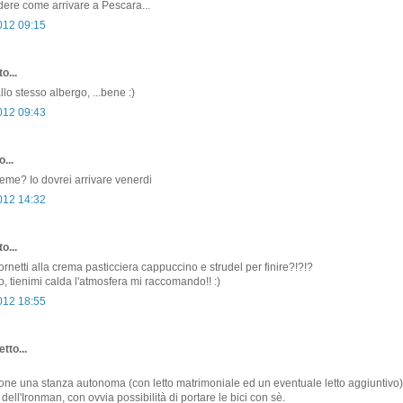
ere come arrivare a Pescara...
2012 09:15
o...
lo stesso albergo, ...bene :)
2012 09:43
...
eme? Io dovrei arrivare venerdi
2012 14:32
o...
ornetti alla crema pasticciera cappuccino e strudel per finire?!?!?
o, tienimi calda l'atmosfera mi raccomando!! :)
2012 18:55
tto...
one una stanza autonoma (con letto matrimoniale ed un eventuale letto aggiuntivo
dell'Ironman, con ovvia possibilità di portare le bici con sè.