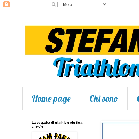
Home page
Chi sono
La squadra di triathlon più figa
che c'è