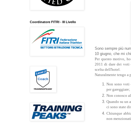
Coordinatore FITRI - III Livello
Sono sempre più numer
10 giugno, che mi chi
Per questo motivo, ho 
2011 di dare dei voti 
scelta dell'hotel.
Naturalmente tengo a p
Non sono voti 
per gareggiare;
Non conosco alb
Quando su un a
ci sono state d
Chiunque abbia 
non menzionat