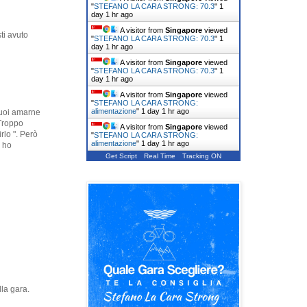
"
STEFANO LA CARA STRONG: 70.3
"
1
day 1 hr ago
A visitor from
Singapore
viewed
sti avuto
"
STEFANO LA CARA STRONG: 70.3
"
1
day 1 hr ago
A visitor from
Singapore
viewed
"
STEFANO LA CARA STRONG: 70.3
"
1
day 1 hr ago
A visitor from
Singapore
viewed
"
STEFANO LA CARA STRONG:
alimentazione
"
1 day 1 hr ago
puoi amarne
 Troppo
A visitor from
Singapore
viewed
rlo ". Però
"
STEFANO LA CARA STRONG:
alimentazione
"
1 day 1 hr ago
i ho
Get Script
Real Time
Tracking ON
lla gara.