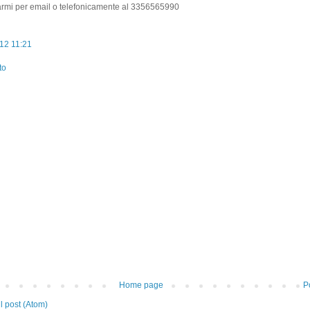
armi per email o telefonicamente al 3356565990
12 11:21
to
Home page
P
 post (Atom)