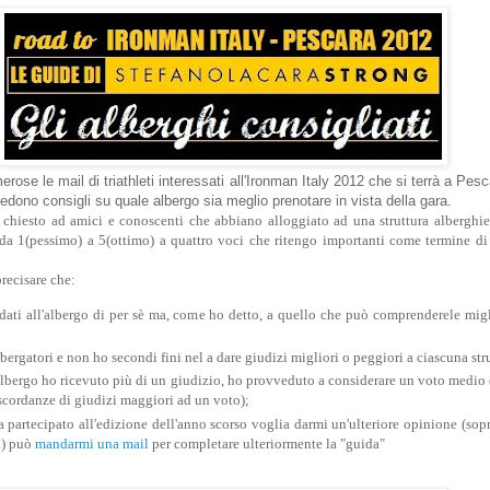
ose le mail di triathleti interessati all'Ironman Italy 2012 che si terrà a Pesc
edono consigli su quale albergo sia meglio prenotare in vista della gara.
chiesto ad amici e conoscenti che abbiano alloggiato ad una struttura alberghier
da 1(pessimo) a 5(ottimo) a quattro voci che ritengo importanti come termine di 
recisare che:
dati all'albergo di per sè ma, come ho detto, a quello che può comprenderele migl
ergatori e non ho secondi fini nel a dare giudizi migliori o peggiori a ciascuna str
lbergo ho ricevuto più di un giudizio, ho provveduto a considerare un voto medi
iscordanze di giudizi maggiori ad un voto);
partecipato all'edizione dell'anno scorso voglia darmi un'ulteriore opinione (sopr
i) può
mandarmi una mail
per completare ulteriormente la "guida"