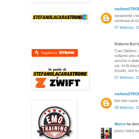
stefanoSTR
veramente c'era
centinaia di ric
07 febbraio, 
Roberto Boi ha
Ciao Stefano. 
Seguimi su
soltanto uno. 
vecchio e deter
sai, mi fa piac
trovato, non ti
07 febbraio, 
stefanoSTR
Nel mio cuore 
08 febbraio, 
Marco
ha detto
preso l'altra s