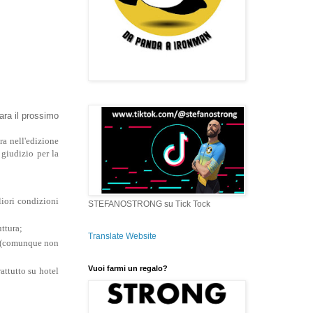
ara il prossimo
a nell'edizione
giudizio per la
iori condizioni
STEFANOSTRONG su Tick Tock
uttura;
Translate Website
o (comunque non
Vuoi farmi un regalo?
attutto su hotel