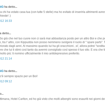
ONG
ha detto...
 chi ha votato casa tua (con tutte 5 stelle) ma ho evitato di inserirla altrimenti avre
hieste! :)
2012 16:33
 detto...
So già che nel tuo cuore non ci sarà mai abbastanza posto per un altro Boi e che 
Io, tra l' altro, con Kippudda non posso nemmeno svolgere il ruolo di " spare parts".
iorato dagli anni. Al massimo quando lui ha gli oracchioni...si', allora potrei "sostitui
ere che lui ti stimi così tanto da avermi consigliato così spesso il tuo sito. E ora che t
 mollo più: ti nomino ufficialmente il mio antidepressivo preferito.
2012 21:14
ONG
ha detto...
c'è sempre spazio per un Boi!
2012 09:12
...
ettimana, Hotel Carlton, ed ho già visto che molti alberghi sono esauriti nei giorni de