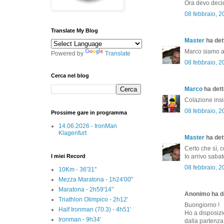
Ora devo decid
08 febbraio, 
Translate My Blog
Master
ha dett
Marco siamo al
Powered by
Translate
08 febbraio, 
Cerca nel blog
Marco
ha detto
Colazione insi
08 febbraio, 
Prossime gare in programma
14.06.2026 - IronMan
Klagenfurt
Master
ha dett
Certo che sì, c
I miei Record
Io arrivo sabat
08 febbraio, 
10Km - 36'31"
Mezza Maratona - 1h24'00"
Maratona - 2h59'14"
Anonimo ha de
Triathlon Olimpico - 2h12'
Buongiorno !
Half Ironman (70.3) - 4h51'
Ho a disposizi
Ironman - 9h34'
dalla partenza 