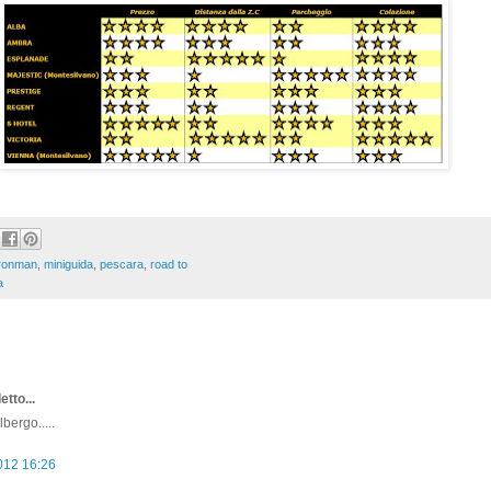
ironman
,
miniguida
,
pescara
,
road to
a
etto...
bergo.....
2012 16:26