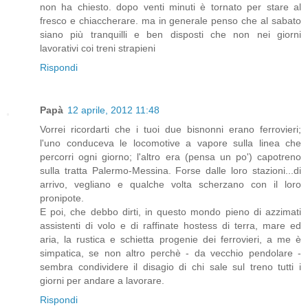
non ha chiesto. dopo venti minuti è tornato per stare al
fresco e chiaccherare. ma in generale penso che al sabato
siano più tranquilli e ben disposti che non nei giorni
lavorativi coi treni strapieni
Rispondi
Papà
12 aprile, 2012 11:48
Vorrei ricordarti che i tuoi due bisnonni erano ferrovieri;
l'uno conduceva le locomotive a vapore sulla linea che
percorri ogni giorno; l'altro era (pensa un po') capotreno
sulla tratta Palermo-Messina. Forse dalle loro stazioni...di
arrivo, vegliano e qualche volta scherzano con il loro
pronipote.
E poi, che debbo dirti, in questo mondo pieno di azzimati
assistenti di volo e di raffinate hostess di terra, mare ed
aria, la rustica e schietta progenie dei ferrovieri, a me è
simpatica, se non altro perchè - da vecchio pendolare -
sembra condividere il disagio di chi sale sul treno tutti i
giorni per andare a lavorare.
Rispondi