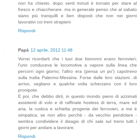
non ha chiesto. dopo venti minuti è tornato per stare al
fresco e chiaccherare. ma in generale penso che al sabato
siano più tranquilli e ben disposti che non nei giorni
lavorativi coi treni strapieni
Rispondi
Papà
12 aprile, 2012 11:48
Vorrei ricordarti che i tuoi due bisnonni erano ferrovieri;
l'uno conduceva le locomotive a vapore sulla linea che
percorri ogni giorno; l'altro era (pensa un po') capotreno
sulla tratta Palermo-Messina. Forse dalle loro stazioni...di
arrivo, vegliano e qualche volta scherzano con il loro
pronipote.
E poi, che debbo dirti, in questo mondo pieno di azzimati
assistenti di volo e di raffinate hostess di terra, mare ed
aria, la rustica e schietta progenie dei ferrovieri, a me è
simpatica, se non altro perchè - da vecchio pendolare -
sembra condividere il disagio di chi sale sul treno tutti i
giorni per andare a lavorare.
Rispondi