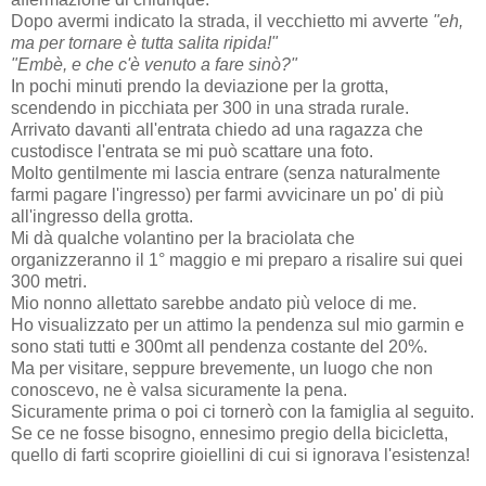
Dopo avermi indicato la strada, il vecchietto mi avverte
"eh,
ma per tornare è tutta salita ripida!"
"Embè, e che c'è venuto a fare sinò?"
In pochi minuti prendo la deviazione per la grotta,
scendendo in picchiata per 300 in una strada rurale.
Arrivato davanti all'entrata chiedo ad una ragazza che
custodisce l'entrata se mi può scattare una foto.
Molto gentilmente mi lascia entrare (senza naturalmente
farmi pagare l'ingresso) per farmi avvicinare un po' di più
all'ingresso della grotta.
Mi dà qualche volantino per la braciolata che
organizzeranno il 1° maggio e mi preparo a risalire sui quei
300 metri.
Mio nonno allettato sarebbe andato più veloce di me.
Ho visualizzato per un attimo la pendenza sul mio garmin e
sono stati tutti e 300mt all pendenza costante del 20%.
Ma per visitare, seppure brevemente, un luogo che non
conoscevo, ne è valsa sicuramente la pena.
Sicuramente prima o poi ci tornerò con la famiglia al seguito.
Se ce ne fosse bisogno, ennesimo pregio della bicicletta,
quello di farti scoprire gioiellini di cui si ignorava l'esistenza!