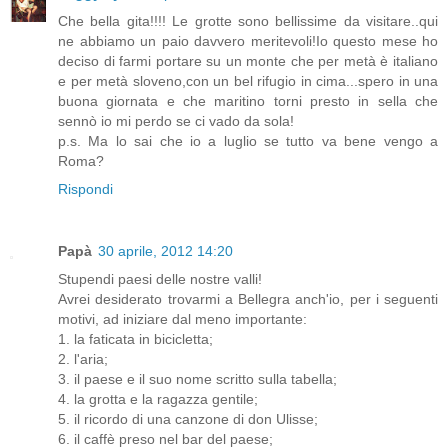
Che bella gita!!!! Le grotte sono bellissime da visitare..qui
ne abbiamo un paio davvero meritevoli!Io questo mese ho
deciso di farmi portare su un monte che per metà è italiano
e per metà sloveno,con un bel rifugio in cima...spero in una
buona giornata e che maritino torni presto in sella che
sennò io mi perdo se ci vado da sola!
p.s. Ma lo sai che io a luglio se tutto va bene vengo a
Roma?
Rispondi
Papà
30 aprile, 2012 14:20
Stupendi paesi delle nostre valli!
Avrei desiderato trovarmi a Bellegra anch'io, per i seguenti
motivi, ad iniziare dal meno importante:
1. la faticata in bicicletta;
2. l'aria;
3. il paese e il suo nome scritto sulla tabella;
4. la grotta e la ragazza gentile;
5. il ricordo di una canzone di don Ulisse;
6. il caffè preso nel bar del paese;