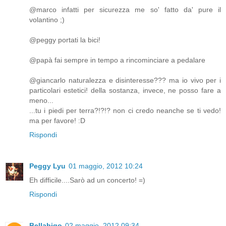
@marco infatti per sicurezza me so' fatto da' pure il
volantino ;)
@peggy portati la bici!
@papà fai sempre in tempo a rincominciare a pedalare
@giancarlo naturalezza e disinteresse??? ma io vivo per i
particolari estetici! della sostanza, invece, ne posso fare a
meno...
...tu i piedi per terra?!?!? non ci credo neanche se ti vedo!
ma per favore! :D
Rispondi
Peggy Lyu
01 maggio, 2012 10:24
Eh difficile....Sarò ad un concerto! =)
Rispondi
Bellabigo
02 maggio, 2012 09:34