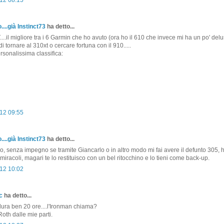
....già Instinct73
ha detto...
.il migliore tra i 6 Garmin che ho avuto (ora ho il 610 che invece mi ha un po' delus
i tornare al 310xt o cercare fortuna con il 910.....
rsonalissima classifica:
12 09:55
....già Instinct73
ha detto...
o, senza impegno se tramite Giancarlo o in altro modo mi fai avere il defunto 305, 
miracoli, magari te lo restituisco con un bel ritocchino e lo tieni come back-up.
12 10:02
c
ha detto...
 dura ben 20 ore....l'Ironman chiama?
 Roth dalle mie parti.