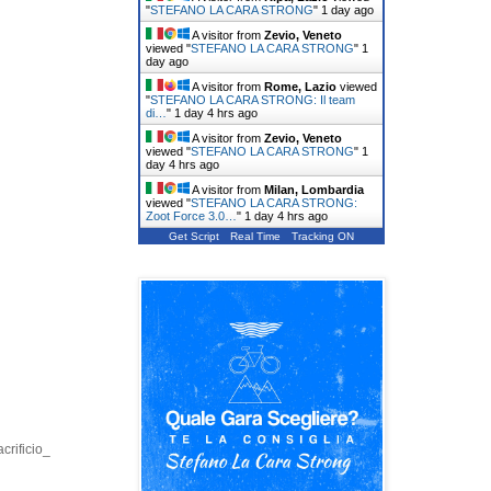
"
STEFANO LA CARA STRONG
"
1 day ago
A visitor from
Zevio, Veneto
viewed "
STEFANO LA CARA STRONG
"
1
day ago
A visitor from
Rome, Lazio
viewed
"
STEFANO LA CARA STRONG: Il team
di…
"
1 day 4 hrs ago
A visitor from
Zevio, Veneto
viewed "
STEFANO LA CARA STRONG
"
1
day 4 hrs ago
A visitor from
Milan, Lombardia
viewed "
STEFANO LA CARA STRONG:
Zoot Force 3.0…
"
1 day 4 hrs ago
Get Script
Real Time
Tracking ON
crificio_