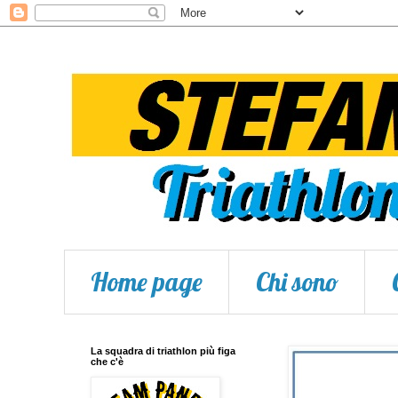
Home page
Chi sono
La squadra di triathlon più figa
che c'è