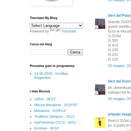
Gert dal Pozzo
Translate My Blog
Grande 310XT...
quindi medito d
Powered by
Translate
Ecco la mia pe
1) 310xt
2) 305
Cerca nel blog
3) 610
4) 205
5) 201
6) 110
26 maggio, 20
Prossime gare in programma
14.06.2026 - IronMan
Klagenfurt
Gert dal Pozzo
ah, dimenticav
I miei Record
collega che fa 
26 maggio, 20
10Km - 36'31"
Mezza Maratona - 1h24'00"
Maratona - 2h59'14"
orlando ҉ magi
Triathlon Olimpico - 2h12'
Però! il 310xt
Half Ironman (70.3) - 4h51'
ps: si parla di
Ironman - 9h34'