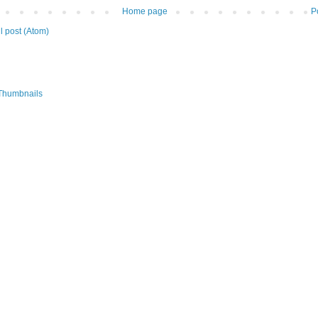
Home page
P
 post (Atom)