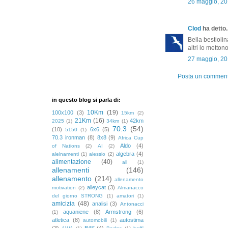
26 maggio, 20
Clod
ha detto..
Bella bestioli
altri lo metton
27 maggio, 20
Posta un commen
in questo blog si parla di:
10Km
(19)
100x100
(3)
15km
(2)
21Km
(16)
42km
2025
(1)
34km
(1)
70.3
(54)
(10)
6x6
(5)
5150
(1)
70.3 ironman
(8)
8x8
(9)
Africa Cup
Aldo
(4)
of Nations
(2)
AI
(2)
algebra
(4)
alelnamenti
(1)
alessio
(2)
alimentazione
(40)
all
(1)
allenamenti
(146)
allenamento
(214)
allenamento
alleycat
(3)
motivation
(2)
Almanacco
del giorno STRONG
(1)
amatori
(1)
amicizia
(48)
analisi
(3)
Antonacci
aquaniene
(8)
Armstrong
(6)
(1)
atletica
(8)
autostima
automobili
(1)
(3)
B4S
(4)