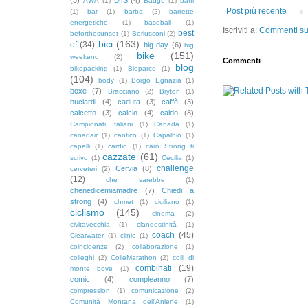
AWA
(1)
Badge
(1)
baffi
Post più recente
(1)
bar
(1)
barba
(2)
barrette
energetiche
(1)
baseball
(1)
Iscriviti a:
Commenti sul
best
beforthesunset
(1)
Berlusconi
(2)
bici
(163)
of
(34)
big day
(6)
big
bike
(151)
weekend
(2)
Commenti
blog
bikepacking
(1)
Bioparco
(1)
(104)
body
(1)
Borgo Egnazia
(1)
boxe
(7)
Bracciano
(2)
Bryton
(1)
buciardi
(4)
caduta
(3)
caffè
(3)
calcetto
(3)
calcio
(4)
caldo
(8)
Campionati Italiani
(1)
Canada
(1)
canadair
(1)
cantico
(1)
Capalbio
(1)
capelli
(1)
cardio
(1)
caro Strong ti
cazzate
(61)
scrivo
(1)
Cecilia
(1)
challenge
Cervia
(8)
cerveteri
(2)
(12)
che sarebbe
(1)
chenedicemiamadre
(7)
Chiedi a
strong
(4)
chmet
(1)
ciciliano
(1)
ciclismo
(145)
cinema
(2)
civitavecchia
(1)
clandestinità
(1)
coach
(45)
Clearwater
(1)
clinic
(1)
coincidenze
(2)
collaborazione
(1)
colleghi
(2)
ColleMarathon
(2)
colli di
combinati
(19)
monte bove
(1)
comic
(4)
compleanno
(7)
compression
(1)
comunicazione
(2)
Comunità Montana dell'Aniene
(1)