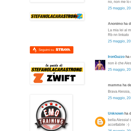
no, non me lo 
25 maggio, 20
Anonimo ha de
La mia lei al 
Rb nn linkato
25 maggio, 20
Seguimi su
IronGuzzo
ha d
non è che Ale
25 maggio, 20
mamma ha det
Brava Alessia,
25 maggio, 20
Unknown
ha d
bella Alessia!
accettabile :-)
26 maggio, 20