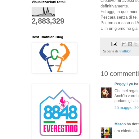
Credevo mi avessi sca
Visualizzazioni totali
definitivamente.
Ed oggi, in quei miei
Pescara senza di te.
2,883,329
Poi torno a casa ed A
E in un giorno ho già 
Best Triathlon Blog
Si parla di:
triathlon
10 commenti
Peggy Lyu
ha 
Che bel regalo t
Anch'io vorrei 
portano gli altr
25 maggio, 20
Marco
ha detto
ora chiedo alla