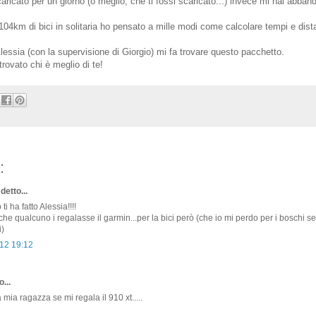
ricato per un giorno (o meglio, che ti fossi scaricato...) invece mi hai abban
 104km di bici in solitaria ho pensato a mille modi come calcolare tempi e dist
lessia (con la supervisione di Giorgio) mi fa trovare questo pacchetto.
trovato chi è meglio di te!
:
detto...
i ha fatto Alessia!!!!
che qualcuno i regalasse il garmin...per la bici però (che io mi perdo per i boschi s
i)
12 19:12
...
 mia ragazza se mi regala il 910 xt.....