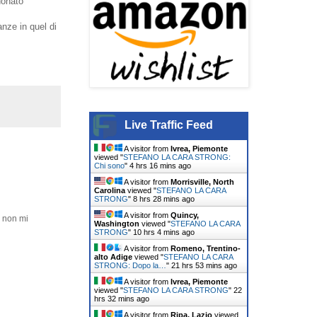
donato
anze in quel di
Live Traffic Feed
A visitor from
Ivrea, Piemonte
viewed "
STEFANO LA CARA STRONG:
Chi sono
"
4 hrs 16 mins ago
A visitor from
Morrisville, North
Carolina
viewed "
STEFANO LA CARA
STRONG
"
8 hrs 28 mins ago
A visitor from
Quincy,
e non mi
Washington
viewed "
STEFANO LA CARA
STRONG
"
10 hrs 4 mins ago
A visitor from
Romeno, Trentino-
alto Adige
viewed "
STEFANO LA CARA
STRONG: Dopo la…
"
21 hrs 53 mins ago
A visitor from
Ivrea, Piemonte
viewed "
STEFANO LA CARA STRONG
"
22
hrs 32 mins ago
A visitor from
Ripa, Lazio
viewed