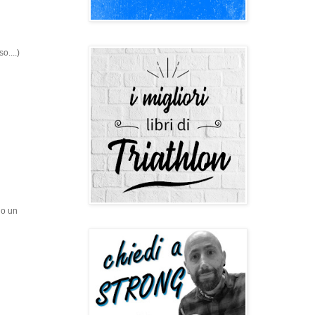
o....)
ho un