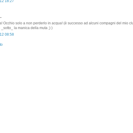
12 18:27
.
na! Occhio solo a non perderlo in acqua! (è successo ad alcuni compagni del mio cl
o _sotto_ la manica della muta ;) )
12 08:58
to