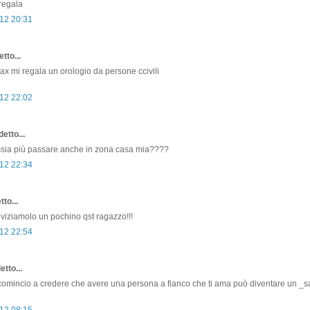
regala
12 20:31
tto...
max mi regala un orologio da persone ccivili
12 22:02
etto...
ssia più passare anche in zona casa mia????
12 22:34
to...
 viziamolo un pochino qst ragazzo!!!
12 22:54
etto...
 comincio a credere che avere una persona a fianco che ti ama può diventare un _sa
12 08:15