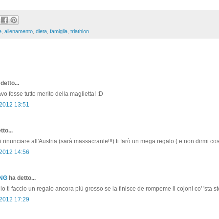
e
,
allenamento
,
dieta
,
famiglia
,
triathlon
detto...
vo fosse tutto merito della maglietta! :D
 2012 13:51
to...
 rinunciare all'Austria (sarà massacrante!!!) ti farò un mega regalo ( e non dirmi cosa.
 2012 14:56
ONG
ha detto...
io ti faccio un regalo ancora più grosso se la finisce de rompeme li cojoni co' 'sta st
 2012 17:29