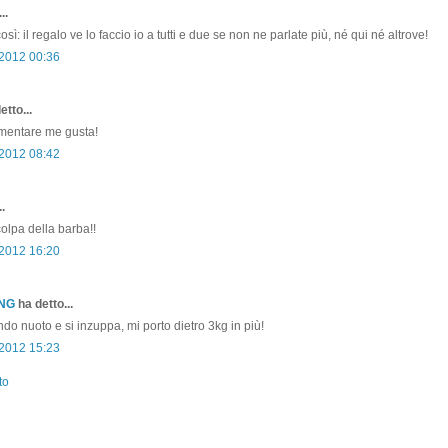
..
sì: il regalo ve lo faccio io a tutti e due se non ne parlate più, né qui né altrove!
 2012 00:36
etto...
limentare me gusta!
 2012 08:42
.
 colpa della barba!!
 2012 16:20
ONG
ha detto...
do nuoto e si inzuppa, mi porto dietro 3kg in più!
 2012 15:23
to