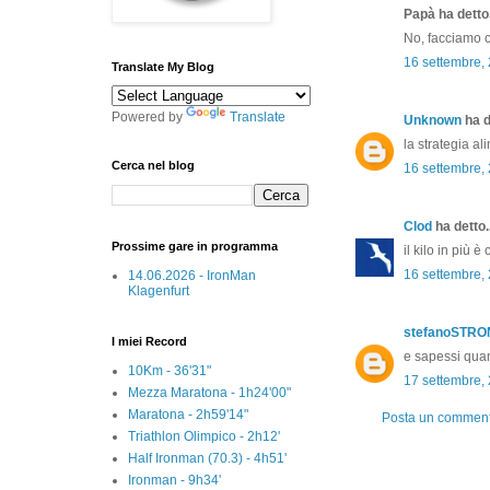
Papà ha detto.
No, facciamo co
16 settembre,
Translate My Blog
Powered by
Translate
Unknown
ha d
la strategia a
Cerca nel blog
16 settembre,
Clod
ha detto..
Prossime gare in programma
il kilo in più è
16 settembre,
14.06.2026 - IronMan
Klagenfurt
stefanoSTR
I miei Record
e sapessi quan
10Km - 36'31"
17 settembre,
Mezza Maratona - 1h24'00"
Maratona - 2h59'14"
Posta un commen
Triathlon Olimpico - 2h12'
Half Ironman (70.3) - 4h51'
Ironman - 9h34'