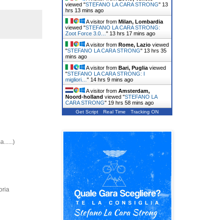
viewed "
STEFANO LA CARA STRONG
"
13
hrs 13 mins ago
A visitor from
Milan, Lombardia
viewed "
STEFANO LA CARA STRONG:
Zoot Force 3.0…
"
13 hrs 17 mins ago
A visitor from
Rome, Lazio
viewed
"
STEFANO LA CARA STRONG
"
13 hrs 35
mins ago
A visitor from
Bari, Puglia
viewed
"
STEFANO LA CARA STRONG: I
migliori…
"
14 hrs 9 mins ago
A visitor from
Amsterdam,
Noord-holland
viewed "
STEFANO LA
CARA STRONG
"
19 hrs 58 mins ago
Get Script
Real Time
Tracking ON
.....)
oria