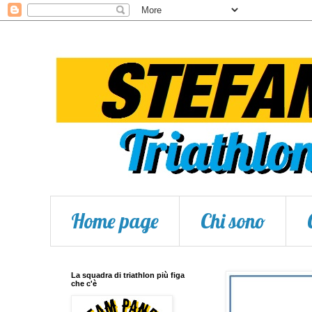
Home page
Chi sono
La squadra di triathlon più figa
che c'è