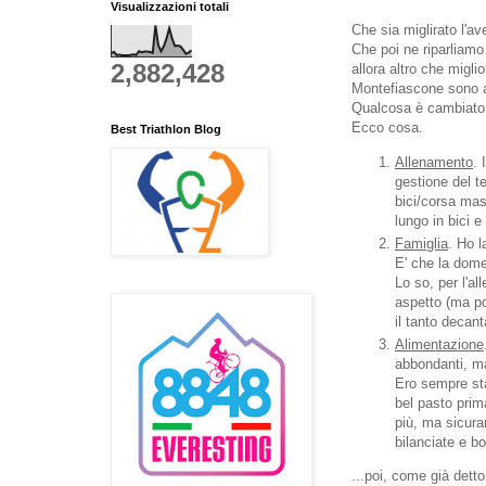
Visualizzazioni totali
Che sia miglirato l'ave
Che poi ne riparliam
2,882,428
allora altro che migl
Montefiascone sono 
Qualcosa è cambiato 
Ecco cosa.
Best Triathlon Blog
Allenamento
.
gestione del t
bici/corsa mas
lungo in bici 
Famiglia
. Ho l
E' che la dome
Lo so, per l'a
aspetto (ma po
il tanto decan
Alimentazione
abbondanti, ma
Ero sempre sta
bel pasto prim
più, ma sicura
bilanciate e 
...poi, come già detto