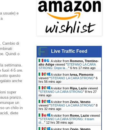
a usuale) e
 a
. Cambio di
ombinati
Live Traffic Feed
be. Quindi o
A visitor from
Romeno, Trentino-
alto Adige
viewed "
STEFANO LA CARA
 la settimana.
STRONG: Dopo la…
"
6 hrs 17 mins ago
 fuori 4-5 ore.
A visitor from
Ivrea, Piemonte
 sotto questo
viewed "
STEFANO LA CARA STRONG
"
6
regalato anche
hrs 56 mins ago
A visitor from
Ripa, Lazio
viewed
"
STEFANO LA CARA STRONG
"
8 hrs 27
ioni super
mins ago
pausa pranzo.
A visitor from
Zevio, Veneto
 comunque un
viewed "
STEFANO LA CARA STRONG
"
8
so un chilo in
hrs 32 mins ago
acidi, diete
A visitor from
Rome, Lazio
viewed
"
STEFANO LA CARA STRONG: Il team
di…
"
12 hrs 38 mins ago
A visitor from
Zevio, Veneto