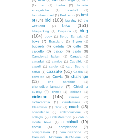
AWA
(1)
Badge
(1)
baffi
(1)
bar
(1)
barba
(2)
barrette
energetiche
(1)
baseball
(1)
best
beforthesunset
(1)
Berlusconi
(2)
bici
(163)
of
(34)
big day
(6)
big
bike
(151)
weekend
(2)
blog
bikepacking
(1)
Bioparco
(1)
(104)
body
(1)
Borgo Egnazia
(1)
boxe
(7)
Bracciano
(2)
Bryton
(1)
buciardi
(4)
caduta
(3)
caffè
(3)
calcetto
(3)
calcio
(4)
caldo
(8)
Campionati Italiani
(1)
Canada
(1)
canadair
(1)
cantico
(1)
Capalbio
(1)
capelli
(1)
cardio
(1)
caro Strong ti
cazzate
(61)
scrivo
(1)
Cecilia
(1)
challenge
Cervia
(8)
cerveteri
(2)
(12)
che sarebbe
(1)
chenedicemiamadre
(7)
Chiedi a
strong
(4)
chmet
(1)
ciciliano
(1)
ciclismo
(145)
cinema
(2)
civitavecchia
(1)
clandestinità
(1)
coach
(45)
Clearwater
(1)
clinic
(1)
coincidenze
(2)
collaborazione
(1)
colleghi
(2)
ColleMarathon
(2)
colli di
combinati
(19)
monte bove
(1)
comic
(4)
compleanno
(7)
compression
(1)
comunicazione
(2)
Comunità Montana dell'Aniene
(1)