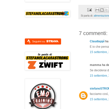
Si parla di:
alimentazion
7 commenti:
Claudiappì
ha 
Seguimi su
E io che pensa
15 settembre,
mamma ha det
Se deciderai di
15 settembre,
stefanoSTR
facciamo così, 
15 settembre,