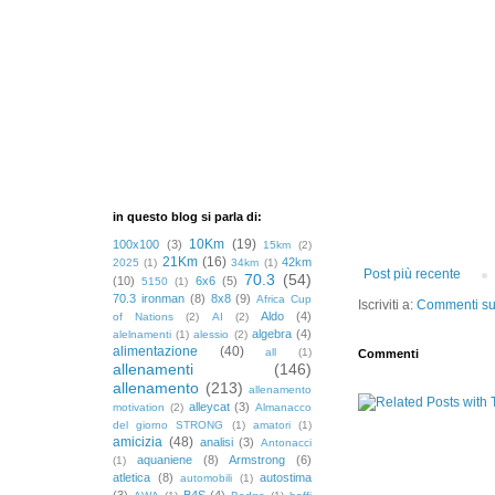
in questo blog si parla di:
10Km
(19)
100x100
(3)
15km
(2)
21Km
(16)
42km
2025
(1)
34km
(1)
Post più recente
70.3
(54)
(10)
6x6
(5)
5150
(1)
70.3 ironman
(8)
8x8
(9)
Africa Cup
Iscriviti a:
Commenti sul
Aldo
(4)
of Nations
(2)
AI
(2)
algebra
(4)
alelnamenti
(1)
alessio
(2)
alimentazione
(40)
all
(1)
Commenti
allenamenti
(146)
allenamento
(213)
allenamento
alleycat
(3)
motivation
(2)
Almanacco
del giorno STRONG
(1)
amatori
(1)
amicizia
(48)
analisi
(3)
Antonacci
aquaniene
(8)
Armstrong
(6)
(1)
atletica
(8)
autostima
automobili
(1)
(3)
B4S
(4)