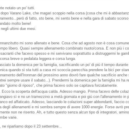
te notato un po' tutti.
o dopo Varano Lake, che magari scoppio nella corsa (cosa che mi è abbastanz
ioramento...però di fatto, sto bene, mi sento bene e nella gara di sabato scorso
andato molto bene!
negli ultimi due mesi.
 Innanzitutto mi sono allenato e bene. Cosa che ad agosto non è cosa comune
empo libero. Quasi sempre allenamento combinato nuoto/corsa. E non più i c
sacranti che facevo spesso e mi servivano soprattutto a distruggermi le gam
e corsa breve o pedalata leggera e corsa lunga.
asciato la domenica per la famiglia, sacrificando un po' di più il tempo durante
nica quando si sta tutti a casa mi scoccia parecchia prendere la bici per stare
llenamento dell'Ironman del prossimo anno dovrò fare qualche sacrificio anche
trei sempre usare il sabato...). Prendermi la domenica per la famiglia mi ha 
tato "giorno di riposo", che prima facevo solo se capitava forzatamente.
. Ecco la scoperta dell'acqua calda. Adesso mangio. Prima facevo delle colaz
ngiavo sì e no un tramezzino a metà giornata e poi giù con l'allenamento in 
nco ed affaticato. Adesso, lasciando le colazioni super abbondanti, faccio
a degli allenamenti e mi sembra sempre di avere 1000 energie. Forse avrò pre
mente non ne risento. Ah, e tutto questo senza alcun tipo di integratori, amino
bombe varie.
, ne riparliamo dopo il 23 settembre...