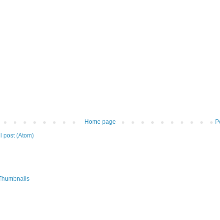
Home page
P
 post (Atom)