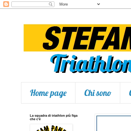
Home page
Chi sono
La squadra di triathlon più figa
che c'è