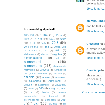
bello se fatto 
19 settembre,
stefanoSTR
non ho tanti c
in questo blog si parla di:
19 settembre,
10Km
(19)
100x100
(3)
15km
(2)
21Km
(16)
42km
2025
(1)
34km
(1)
70.3
(54)
(10)
6x6
(5)
5150
(1)
Unknown
ha d
70.3 ironman
(8)
8x8
(9)
Africa Cup
e invece la sa
Aldo
(4)
of Nations
(2)
AI
(2)
quando abitavo 
algebra
(4)
alelnamenti
(1)
alessio
(2)
alimentazione
(40)
19 settembre,
all
(1)
allenamenti
(146)
allenamento
(213)
allenamento
alleycat
(3)
motivation
(2)
Almanacco
Claudiappì
ha 
del giorno STRONG
(1)
amatori
(1)
Ma secondo me,
amicizia
(48)
analisi
(3)
Antonacci
e discese ;)
aquaniene
(8)
Armstrong
(6)
(1)
19 settembre,
atletica
(8)
autostima
automobili
(1)
(3)
B4S
(4)
AWA
(1)
Badge
(1)
baffi
Posta un commen
(1)
bar
(1)
barba
(2)
barrette
energetiche
(1)
baseball
(1)
best
beforthesunset
(1)
Berlusconi
(2)
bici
(163)
of
(34)
big day
(6)
big