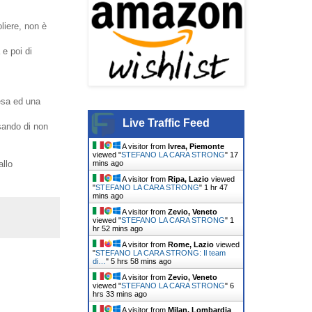
liere, non è
 e poi di
esa ed una
Live Traffic Feed
sando di non
A visitor from
Ivrea, Piemonte
viewed "
STEFANO LA CARA STRONG
"
17
mins ago
allo
A visitor from
Ripa, Lazio
viewed
"
STEFANO LA CARA STRONG
"
1 hr 47
mins ago
A visitor from
Zevio, Veneto
viewed "
STEFANO LA CARA STRONG
"
1
hr 52 mins ago
A visitor from
Rome, Lazio
viewed
"
STEFANO LA CARA STRONG: Il team
di…
"
5 hrs 58 mins ago
A visitor from
Zevio, Veneto
viewed "
STEFANO LA CARA STRONG
"
6
hrs 33 mins ago
A visitor from
Milan, Lombardia