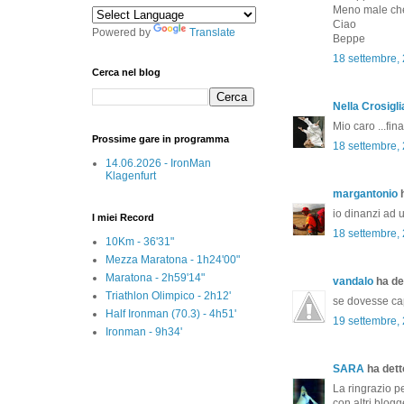
Meno male che 
Ciao
Powered by
Translate
Beppe
18 settembre,
Cerca nel blog
Nella Crosigli
Mio caro ...fin
Prossime gare in programma
18 settembre,
14.06.2026 - IronMan
Klagenfurt
margantonio
h
io dinanzi ad u
I miei Record
18 settembre,
10Km - 36'31"
Mezza Maratona - 1h24'00"
Maratona - 2h59'14"
vandalo
ha det
Triathlon Olimpico - 2h12'
se dovesse capi
Half Ironman (70.3) - 4h51'
19 settembre,
Ironman - 9h34'
SARA
ha detto
La ringrazio p
con altri blogg