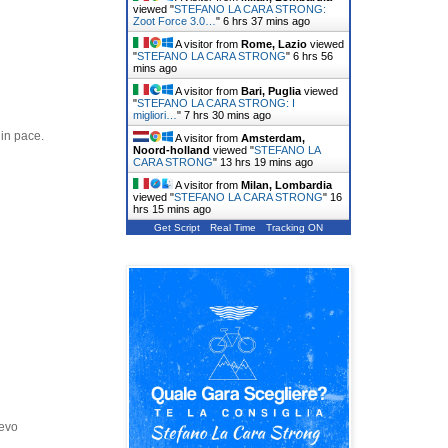
viewed "
STEFANO LA CARA STRONG:
Zoot Force 3.0…
"
6 hrs 37 mins ago
A visitor from
Rome, Lazio
viewed
"
STEFANO LA CARA STRONG
"
6 hrs 56
mins ago
A visitor from
Bari, Puglia
viewed
"
STEFANO LA CARA STRONG: I
migliori…
"
7 hrs 30 mins ago
 in pace.
A visitor from
Amsterdam,
Noord-holland
viewed "
STEFANO LA
CARA STRONG
"
13 hrs 19 mins ago
A visitor from
Milan, Lombardia
viewed "
STEFANO LA CARA STRONG
"
16
hrs 15 mins ago
Get Script
Real Time
Tracking ON
devo