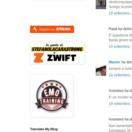
Venticinquep
Scelgo la prim
18 settembre,
Papà ha detto.
Seguimi su
E' questione di
Basta girare la
18 settembre,
Master
ha dett
sempre a lamen
18 settembre,
Anonimo ha de
E' un incubo la
18 settembre,
Anonimo ha de
Non lamentarti
Translate My Blog
sciroppare 30 Km 