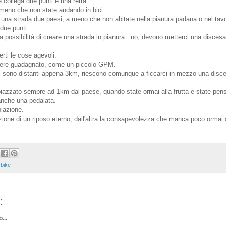
e collega due punti è una retta.
 meno che non state andando in bici.
una strada due paesi, a meno che non abitate nella pianura padana o nel tavo
due punti.
 possibilità di creare una strada in pianura...no, devono metterci una discesa
ti le cose agevoli.
ere guadagnato, come un piccolo GPM.
i sono distanti appena 3km, riescono comunque a ficcarci in mezzo una disc
, piazzato sempre ad 1km dal paese, quando state ormai alla frutta e state pen
eanche una pedalata.
iazione.
zione di un riposo eterno, dall'altra la consapevolezza che manca poco ormai 
,
bike
:
...