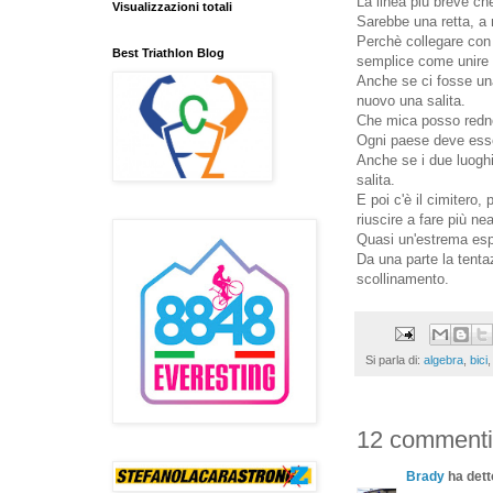
La linea più breve ch
Visualizzazioni totali
Sarebbe una retta, a
Perchè collegare con 
Best Triathlon Blog
semplice come unire 
Anche se ci fosse una
nuovo una salita.
Che mica posso redner
Ogni paese deve ess
Anche se i due luogh
salita.
E poi c'è il cimitero
riuscire a fare più n
Quasi un'estrema esp
Da una parte la tenta
scollinamento.
Si parla di:
algebra
,
bici
12 commenti
Brady
ha detto