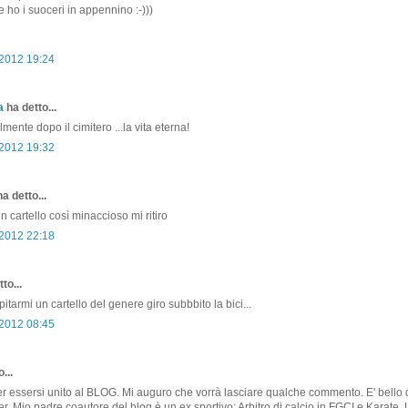
ho i suoceri in appennino :-)))
 2012 19:24
a
ha detto...
almente dopo il cimitero ...la vita eterna!
 2012 19:32
a detto...
n cartello così minaccioso mi ritiro
 2012 22:18
to...
tarmi un cartello del genere giro subbbito la bici...
 2012 08:45
...
er essersi unito al BLOG. Mi auguro che vorrà lasciare qualche commento. E' bello 
er. Mio padre coautore del blog è un ex sportivo: Arbitro di calcio in FGCI e Karate. 