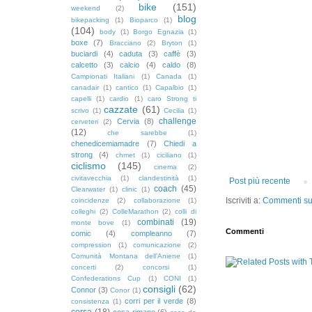
bike
(151)
weekend
(2)
blog
bikepacking
(1)
Bioparco
(1)
(104)
body
(1)
Borgo Egnazia
(1)
boxe
(7)
Bracciano
(2)
Bryton
(1)
buciardi
(4)
caduta
(3)
caffè
(3)
calcetto
(3)
calcio
(4)
caldo
(8)
Campionati Italiani
(1)
Canada
(1)
canadair
(1)
cantico
(1)
Capalbio
(1)
capelli
(1)
cardio
(1)
caro Strong ti
cazzate
(61)
scrivo
(1)
Cecilia
(1)
challenge
Cervia
(8)
cerveteri
(2)
(12)
che sarebbe
(1)
chenedicemiamadre
(7)
Chiedi a
strong
(4)
chmet
(1)
ciciliano
(1)
ciclismo
(145)
cinema
(2)
civitavecchia
(1)
clandestinità
(1)
Post più recente
coach
(45)
Clearwater
(1)
clinic
(1)
Iscriviti a:
Commenti sul
coincidenze
(2)
collaborazione
(1)
colleghi
(2)
ColleMarathon
(2)
colli di
combinati
(19)
monte bove
(1)
Commenti
comic
(4)
compleanno
(7)
compression
(1)
comunicazione
(2)
Comunità Montana dell'Aniene
(1)
concerti
(2)
concorsi
(1)
Confederations Cup
(1)
CONI
(1)
consigli
(62)
Connor
(3)
Conor
(1)
corri per il verde
(8)
consistenza
(1)
corsa
(18)
cosa rimane
(6)