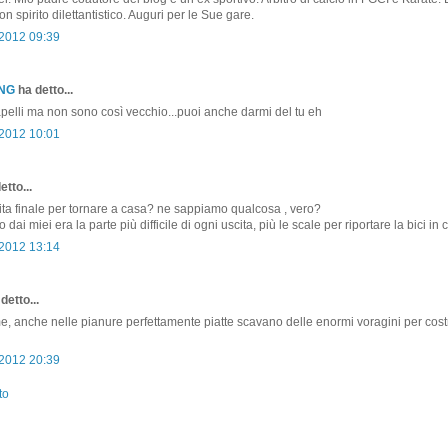
con spirito dilettantistico. Auguri per le Sue gare.
 2012 09:39
ONG
ha detto...
apelli ma non sono così vecchio...puoi anche darmi del tu eh
 2012 10:01
etto...
lita finale per tornare a casa? ne sappiamo qualcosa , vero?
dai miei era la parte più difficile di ogni uscita, più le scale per riportare la bici in 
 2012 13:14
detto...
 anche nelle pianure perfettamente piatte scavano delle enormi voragini per costr
 2012 20:39
to