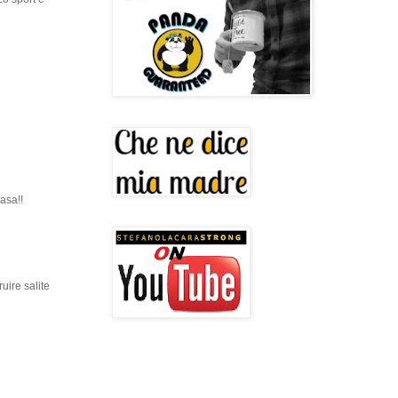
casa!!
uire salite