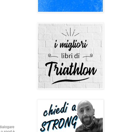
dialogare
Lo sport è