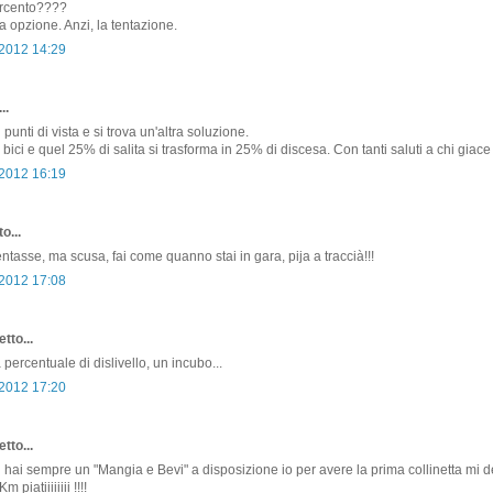
ercento????
a opzione. Anzi, la tentazione.
 2012 14:29
..
 punti di vista e si trova un'altra soluzione.
 bici e quel 25% di salita si trasforma in 25% di discesa. Con tanti saluti a chi giace
 2012 16:19
o...
tasse, ma scusa, fai come quanno stai in gara, pija a traccià!!!
 2012 17:08
tto...
 percentuale di dislivello, un incubo...
 2012 17:20
tto...
 hai sempre un "Mangia e Bevi" a disposizione io per avere la prima collinetta mi 
piatiiiiiiii !!!!