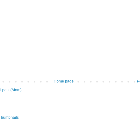
Home page
P
 post (Atom)