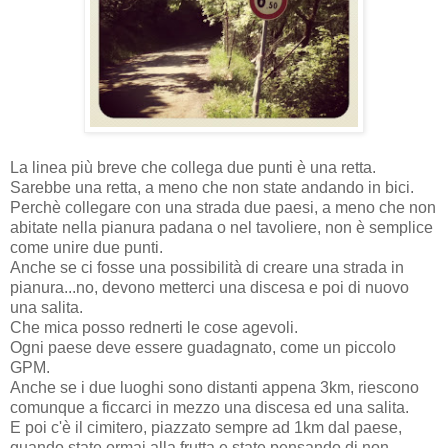
La linea più breve che collega due punti è una retta.
Sarebbe una retta, a meno che non state andando in bici.
Perchè collegare con una strada due paesi, a meno che non
abitate nella pianura padana o nel tavoliere, non è semplice
come unire due punti.
Anche se ci fosse una possibilità di creare una strada in
pianura...no, devono metterci una discesa e poi di nuovo
una salita.
Che mica posso rednerti le cose agevoli.
Ogni paese deve essere guadagnato, come un piccolo
GPM.
Anche se i due luoghi sono distanti appena 3km, riescono
comunque a ficcarci in mezzo una discesa ed una salita.
E poi c'è il cimitero, piazzato sempre ad 1km dal paese,
quando state ormai alla frutta e state pensando di non