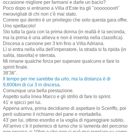
occasione migliore per farmarsi e darle un bacio?
Poco dopo si entriamo a Villa d'Este tra gli "
ooooooooh
"
meravigliati di chi non c'è mai stato.
Correre qui dentro è un privilegio che solo questa gara offre.
Uno spettacolo!
Sto tutta la gara con la prima donna (in realtà è la seconda,
ma la prima è una allieva e non è inserita nella classifica).
Discesa a cannone per 3 km fino a Villa Adriana.
Lì si entra nella villa dell'imperatore, la strada si fa ripida (in
salita, stavolta) e sterrata.
Mi rimane qualche forza per superare qualcuno e fare lo
sprint finale.
38'36".
Il tempo per me sarebbe da urlo, ma la distanza è di
9,600km di cui 3 in discesa
.
Comunque una bella prestazione.
Aspetto sulla linea Marco e gli strillo di fare lo sprint.
41' e spicci per lui.
Appena arriva, prima decidiamo di aspettare lo Sceriffo, poi
però subiamo il richiamo del pane e mortadella.
43' per lui, ottimo esordio e la voglia di rigareggiare subito.
All'arrivo c'è il polemico di turno che si lamenta del percorso
non preciso ai 10km e che non ci può mai regolare su come