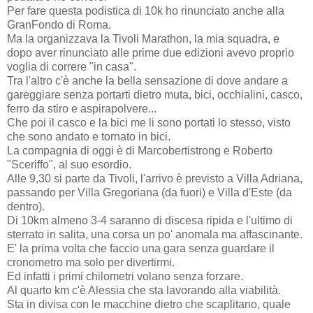
Per fare questa podistica di 10k ho rinunciato anche alla
GranFondo di Roma.
Ma la organizzava la Tivoli Marathon, la mia squadra, e
dopo aver rinunciato alle prime due edizioni avevo proprio
voglia di correre "in casa".
Tra l'altro c'è anche la bella sensazione di dove andare a
gareggiare senza portarti dietro muta, bici, occhialini, casco,
ferro da stiro e aspirapolvere...
Che poi il casco e la bici me li sono portati lo stesso, visto
che sono andato e tornato in bici.
La compagnia di oggi è di Marcobertistrong e Roberto
"Sceriffo", al suo esordio.
Alle 9,30 si parte da Tivoli, l'arrivo è previsto a Villa Adriana,
passando per Villa Gregoriana (da fuori) e Villa d'Este (da
dentro).
Di 10km almeno 3-4 saranno di discesa ripida e l'ultimo di
sterrato in salita, una corsa un po' anomala ma affascinante.
E' la prima volta che faccio una gara senza guardare il
cronometro ma solo per divertirmi.
Ed infatti i primi chilometri volano senza forzare.
Al quarto km c'è Alessia che sta lavorando alla viabilità.
Sta in divisa con le macchine dietro che scaplitano, quale