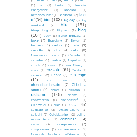
AWA
(1)
Badge
(1)
baffi
(1)
bar
(1)
barba
(2)
barrette
energetiche
(1)
baseball
(1)
best
beforthesunset
(1)
Berlusconi
(2)
bici
(163)
of
(34)
big day
(6)
big
bike
(151)
weekend
(2)
blog
bikepacking
(1)
Bioparco
(1)
(104)
body
(1)
Borgo Egnazia
(1)
boxe
(7)
Bracciano
(2)
Bryton
(1)
buciardi
(4)
caduta
(3)
caffè
(3)
calcetto
(3)
calcio
(4)
caldo
(8)
Campionati Italiani
(1)
Canada
(1)
canadair
(1)
cantico
(1)
Capalbio
(1)
capelli
(1)
cardio
(1)
caro Strong ti
cazzate
(61)
scrivo
(1)
Cecilia
(1)
challenge
Cervia
(8)
cerveteri
(2)
(12)
che sarebbe
(1)
chenedicemiamadre
(7)
Chiedi a
strong
(4)
chmet
(1)
ciciliano
(1)
ciclismo
(145)
cinema
(2)
civitavecchia
(1)
clandestinità
(1)
coach
(45)
Clearwater
(1)
clinic
(1)
coincidenze
(2)
collaborazione
(1)
colleghi
(2)
ColleMarathon
(2)
colli di
combinati
(19)
monte bove
(1)
comic
(4)
compleanno
(7)
compression
(1)
comunicazione
(2)
Comunità Montana dell'Aniene
(1)