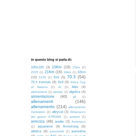
in questo blog si parla di:
10Km
(19)
100x100
(3)
15km
(2)
21Km
(16)
42km
2025
(1)
34km
(1)
70.3
(54)
(10)
6x6
(5)
5150
(1)
70.3 ironman
(8)
8x8
(9)
Africa Cup
Aldo
(4)
of Nations
(2)
AI
(2)
algebra
(4)
alelnamenti
(1)
alessio
(2)
alimentazione
(40)
all
(1)
allenamenti
(146)
allenamento
(214)
allenamento
alleycat
(3)
motivation
(2)
Almanacco
del giorno STRONG
(1)
amatori
(1)
amicizia
(48)
analisi
(3)
Antonacci
aquaniene
(8)
Armstrong
(6)
(1)
atletica
(8)
autostima
automobili
(1)
(3)
B4S
(4)