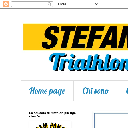
Home page
Chi sono
La squadra di triathlon più figa
che c'è