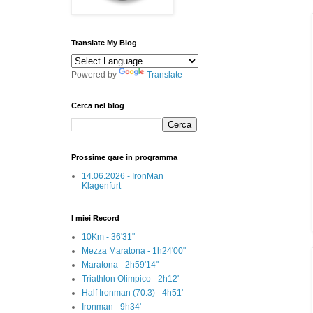
Translate My Blog
Powered by
Translate
Cerca nel blog
Prossime gare in programma
14.06.2026 - IronMan
Klagenfurt
I miei Record
10Km - 36'31"
Mezza Maratona - 1h24'00"
Maratona - 2h59'14"
Triathlon Olimpico - 2h12'
Half Ironman (70.3) - 4h51'
Ironman - 9h34'