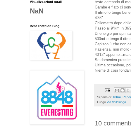
testa cercando di ma
Visualizzazioni totali
Gambe e fiato ci son
NaN
Il ritmo lo tengo bene
4'35".
Chilometro dopo chilo
Best Triathlon Blog
Passo al 9°km in 36'
Di energie per sprintar
500mt e tengo il ritmo
Capisco lì che non ce
Pazienza, non mollo e 
40'12" appunto...ma o
Se domenica prossima 
Ultima occasione, poi
Niente di così fondam
Si parla di:
10Km
,
Repor
Luogo
Via Vallelunga
10 commenti