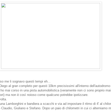
rso me li sognavo questi tempi eh...
iego al gran completo per questi 10km precisissimi all'interno dell'autodromo 
n ho mai corso in una pista automobilistica (veramente non ci sono proprio mai 
tori) ma non è così noioso come qualcuno potrebbe ipotizzare.
olta.
una Lamborghini e bandiera a scacchi e via ad impostare il ritmo di 4' al chilo
Claudio, Giuliano e Stefano. Dopo un paio di chilometri in cui ci alterniamo m