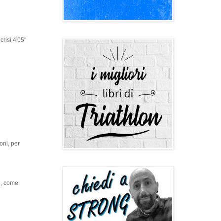
crisi 4'05"
oni, per
i, come