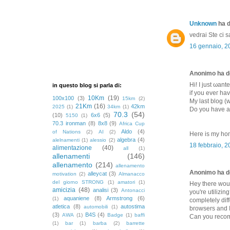
Unknown
ha d
vedrai Ste ci s
16 gennaio, 2
Anonimo ha de
Hi! I јuѕt ωant
in questo blog si parla di:
if you еveг ha
10Km
(19)
100x100
(3)
15km
(2)
Mу last blog (
21Km
(16)
42km
2025
(1)
34km
(1)
Do you havе a
70.3
(54)
(10)
6x6
(5)
5150
(1)
70.3 ironman
(8)
8x8
(9)
Africa Cup
Aldo
(4)
of Nations
(2)
AI
(2)
Heге іs my h
algebra
(4)
alelnamenti
(1)
alessio
(2)
18 febbraio, 
alimentazione
(40)
all
(1)
allenamenti
(146)
allenamento
(214)
allenamento
Anonimo ha de
alleycat
(3)
motivation
(2)
Almanacco
del giorno STRONG
(1)
amatori
(1)
Ηeу there wou
amicizia
(48)
analisi
(3)
Antonacci
yοu're utilizin
aquaniene
(8)
Armstrong
(6)
(1)
completely ԁiff
atletica
(8)
autostima
automobili
(1)
bгowѕers anԁ I 
(3)
B4S
(4)
AWA
(1)
Badge
(1)
baffi
Ϲan you rеcom
(1)
bar
(1)
barba
(2)
barrette