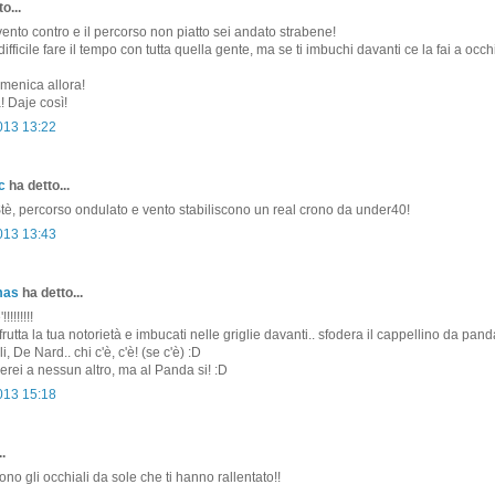
o...
vento contro e il percorso non piatto sei andato strabene!
ifficile fare il tempo con tutta quella gente, ma se ti imbuchi davanti ce la fai a occhi
menica allora!
 Daje così!
013 13:22
c
ha detto...
è, percorso ondulato e vento stabiliscono un real crono da under40!
013 13:43
mas
ha detto...
!!!!!!!
sfrutta la tua notorietà e imbucati nelle griglie davanti.. sfodera il cappellino da panda
li, De Nard.. chi c'è, c'è! (se c'è) :D
ierei a nessun altro, ma al Panda si! :D
013 15:18
.
o gli occhiali da sole che ti hanno rallentato!!