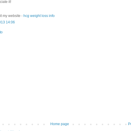
іate it!
sit my webѕite -
hcg weight loss info
2013 14:06
to
Home page
P