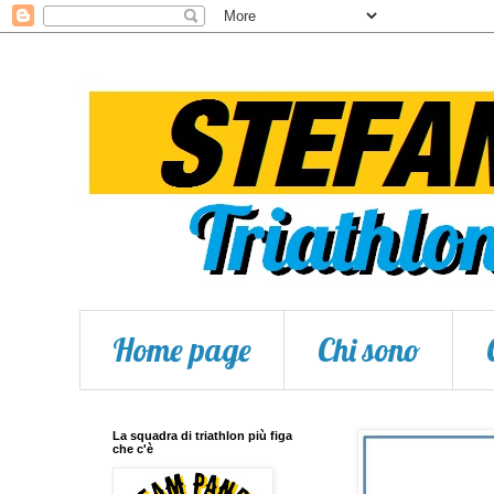
Home page
Chi sono
La squadra di triathlon più figa
che c'è