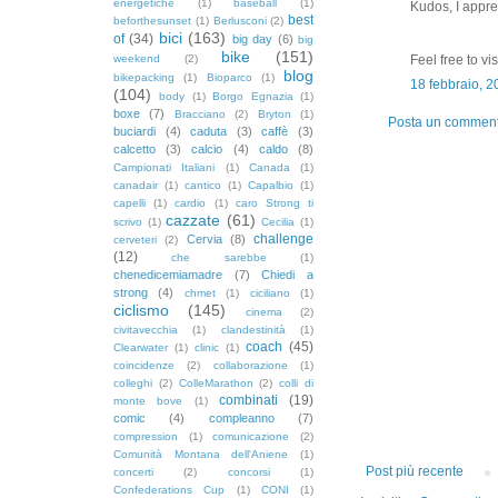
energetiche
(1)
baseball
(1)
Kudoѕ, I apprеc
best
beforthesunset
(1)
Berlusconi
(2)
bici
(163)
of
(34)
big day
(6)
big
bike
(151)
weekend
(2)
Feel free to vi
blog
bikepacking
(1)
Bioparco
(1)
18 febbraio, 
(104)
body
(1)
Borgo Egnazia
(1)
boxe
(7)
Bracciano
(2)
Bryton
(1)
Posta un commen
buciardi
(4)
caduta
(3)
caffè
(3)
calcetto
(3)
calcio
(4)
caldo
(8)
Campionati Italiani
(1)
Canada
(1)
canadair
(1)
cantico
(1)
Capalbio
(1)
capelli
(1)
cardio
(1)
caro Strong ti
cazzate
(61)
scrivo
(1)
Cecilia
(1)
challenge
Cervia
(8)
cerveteri
(2)
(12)
che sarebbe
(1)
chenedicemiamadre
(7)
Chiedi a
strong
(4)
chmet
(1)
ciciliano
(1)
ciclismo
(145)
cinema
(2)
civitavecchia
(1)
clandestinità
(1)
coach
(45)
Clearwater
(1)
clinic
(1)
coincidenze
(2)
collaborazione
(1)
colleghi
(2)
ColleMarathon
(2)
colli di
combinati
(19)
monte bove
(1)
comic
(4)
compleanno
(7)
compression
(1)
comunicazione
(2)
Comunità Montana dell'Aniene
(1)
Post più recente
concerti
(2)
concorsi
(1)
Confederations Cup
(1)
CONI
(1)