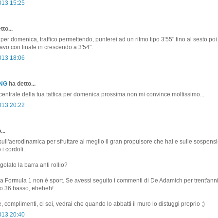
013 15:25
to...
!! per domenica, traffico permettendo, punterei ad un ritmo tipo 3'55" fino al sesto poi 
tavo con finale in crescendo a 3'54".
013 18:06
ONG
ha detto...
 centrale della tua tattica per domenica prossima non mi convince moltissimo...
013 20:22
...
sull'aerodinamica per sfruttare al meglio il gran propulsore che hai e sulle sospensi
 i cordoli.
olato la barra anti rollio?
 la Formula 1 non è sport. Se avessi seguito i commenti di De Adamich per trent'ann
tto 36 basso, eheheh!
, complimenti, ci sei, vedrai che quando lo abbatti il muro lo distuggi proprio ;)
013 20:40