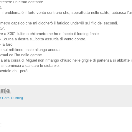
ntenere un ritmo costante.
o.
, il problema è il forte vento contrario che, soprattutto nelle salite, abbassa l'a
metro capsico che mi giocherò il fatidico under40 sul filo dei secondi.
25".
e a 3'30" l'ultimo chilometro ne ho e faccio il forcing finale.
...curca a destra e...botta assurda di vento contro.
 la farò.
sul rettilineo finale allungo ancora.
rmai ce l'ho nelle gambe...
alla corsa di Miguel non rimango chiuso nelle griglie di partenza si abbatte i
 si comincia a caricare le distanze.
entale eh...però...
t Gara
,
Running
: