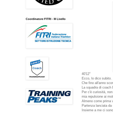
Coordinatore FITRI - III Livello
40'12"
Ecco, lo dico subito.
Che fino all'anno sco
La squadra di coach D
Per c'è curiosità, no
mia repulsione ai mo
Almeno come prima v
Partenza lanciata da 
Insieme a me ci sono 