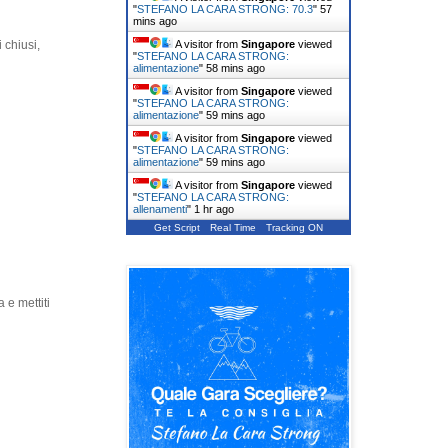
"
STEFANO LA CARA STRONG: 70.3
"
57
mins ago
A visitor from
Singapore
viewed
 chiusi,
"
STEFANO LA CARA STRONG:
alimentazione
"
58 mins ago
A visitor from
Singapore
viewed
"
STEFANO LA CARA STRONG:
alimentazione
"
59 mins ago
A visitor from
Singapore
viewed
"
STEFANO LA CARA STRONG:
alimentazione
"
59 mins ago
A visitor from
Singapore
viewed
"
STEFANO LA CARA STRONG:
allenamenti
"
1 hr ago
Get Script
Real Time
Tracking ON
 e mettiti