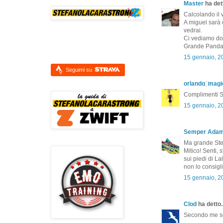
Master
ha dett
Calcolando il 
A miguel sarà d
vedrai.
Ci vediamo do
Grande Panda!
15 gennaio, 2
Seguimi su
orlando ҉ magi
Complimenti St
15 gennaio, 2
Semper Ada
Ma grande Ste'!!
Mitico! Senti, 
sui piedi di Lal
non lo consigl
15 gennaio, 2
Clod
ha detto..
Secondo me son