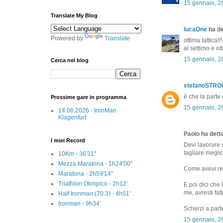
15 gennaio, 2
Translate My Blog
lucaOne
ha det
Powered by
Translate
ottima tattica!
al settimo e ot
15 gennaio, 2
Cerca nel blog
stefanoSTR
è che la parte
Prossime gare in programma
15 gennaio, 2
14.06.2026 - IronMan
Klagenfurt
Paolo ha detto
I miei Record
Devi lavorare 
tagliare meglio
10Km - 36'31"
Mezza Maratona - 1h24'00"
Come avevi reg
Maratona - 2h59'14"
Triathlon Olimpico - 2h12'
E poi dici che
me, avresti fa
Half Ironman (70.3) - 4h51'
Ironman - 9h34'
Scherzi a parte
15 gennaio, 2