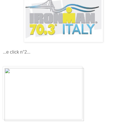
...e click n°2...