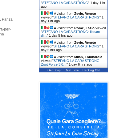
"
STEFANO LA CARA STRONG
"
1 day 1 hr
ago
A visitor from
Zevio, Veneto
viewed "
STEFANO LA CARA STRONG
"
1
a. Panza
day 1 hr ago
A visitor from
Rome, Lazio
viewed
ra-per-
"
STEFANO LA CARA STRONG: Il team
una
di…
"
1 day 5 hrs ago
A visitor from
Zevio, Veneto
viewed "
STEFANO LA CARA STRONG
"
1
day 6 hrs ago
A visitor from
Milan, Lombardia
viewed "
STEFANO LA CARA STRONG:
Zoot Force 3.0…
"
1 day 6 hrs ago
Get Script
Real Time
Tracking ON