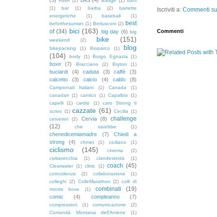
AWA
(1)
Badge
(1)
baffi
(1)
bar
(1)
barba
(2)
barrette
Iscriviti a:
Commenti sul
energetiche
(1)
baseball
(1)
best
beforthesunset
(1)
Berlusconi
(2)
bici
(163)
of
(34)
Commenti
big day
(6)
big
bike
(151)
weekend
(2)
blog
bikepacking
(1)
Bioparco
(1)
(104)
body
(1)
Borgo Egnazia
(1)
boxe
(7)
Bracciano
(2)
Bryton
(1)
buciardi
(4)
caduta
(3)
caffè
(3)
calcetto
(3)
calcio
(4)
caldo
(8)
Campionati Italiani
(1)
Canada
(1)
canadair
(1)
cantico
(1)
Capalbio
(1)
capelli
(1)
cardio
(1)
caro Strong ti
cazzate
(61)
scrivo
(1)
Cecilia
(1)
challenge
Cervia
(8)
cerveteri
(2)
(12)
che sarebbe
(1)
chenedicemiamadre
(7)
Chiedi a
strong
(4)
chmet
(1)
ciciliano
(1)
ciclismo
(145)
cinema
(2)
civitavecchia
(1)
clandestinità
(1)
coach
(45)
Clearwater
(1)
clinic
(1)
coincidenze
(2)
collaborazione
(1)
colleghi
(2)
ColleMarathon
(2)
colli di
combinati
(19)
monte bove
(1)
comic
(4)
compleanno
(7)
compression
(1)
comunicazione
(2)
Comunità Montana dell'Aniene
(1)