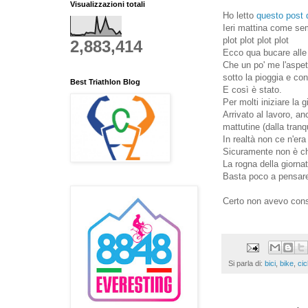
Visualizzazioni totali
Ho letto
questo post 
Ieri mattina come semp
plot plot plot plot
2,883,414
Ecco qua bucare alle 
Che un po' me l'aspet
sotto la pioggia e c
Best Triathlon Blog
E così è stato.
Per molti iniziare la
Arrivato al lavoro, 
mattutine (dalla tranq
In realtà non ce n'era
Sicuramente non è che
La rogna della giorna
Basta poco a pensare
Certo non avevo consi
Si parla di:
bici
,
bike
,
cic