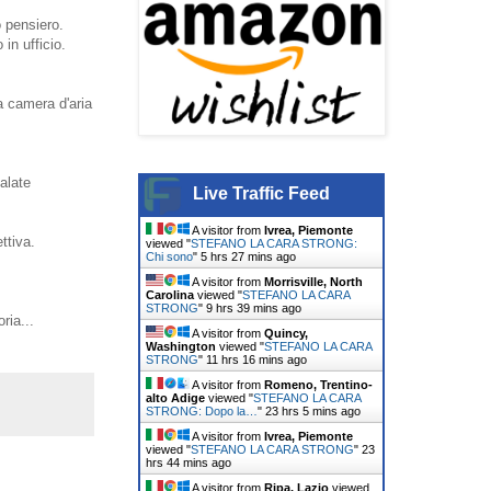
 pensiero.
in ufficio.
a camera d'aria
alate
Live Traffic Feed
A visitor from
Ivrea, Piemonte
ttiva.
viewed "
STEFANO LA CARA STRONG:
Chi sono
"
5 hrs 27 mins ago
A visitor from
Morrisville, North
Carolina
viewed "
STEFANO LA CARA
STRONG
"
9 hrs 39 mins ago
ria...
A visitor from
Quincy,
Washington
viewed "
STEFANO LA CARA
STRONG
"
11 hrs 16 mins ago
A visitor from
Romeno, Trentino-
alto Adige
viewed "
STEFANO LA CARA
STRONG: Dopo la…
"
23 hrs 5 mins ago
A visitor from
Ivrea, Piemonte
viewed "
STEFANO LA CARA STRONG
"
23
hrs 44 mins ago
A visitor from
Ripa, Lazio
viewed