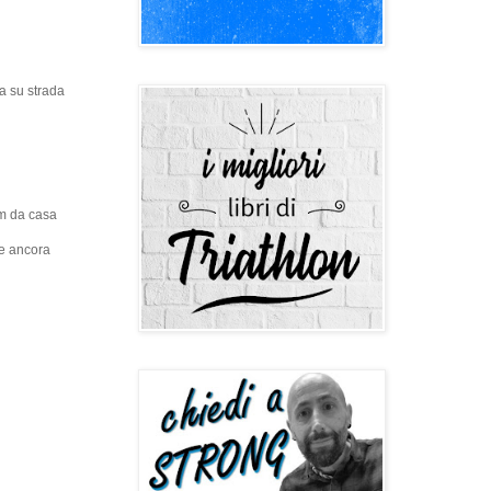
a su strada
km da casa
re ancora