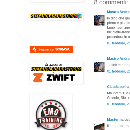
8 commenti:
Mastro Andre
Io dico che qu
piena e pisolin
famo i seri..me
biciclette-trek
procedura in u
01 febbraio, 2
Seguimi su
Mastro Andre
..il link che h
01 febbraio, 2
Claudiappì
ha 
Ma infatti. C'è
Grande, Stè :)
01 febbraio, 
Master
ha dett
il tuo problem