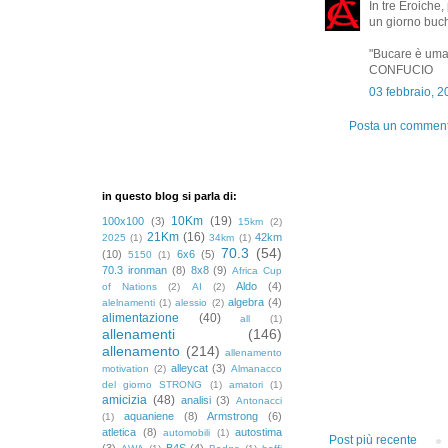
In tre Eroiche
un giorno buch
"Bucare è uma
CONFUCIO
03 febbraio, 
Posta un commen
in questo blog si parla di:
10Km
(19)
100x100
(3)
15km
(2)
21Km
(16)
42km
2025
(1)
34km
(1)
70.3
(54)
(10)
6x6
(5)
5150
(1)
70.3 ironman
(8)
8x8
(9)
Africa Cup
Aldo
(4)
of Nations
(2)
AI
(2)
algebra
(4)
alelnamenti
(1)
alessio
(2)
alimentazione
(40)
all
(1)
allenamenti
(146)
allenamento
(214)
allenamento
alleycat
(3)
motivation
(2)
Almanacco
del giorno STRONG
(1)
amatori
(1)
amicizia
(48)
analisi
(3)
Antonacci
aquaniene
(8)
Armstrong
(6)
(1)
atletica
(8)
autostima
automobili
(1)
Post più recente
(3)
B4S
(4)