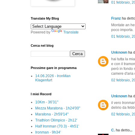
01 febbraio, 
Franz
ha detto
Translate My Blog
Montate an her
poco importa.
Powered by
Translate
01 febbraio, 
Cerca nel blog
Unknown
ha d
hai tutta la m
e con il tramon
Prossime gare in programma
però in fondo s
camere d'aria d
14.06.2026 - IronMan
Klagenfurt
02 febbraio, 
I miei Record
Unknown
ha d
10Km - 36'31"
il vero Ironma
delirio da febb
Mezza Maratona - 1h24'00"
Maratona - 2h59'14"
02 febbraio, 
Triathlon Olimpico - 2h12'
Half Ironman (70.3) - 4h51'
C.
ha detto...
Ironman - 9h34'