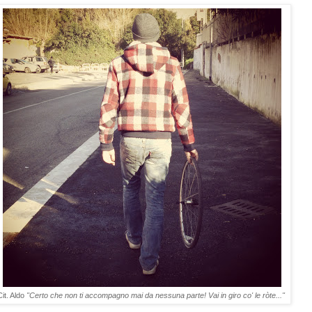
Cit. Aldo
"Certo che non ti accompagno mai da nessuna parte! Vai in giro co' le ròte..."