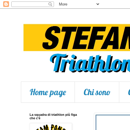
Home page
Chi sono
La squadra di triathlon più figa
che c'è