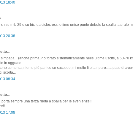
2013 18:40
...
sh su mtb 29 e su bici da ciclocross: ottime unico punto debole la spalla laterale m
2013 20:38
etto...
ia simpatia... (anche prima!)ho forato sistematicamente nelle ultime uscite, a 50-70 
to in agguato...
ono contenta, niente più panico se succede, mi metto li e la riparo... a patto di ave
i scorta...
2013 08:34
etto...
n porta sempre una terza ruota a spalla per le evenienze!!!
re!!
2013 17:08