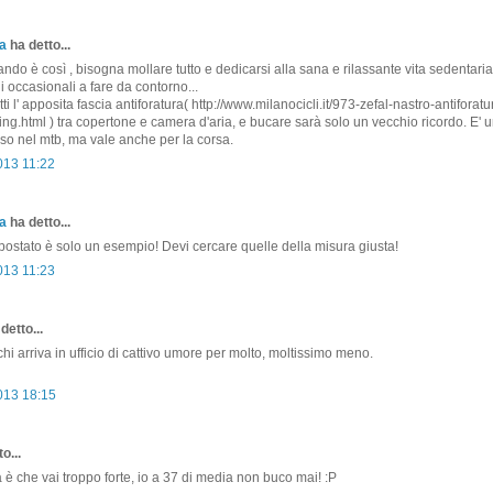
a
ha detto...
ando è così , bisogna mollare tutto e dedicarsi alla sana e rilassante vita sedentari
i occasionali a fare da contorno...
tti l' apposita fascia antiforatura( http://www.milanocicli.it/973-zefal-nastro-antiforatu
king.html ) tra copertone e camera d'aria, e bucare sarà solo un vecchio ricordo. E' 
so nel mtb, ma vale anche per la corsa.
013 11:22
a
ha detto...
o postato è solo un esempio! Devi cercare quelle della misura giusta!
013 11:23
detto...
 chi arriva in ufficio di cattivo umore per molto, moltissimo meno.
2013 18:15
o...
a è che vai troppo forte, io a 37 di media non buco mai! :P