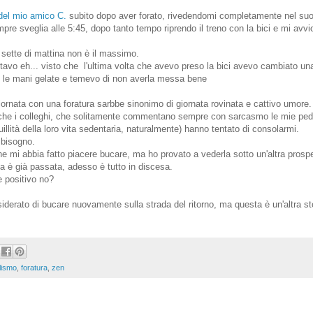
del mio amico C.
subito dopo aver forato, rivedendomi completamente nel suo
re sveglia alle 5:45, dopo tanto tempo riprendo il treno con la bici e mi avvio 
sette di mattina non è il massimo.
tavo eh... visto che l'ultima volta che avevo preso la bici avevo cambiato un
on le mani gelate e temevo di non averla messa bene
 giornata con una foratura sarbbe sinonimo di giornata rovinata e cattivo umore.
anche i colleghi, che solitamente commentano sempre con sarcasmo le mie ped
uillità della loro vita sedentaria, naturalmente) hanno tentato di consolarmi.
 bisogno.
 mi abbia fatto piacere bucare, ma ho provato a vederla sotto un'altra prospe
ta è già passata, adesso è tutto in discesa.
 positivo no?
derato di bucare nuovamente sulla strada del ritorno, ma questa è un'altra sto
lismo
,
foratura
,
zen