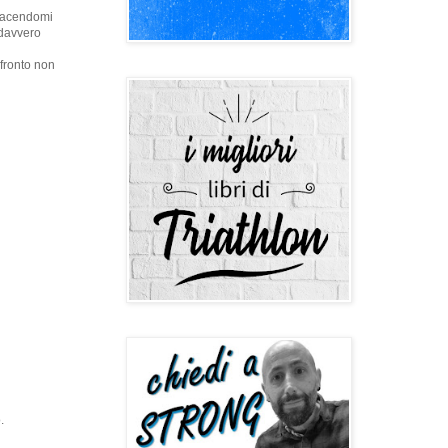
i facendomi
 davvero
nfronto non
.