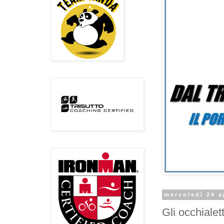
mercoledì 24 a
Gli occhialet