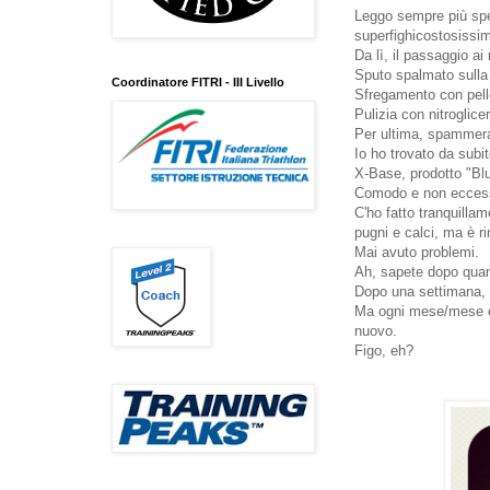
Leggo sempre più spe
superfighicostosissi
Da lì, il passaggio ai
Sputo spalmato sulla 
Coordinatore FITRI - III Livello
Sfregamento con pelle
Pulizia con nitroglicer
Per ultima, spammerag
Io ho trovato da subit
X-Base, prodotto "Blu
Comodo e non eccessi
C'ho fatto tranquillam
pugni e calci, ma è r
Mai avuto problemi.
Ah, sapete dopo qua
Dopo una settimana, co
Ma ogni mese/mese e 
nuovo.
Figo, eh?