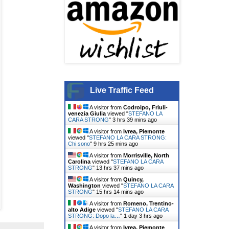
Live Traffic Feed
A visitor from
Codroipo, Friuli-
venezia Giulia
viewed "
STEFANO LA
CARA STRONG
"
3 hrs 39 mins ago
A visitor from
Ivrea, Piemonte
viewed "
STEFANO LA CARA STRONG:
Chi sono
"
9 hrs 25 mins ago
A visitor from
Morrisville, North
Carolina
viewed "
STEFANO LA CARA
STRONG
"
13 hrs 37 mins ago
A visitor from
Quincy,
Washington
viewed "
STEFANO LA CARA
STRONG
"
15 hrs 14 mins ago
A visitor from
Romeno, Trentino-
alto Adige
viewed "
STEFANO LA CARA
STRONG: Dopo la…
"
1 day 3 hrs ago
A visitor from
Ivrea, Piemonte