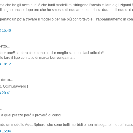
a che ho gli occhialini è che tanti modelli mi stringono l'arcata ciliare e gli zigom
l segno anche dopo ore che ho smesso di nuotare e tenerli su, durante il nuoto, è
penato un po' a trovare il modello per me più confortevole... l'appannamento in co
3 15:40
etto...
er one!! sembra che meno costi e meglio sia qualsiasi articolo!!
le fare il figo con tutto di marca benvenga ma ..
3 18:12
detto...
. Ottimi,davvero !
3 20:41
.
i, a quel prezzo però li proverò di certo!
rendo un modello AquaSphere, che sono belli morbidi e non mi segano in due il naso
3 15:04