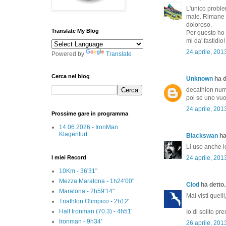
L'unico problem
male. Rimane i
doloroso.
Translate My Blog
Per questo ho 
mi da' fastidio!
24 aprile, 201
Powered by
Translate
Cerca nel blog
Unknown
ha d
decathlon numb
poi se uno vuo
24 aprile, 201
Prossime gare in programma
14.06.2026 - IronMan
Klagenfurt
Blackswan
ha 
Li uso anche io
I miei Record
24 aprile, 201
10Km - 36'31"
Mezza Maratona - 1h24'00"
Clod
ha detto..
Maratona - 2h59'14"
Mai visti quell
Triathlon Olimpico - 2h12'
Half Ironman (70.3) - 4h51'
Io di solito p
Ironman - 9h34'
26 aprile, 201