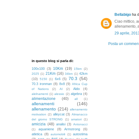
Bellabigo
ha d
Ciao mittico, a
allenamento, a
29 aprile, 201
Posta un commen
in questo blog si parla di:
10Km
(19)
100x100
(3)
15km
(2)
21Km
(16)
42km
2025
(1)
34km
(1)
70.3
(54)
(10)
6x6
(5)
5150
(1)
70.3 ironman
(8)
8x8
(9)
Africa Cup
Aldo
(4)
of Nations
(2)
AI
(2)
algebra
(4)
alelnamenti
(1)
alessio
(2)
alimentazione
(40)
all
(1)
allenamenti
(146)
allenamento
(214)
allenamento
alleycat
(3)
motivation
(2)
Almanacco
del giorno STRONG
(1)
amatori
(1)
amicizia
(48)
analisi
(3)
Antonacci
aquaniene
(8)
Armstrong
(6)
(1)
atletica
(8)
autostima
automobili
(1)
(3)
B4S
(4)