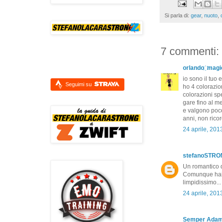
Si parla di:
gear
,
nuoto
,
7 commenti:
orlando ҉ magi
io sono il tuo 
Seguimi su
ho 4 colorazio
colorazioni sp
gare fino al m
e valgono poco.
anni, non ricor
24 aprile, 201
stefanoSTR
Un romantico de
Comunque hai 
limpidissimo...
24 aprile, 201
Semper Ada