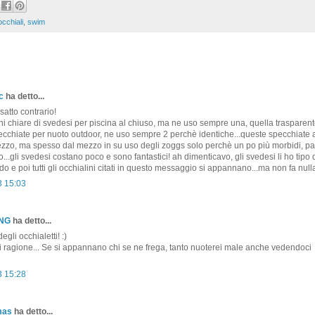
occhiali
,
swim
c
ha detto...
esatto contrario!
ni chiare di svedesi per piscina al chiuso, ma ne uso sempre una, quella trasparent
ecchiate per nuoto outdoor, ne uso sempre 2 perchè identiche...queste specchiate 
ezzo, ma spesso dal mezzo in su uso degli zoggs solo perchè un po più morbidi, pa
..gli svedesi costano poco e sono fantastici! ah dimenticavo, gli svedesi li ho tipo 
do e poi tutti gli occhialini citati in questo messaggio si appannano...ma non fa null
3 15:03
ONG
ha detto...
gli occhialetti! :)
ragione... Se si appannano chi se ne frega, tanto nuoterei male anche vedendoci
3 15:28
mas
ha detto...