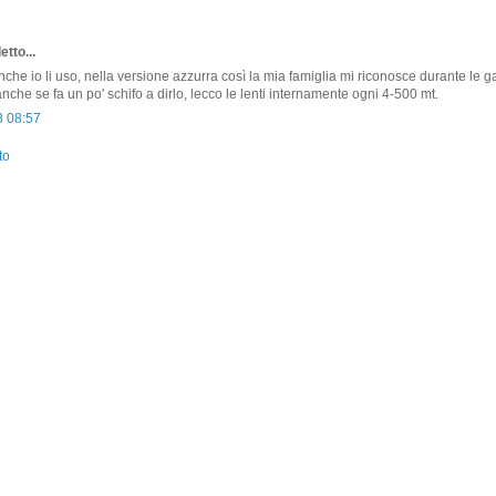
etto...
nche io li uso, nella versione azzurra così la mia famiglia mi riconosce durante le gar
nche se fa un po' schifo a dirlo, lecco le lenti internamente ogni 4-500 mt.
3 08:57
to