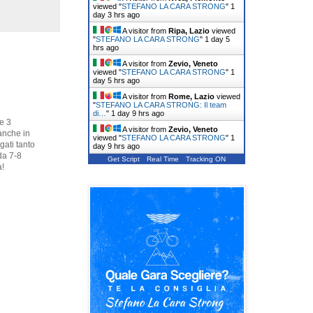
viewed "
STEFANO LA CARA STRONG
"
1
day 3 hrs ago
A visitor from
Ripa, Lazio
viewed
"
STEFANO LA CARA STRONG
"
1 day 5
hrs ago
A visitor from
Zevio, Veneto
viewed "
STEFANO LA CARA STRONG
"
1
day 5 hrs ago
A visitor from
Rome, Lazio
viewed
"
STEFANO LA CARA STRONG: Il team
di…
"
1 day 9 hrs ago
e 3
A visitor from
Zevio, Veneto
anche in
viewed "
STEFANO LA CARA STRONG
"
1
gati tanto
day 9 hrs ago
da 7-8
Get Script
Real Time
Tracking ON
a!