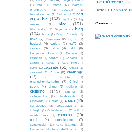
AWA
(1)
Badge
(1)
baffi
Post più recente
(1)
bar
(1)
barba
(2)
barrette
energetiche
(1)
baseball
(1)
Iscriviti a:
Commenti sul
best
beforthesunset
(1)
Berlusconi
(2)
bici
(163)
of
(34)
big day
(6)
big
bike
(151)
Commenti
weekend
(2)
blog
bikepacking
(1)
Bioparco
(1)
(104)
body
(1)
Borgo Egnazia
(1)
boxe
(7)
Bracciano
(2)
Bryton
(1)
buciardi
(4)
caduta
(3)
caffè
(3)
calcetto
(3)
calcio
(4)
caldo
(8)
Campionati Italiani
(1)
Canada
(1)
canadair
(1)
cantico
(1)
Capalbio
(1)
capelli
(1)
cardio
(1)
caro Strong ti
cazzate
(61)
scrivo
(1)
Cecilia
(1)
challenge
Cervia
(8)
cerveteri
(2)
(12)
che sarebbe
(1)
chenedicemiamadre
(7)
Chiedi a
strong
(4)
chmet
(1)
ciciliano
(1)
ciclismo
(145)
cinema
(2)
civitavecchia
(1)
clandestinità
(1)
coach
(45)
Clearwater
(1)
clinic
(1)
coincidenze
(2)
collaborazione
(1)
colleghi
(2)
ColleMarathon
(2)
colli di
combinati
(19)
monte bove
(1)
comic
(4)
compleanno
(7)
compression
(1)
comunicazione
(2)
Comunità Montana dell'Aniene
(1)