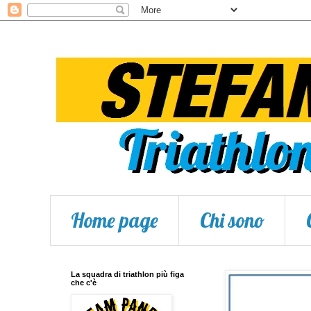
Home page
Chi sono
La squadra di triathlon più figa
che c'è