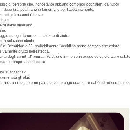
sso di persone che, nonostante abbiano comprato occhialetti da nuoto
mi, dopo una settimana si lamentano per l'appannamento.
 rimedi più assurdi è breve.
lente.
 di daino siberiano.
ina.
gio su ogni forum con richieste di aiuto.
o la soluzione ideale.
" di Decathlon a 3€, probabilmente l'occhilino meno costoso che esista.
vamente brutto nell'estetica.
ente dagli sprint all'Ironman 70.3, si è immerso in acque dolci, clorate e salat
imasto sempre al suo posto.
nto si appanna?
me tutti gli altri.
mezzo ne compro un paio nuovo, lo pago quanto tre caffè ed ho sempre l'oc