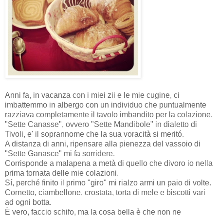
Anni fa, in vacanza con i miei zii e le mie cugine, ci
imbattemmo in albergo con un individuo che puntualmente
razziava completamente il tavolo imbandito per la colazione.
"Sette Canasse", ovvero "Sette Mandibole" in dialetto di
Tivoli, e' il soprannome che la sua voracità si meritó.
A distanza di anni, ripensare alla pienezza del vassoio di
"Sette Ganasce" mi fa sorridere.
Corrisponde a malapena a metà di quello che divoro io nella
prima tornata delle mie colazioni.
Sí, perché finito il primo "giro" mi rialzo armi un paio di volte.
Cornetto, ciambellone, crostata, torta di mele e biscotti vari
ad ogni botta.
È vero, faccio schifo, ma la cosa bella è che non ne