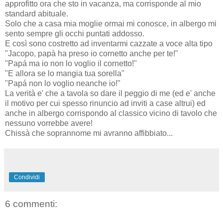
approfitto ora che sto in vacanza, ma corrisponde al mio
standard abituale.
Solo che a casa mia moglie ormai mi conosce, in albergo mi
sento sempre gli occhi puntati addosso.
E così sono costretto ad inventarmi cazzate a voce alta tipo
"Jacopo, papà ha preso io cornetto anche per te!"
"Papá ma io non lo voglio il cornetto!"
"E allora se lo mangia tua sorella"
"Papá non lo voglio neanche io!"
La verità e' che a tavola so dare il peggio di me (ed e' anche
il motivo per cui spesso rinuncio ad inviti a case altrui) ed
anche in albergo corrispondo al classico vicino di tavolo che
nessuno vorrebbe avere!
Chissà che soprannome mi avranno affibbiato...
Condividi
6 commenti: