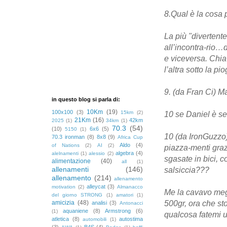
8.Qual è la cosa 
La più "divertente
all’incontra-rio…
e viceversa. Chia
l’altra sotto la pio
9. (da Fran Ci) M
in questo blog si parla di:
10Km
(19)
100x100
(3)
15km
(2)
10 se Daniel è se
21Km
(16)
42km
2025
(1)
34km
(1)
70.3
(54)
(10)
6x6
(5)
5150
(1)
10 (da IronGuzzo)
70.3 ironman
(8)
8x8
(9)
Africa Cup
Aldo
(4)
of Nations
(2)
AI
(2)
piazza-menti grazi
algebra
(4)
alelnamenti
(1)
alessio
(2)
sgasate in bici, c
alimentazione
(40)
all
(1)
allenamenti
(146)
salsiccia???
allenamento
(214)
allenamento
alleycat
(3)
motivation
(2)
Almanacco
Me la cavavo megl
del giorno STRONG
(1)
amatori
(1)
amicizia
(48)
500gr, ora che st
analisi
(3)
Antonacci
aquaniene
(8)
Armstrong
(6)
(1)
qualcosa fatemi u
atletica
(8)
autostima
automobili
(1)
(3)
B4S
(4)