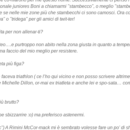
ionale juniores Boni a chiamarmi "stambecco", o meglio "stamb
che se nelle mie zone più che stambecchi ci sono camosci. Ora
" o "tridega" per gli amici di twit-ter!
ta per non allenar-ti?
teo….e purtroppo non abito nella zona giusta in quanto a tempe
ma faccio del mio meglio per resistere.
eta più figa?
faceva triathlon ( ce l’ho qui vicino e non posso scrivere altrimen
 Michelle Dillon, or-mai ex triatleta e anche lei e spo-sata… con
più brutto?
be sbizzarrire :o) ma preferisco astenermi.
c") A Rimini McCor-mack mi è sembrato volesse fare un po' di s