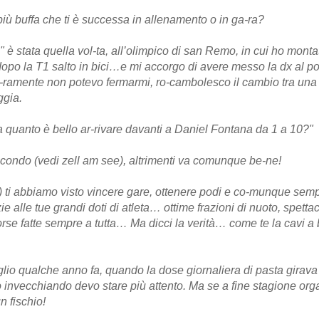
più buffa che ti è successa in allenamento o in ga-ra?
" è stata quella vol-ta, all’olimpico di san Remo, in cui ho monta
dopo la T1 salto in bici…e mi accorgo di avere messo la dx al po
-ramente non potevo fermarmi, ro-cambolesco il cambio tra una
ggia.
a quanto è bello ar-rivare davanti a Daniel Fontana da 1 a 10?"
condo (vedi zell am see), altrimenti va comunque be-ne!
 ti abbiamo visto vincere gare, ottenere podi e co-munque semp
e alle tue grandi doti di atleta… ottime frazioni di nuoto, spettac
orse fatte sempre a tutta… Ma dicci la verità… come te la cavi a 
io qualche anno fa, quando la dose giornaliera di pasta girava 
o invecchiando devo stare più attento. Ma se a fine stagione org
n fischio!