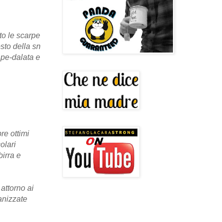
to le scarpe
sto della sn
 pe-dalata e
re ottimi
olari
birra e
attorno ai
anizzate