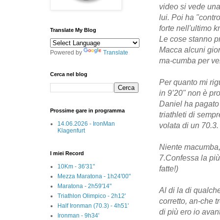
video si vede una
lui. Poi ha "contr
forte nell'ultimo
Translate My Blog
Le cose stanno pr
Macca alcuni gior
Powered by
Translate
ma-cumba per ve
Cerca nel blog
Per quanto mi ri
in 9’20" non è pr
Daniel ha pagato 
Prossime gare in programma
triathleti di semp
14.06.2026 - IronMan
volata di un 70.3.
Klagenfurt
Niente macumba, 
I miei Record
7.Confessa la più
10Km - 36'31"
fatte!)
Mezza Maratona - 1h24'00"
Maratona - 2h59'14"
Al di la di qualc
Triathlon Olimpico - 2h12'
corretto, an-che t
Half Ironman (70.3) - 4h51'
di più ero io avant
Ironman - 9h34'