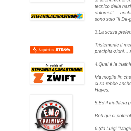
tecnico della naz
dolomi-ti".... an
sono solo "il De-ga
3.La scusa preferi
Tristemente il me
Seguimi su
precipita-zioni….
4.Qual è la triathl
Ma moglie fin che 
ci sa-rebbe anche
Hayes.
5.Ed il triathleta 
Beh qui ci potreb
6.(da Luigi "Magi