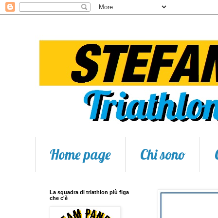
Home page
Chi sono
La squadra di triathlon più figa
che c'è