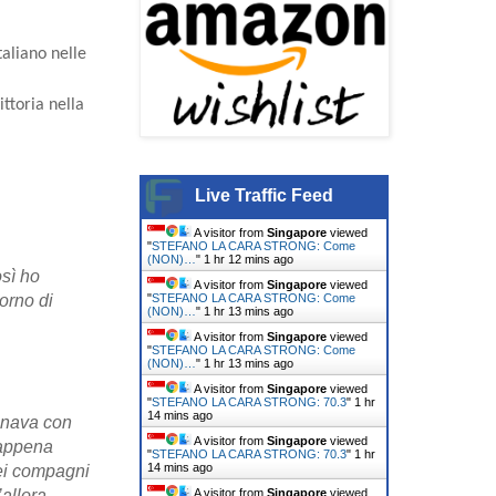
taliano nelle
ittoria nella
Live Traffic Feed
A visitor from
Singapore
viewed
"
STEFANO LA CARA STRONG: Come
(NON)…
"
1 hr 12 mins ago
sì ho
A visitor from
Singapore
viewed
"
STEFANO LA CARA STRONG: Come
orno di
(NON)…
"
1 hr 13 mins ago
A visitor from
Singapore
viewed
"
STEFANO LA CARA STRONG: Come
(NON)…
"
1 hr 13 mins ago
A visitor from
Singapore
viewed
"
STEFANO LA CARA STRONG: 70.3
"
1 hr
14 mins ago
lenava con
A visitor from
Singapore
viewed
 appena
"
STEFANO LA CARA STRONG: 70.3
"
1 hr
14 mins ago
iei compagni
A visitor from
Singapore
viewed
allora