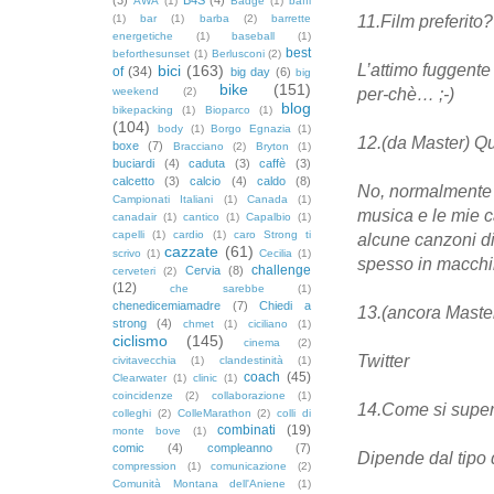
AWA
(1)
Badge
(1)
baffi
(1)
bar
(1)
barba
(2)
barrette
11.Film preferito?
energetiche
(1)
baseball
(1)
best
beforthesunset
(1)
Berlusconi
(2)
L’attimo fuggente
bici
(163)
of
(34)
big day
(6)
big
bike
(151)
weekend
(2)
per-chè… ;
-
)
blog
bikepacking
(1)
Bioparco
(1)
(104)
body
(1)
Borgo Egnazia
(1)
12.(da Master) Qua
boxe
(7)
Bracciano
(2)
Bryton
(1)
buciardi
(4)
caduta
(3)
caffè
(3)
calcetto
(3)
calcio
(4)
caldo
(8)
No, normalmente 
Campionati Italiani
(1)
Canada
(1)
musica e le mie c
canadair
(1)
cantico
(1)
Capalbio
(1)
capelli
(1)
cardio
(1)
caro Strong ti
alcune canzoni di
cazzate
(61)
scrivo
(1)
Cecilia
(1)
spesso in macchi
challenge
Cervia
(8)
cerveteri
(2)
(12)
che sarebbe
(1)
chenedicemiamadre
(7)
Chiedi a
13.(ancora Master
strong
(4)
chmet
(1)
ciciliano
(1)
ciclismo
(145)
cinema
(2)
Twitter
civitavecchia
(1)
clandestinità
(1)
coach
(45)
Clearwater
(1)
clinic
(1)
coincidenze
(2)
collaborazione
(1)
14.Come si supera
colleghi
(2)
ColleMarathon
(2)
colli di
combinati
(19)
monte bove
(1)
comic
(4)
compleanno
(7)
Dipende dal tipo 
compression
(1)
comunicazione
(2)
Comunità Montana dell'Aniene
(1)