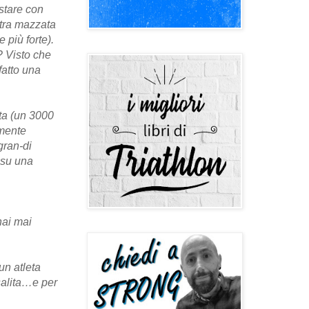
 stare con
ltra mazzata
 più forte).
? Visto che
fatto una
ta (un 3000
amente
gran-di
i su una
hai mai
un atleta
 salita…e per