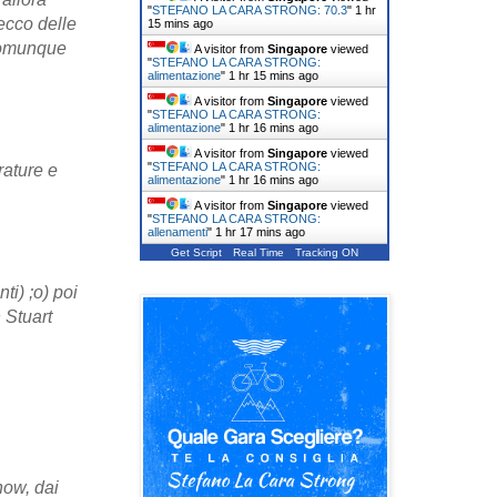
"
STEFANO LA CARA STRONG: 70.3
"
1 hr
ecco delle
15 mins ago
 comunque
A visitor from
Singapore
viewed
"
STEFANO LA CARA STRONG:
alimentazione
"
1 hr 15 mins ago
A visitor from
Singapore
viewed
"
STEFANO LA CARA STRONG:
alimentazione
"
1 hr 16 mins ago
A visitor from
Singapore
viewed
"
STEFANO LA CARA STRONG:
rature e
alimentazione
"
1 hr 16 mins ago
A visitor from
Singapore
viewed
"
STEFANO LA CARA STRONG:
allenamenti
"
1 hr 17 mins ago
Get Script
Real Time
Tracking ON
ti) ;o) poi
 Stuart
how, dai