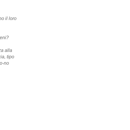
 il loro
leni?
a alla
ia, tipo
so-no