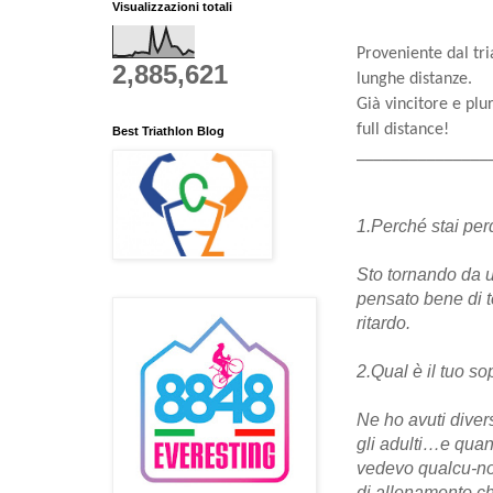
Visualizzazioni totali
Proveniente dal tri
2,885,621
lunghe distanze.
Già vincitore e plu
full distance!
Best Triathlon Blog
_______________
1.Perché stai pe
Sto tornando da u
pensato bene di t
ritardo.
2.Qual è il tuo 
Ne ho avuti diver
gli adulti…e qua
vedevo qualcu-no
di allenamento c