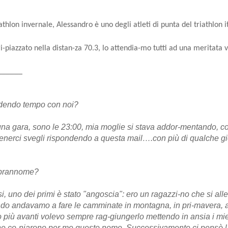
athlon invernale, Alessandro è uno degli atleti di punta del triathlon i
ri-piazzato nella distan-za 70.3, lo attendia-mo tutti ad una meritata v
______
rdendo tempo con noi?
na gara, sono le 23:00, mia moglie si stava addor-mentando, co
enerci svegli rispondendo a questa mail….con più di qualche gi
soprannome?
si, uno dei primi è stato "angoscia": ero un ragazzi-no che si al
ndo andavamo a fare le camminate in montagna, in pri-mavera,
 più avanti volevo sempre rag-giungerlo mettendo in ansia i m
he co-niarono per me questo nome. Successivamente ci pensò l’