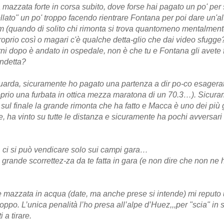
 mazzata forte in corsa subito, dove forse hai pagato un po' per
ollato" un po' troppo facendo rientrare Fontana per poi dare un'a
 km (quando di solito chi rimonta si trova quantomeno mentalmente
oprio così o magari c'è qualche detta-glio che dai video sfugge
ni dopo è andato in ospedale, non è che tu e Fontana gli avete 
ndetta?
guarda, sicuramente ho pagato una partenza a dir po-co esagera
oprio una furbata in ottica mezza maratona di un 70.3…). Sicur
sul finale la grande rimonta che ha fatto e Macca è uno dei più 
re, ha vinto su tutte le distanza e sicuramente ha pochi avversar
ci si può vendicare solo sui campi gara…
 grande scorrettez-za da te fatta in gara (e non dire che non ne 
he mazzata in acqua (date, ma anche prese si intende) mi reputo 
roppo. L’unica penalità l’ho presa all’alpe d’Huez,,,per "scia" in
i a tirare.