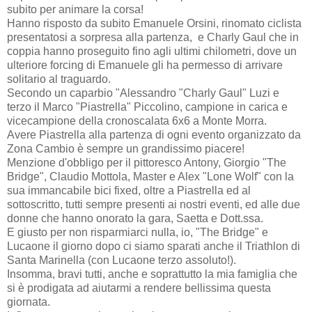
subito per animare la corsa!
Hanno risposto da subito Emanuele Orsini, rinomato ciclista
presentatosi a sorpresa alla partenza, e Charly Gaul che in
coppia hanno proseguito fino agli ultimi chilometri, dove un
ulteriore forcing di Emanuele gli ha permesso di arrivare
solitario al traguardo.
Secondo un caparbio "Alessandro "Charly Gaul" Luzi e
terzo il Marco "Piastrella" Piccolino, campione in carica e
vicecampione della cronoscalata 6x6 a Monte Morra.
Avere Piastrella alla partenza di ogni evento organizzato da
Zona Cambio è sempre un grandissimo piacere!
Menzione d'obbligo per il pittoresco Antony, Giorgio "The
Bridge", Claudio Mottola, Master e Alex "Lone Wolf" con la
sua immancabile bici fixed, oltre a Piastrella ed al
sottoscritto, tutti sempre presenti ai nostri eventi, ed alle due
donne che hanno onorato la gara, Saetta e Dott.ssa.
E giusto per non risparmiarci nulla, io, "The Bridge" e
Lucaone il giorno dopo ci siamo sparati anche il Triathlon di
Santa Marinella (con Lucaone terzo assoluto!).
Insomma, bravi tutti, anche e soprattutto la mia famiglia che
si è prodigata ad aiutarmi a rendere bellissima questa
giornata.