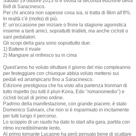
Sabato 19 ottobre 2013 si è svolta la seconda edizione della
8x8 di Saracinesco.
Per chi ancora non sapesse cosa sia, si tratta di 8km all'8%.
In realtà c'è (molto) di più.
E' un'occasione per iniziare o finire la stagione agonistica
insieme a tanti amici, soprattutti triatleti, ma anche ciclisti o
sani pedalatori.
Gli scopi della gara sono soprattutto due:
1) Battere il rivale
2) Mangiare al rinfresco su in cima
Quest'anno ho voluto sfruttare il giorno del mio compleanno
per festeggiare con chiunque abbia voluto mettersi sui
pedali ed arrampicarsi fino a Saracinesco.
Edizione prestigiosa che ha visto alla partenza Ironman di
tutto rispetto (su tutti il pluri-Kona, Edo "romanomedio") e
ciclisti locali di primo ordine.
Padrino della manifestazione, con grande piacere, è stato
Domenico Salviani, che non si è risparmiato in incitamente
per tutti lungo il percorso.
Lo scoppio di un raudo ha dato lo start alla gara, partita con
ritmo incredibilmente lento.
Al primo tornante Lucaone ha però pensato bene di scattare