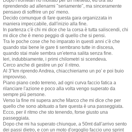
Dopo l'IronMan ho mollato per un mesetto, ed ora sto
riprendendo ad allenarmi "seriamente", ma sinceramente
pensavo di soffrire un po' meno.
Decido comunque di fare questa gara organizzata in
maniera impeccabile, dall'inizio alla fine.
In partenza c'è chi mi dice che la corsa è tutta saliscendi, chi
mi dice che è meno peggio di quello che si pensi.
Tra le poche cose che ho imparato in questi anni c'è che
quando stai bene le gare ti sembrano tutte in discesa,
quando stai male sembra un'eterna salita senza fine.
Ieri, indubbiamente, i primi chilometri si scendeva.
Cerco anche di gestire un po' il ritmo.
Al 3°km riprendo Andrea, chiacchieriamo un po' e poi buio
improvviso.
Piano piano cedo terreno, ad ogni curva faccio fatica a
rilanciare l'azione e poco alla volta vengo superato da
sempre più persone.
Verso la fine mi supera anche Marco che mi dice che per
quello che sono abituato a fare questa è una passeggiata.
Ecco, per il ritmo che sto tenendo, forse giusto una
passeggiata.
Dopo che mi ha superato chiunque, a 50mt dall'arrivo sento
dei passi dietro, e con un moto d'orgoglio faccio uno sprint