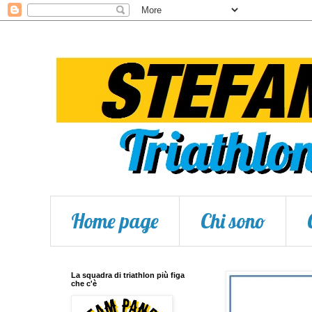
Home page
Chi sono
La squadra di triathlon più figa
che c'è