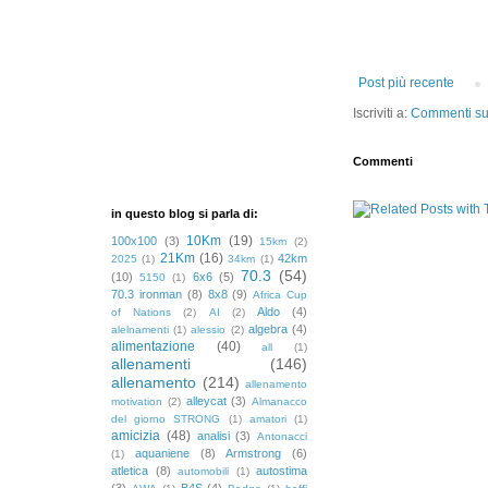
Post più recente
Iscriviti a:
Commenti sul
Commenti
in questo blog si parla di:
10Km
(19)
100x100
(3)
15km
(2)
21Km
(16)
42km
2025
(1)
34km
(1)
70.3
(54)
(10)
6x6
(5)
5150
(1)
70.3 ironman
(8)
8x8
(9)
Africa Cup
Aldo
(4)
of Nations
(2)
AI
(2)
algebra
(4)
alelnamenti
(1)
alessio
(2)
alimentazione
(40)
all
(1)
allenamenti
(146)
allenamento
(214)
allenamento
alleycat
(3)
motivation
(2)
Almanacco
del giorno STRONG
(1)
amatori
(1)
amicizia
(48)
analisi
(3)
Antonacci
aquaniene
(8)
Armstrong
(6)
(1)
atletica
(8)
autostima
automobili
(1)
(3)
B4S
(4)