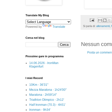
Translate My Blog
Si parla di:
allenamenti
,
f
Powered by
Translate
Cerca nel blog
Nessun com
Posta un commen
Prossime gare in programma
14.06.2026 - IronMan
Klagenfurt
I miei Record
10Km - 36'31"
Mezza Maratona - 1h24'00"
Maratona - 2h59'14"
Triathlon Olimpico - 2h12'
Half Ironman (70.3) - 4h51'
Ironman - 9h34'