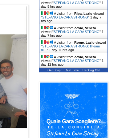
viewed "
STEFANO LA CARA STRONG
"
1
day 5 hrs ago
A visitor from
Ripa, Lazio
viewed
"
STEFANO LA CARA STRONG
"
1 day 7
hrs ago
A visitor from
Zevio, Veneto
viewed "
STEFANO LA CARA STRONG
"
1
day 7 hrs ago
A visitor from
Rome, Lazio
viewed
"
STEFANO LA CARA STRONG: Il team
di…
"
1 day 11 hrs ago
A visitor from
Zevio, Veneto
viewed "
STEFANO LA CARA STRONG
"
1
day 12 hrs ago
Get Script
Real Time
Tracking ON