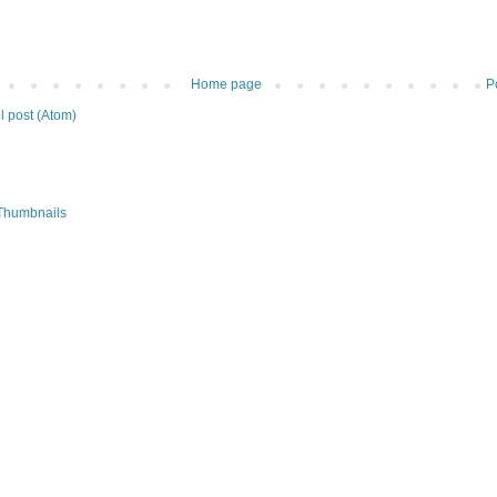
Home page
P
 post (Atom)