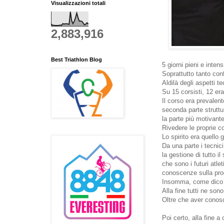
Visualizzazioni totali
2,883,916
Best Triathlon Blog
5 giorni pieni e intens
Soprattutto tanto con
Aldilà degli aspetti t
Su 15 corsisti, 12 er
Il corso era prevalen
seconda parte struttur
la parte più motivant
Rivedere le proprie c
Lo spirito era quello g
Da una parte i tecni
la gestione di tutto i
che sono i futuri atlet
conoscenze sulla pro
Insomma, come dico se
Alla fine tutti ne son
Oltre che aver conosc
Poi certo, alla fine 