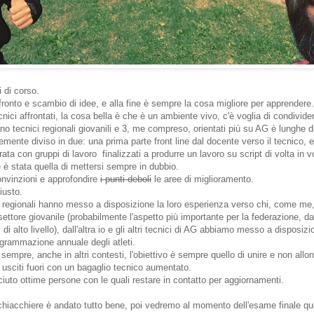
i di corso.
fronto e scambio di idee, e alla fine è sempre la cosa migliore per apprendere.
ecnici affrontati, la cosa bella è che è un ambiente vivo, c'è voglia di condivide
ano tecnici regionali giovanili e 3, me compreso, orientati più su AG è lunghe d
temente diviso in due: una prima parte front line dal docente verso il tecnico, 
ata con gruppi di lavoro finalizzati a produrre un lavoro su script di volta in v
e è stata quella di mettersi sempre in dubbio.
onvinzioni e approfondire
i punti deboli
le aree di miglioramento.
iusto.
ci regionali hanno messo a disposizione la loro esperienza verso chi, come m
l settore giovanile (probabilmente l'aspetto più importante per la federazione, 
i di alto livello), dall'altra io e gli altri tecnici di AG abbiamo messo a disposiz
grammazione annuale degli atleti.
mpre, anche in altri contesti, l'obiettivo è sempre quello di unire e non allon
o usciti fuori con un bagaglio tecnico aumentato.
iuto ottime persone con le quali restare in contatto per aggiornamenti.
a chiacchiere è andato tutto bene, poi vedremo al momento dell'esame finale qu