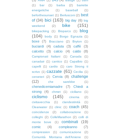
AWA
(1)
Badge
(1)
baffi
(1)
bar
(1)
barba
(2)
barrette
energetiche
(1)
baseball
(1)
best
beforthesunset
(1)
Berlusconi
(2)
bici
(163)
of
(34)
big day
(6)
big
bike
(151)
weekend
(2)
blog
bikepacking
(1)
Bioparco
(1)
(104)
body
(1)
Borgo Egnazia
(1)
boxe
(7)
Bracciano
(2)
Bryton
(1)
buciardi
(4)
caduta
(3)
caffè
(3)
calcetto
(3)
calcio
(4)
caldo
(8)
Campionati Italiani
(1)
Canada
(1)
canadair
(1)
cantico
(1)
Capalbio
(1)
capelli
(1)
cardio
(1)
caro Strong ti
cazzate
(61)
scrivo
(1)
Cecilia
(1)
challenge
Cervia
(8)
cerveteri
(2)
(12)
che sarebbe
(1)
chenedicemiamadre
(7)
Chiedi a
strong
(4)
chmet
(1)
ciciliano
(1)
ciclismo
(145)
cinema
(2)
civitavecchia
(1)
clandestinità
(1)
coach
(45)
Clearwater
(1)
clinic
(1)
coincidenze
(2)
collaborazione
(1)
colleghi
(2)
ColleMarathon
(2)
colli di
combinati
(19)
monte bove
(1)
comic
(4)
compleanno
(7)
compression
(1)
comunicazione
(2)
Comunità Montana dell'Aniene
(1)