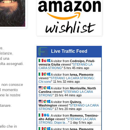
re.
Live Traffic Feed
istanze.
ed una
A visitor from
Codroipo, Friuli-
olta assegnati.
venezia Giulia
viewed "
STEFANO LA
CARA STRONG
"
5 hrs 46 mins ago
A visitor from
Ivrea, Piemonte
viewed "
STEFANO LA CARA STRONG:
Chi sono
"
11 hrs 32 mins ago
e, non conosce
A visitor from
Morrisville, North
dal momento
Carolina
viewed "
STEFANO LA CARA
ione le nostre
STRONG
"
15 hrs 44 mins ago
A visitor from
Quincy,
tanare.
Washington
viewed "
STEFANO LA CARA
STRONG
"
17 hrs 20 mins ago
A visitor from
Romeno, Trentino-
alto Adige
viewed "
STEFANO LA CARA
STRONG: Dopo la…
"
1 day 5 hrs ago
ello che in
A visitor from
Ivrea, Piemonte