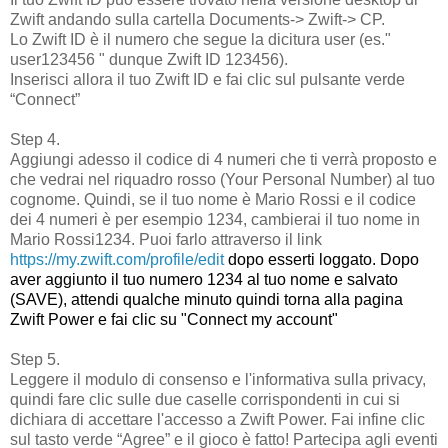
Zwift andando sulla cartella Documents-> Zwift-> CP.
Lo Zwift ID è il numero che segue la dicitura user (es."
user123456 " dunque Zwift ID 123456).
Inserisci allora il tuo Zwift ID e fai clic sul pulsante verde
“Connect”
Step 4.
Aggiungi adesso il codice di 4 numeri che ti verrà proposto e
che vedrai nel riquadro rosso (Your Personal Number) al tuo
cognome. Quindi, se il tuo nome è Mario Rossi e il codice
dei 4 numeri è per esempio 1234, cambierai il tuo nome in
Mario Rossi1234. Puoi farlo attraverso il link
https://my.zwift.com/profile/
edit
dopo esserti loggato. Dopo
aver aggiunto il tuo numero 1234 al tuo nome e salvato
(SAVE), attendi qualche minuto quindi torna alla pagina
Zwift Power e fai clic su "Connect my account"
Step 5.
Leggere il modulo di consenso e l'informativa sulla privacy,
quindi fare clic sulle due caselle corrispondenti in cui si
dichiara di accettare l'accesso a Zwift Power. Fai infine clic
sul tasto verde “Agree” e il gioco è fatto! Partecipa agli eventi