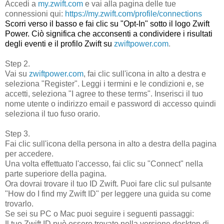
Accedi a
my.zwift.com
e vai alla pagina delle tue
connessioni qui:
https://my.zwift.com/profile/
connections
Scorri verso il basso e fai clic su "Opt-In" sotto il logo Zwift
Power. Ciò significa che acconsenti a condividere i risultati
degli eventi e il profilo Zwift su
zwiftpower.com
.
Step 2.
Vai su
zwiftpower.com
, fai clic sull'icona in alto a destra e
seleziona "Register". Leggi i termini e le condizioni e, se
accetti, seleziona "I agree to these terms". Inserisci il tuo
nome utente o indirizzo email e password di accesso quindi
seleziona il tuo fuso orario.
Step 3.
Fai clic sull'icona della persona in alto a destra della pagina
per accedere.
Una volta effettuato l'accesso, fai clic su "Connect" nella
parte superiore della pagina.
Ora dovrai trovare il tuo ID Zwift. Puoi fare clic sul pulsante
"How do I find my Zwift ID" per leggere una guida su come
trovarlo.
Se sei su PC o Mac puoi seguire i seguenti passaggi:
Il tuo Zwift ID può essere trovato nella versione desktop di