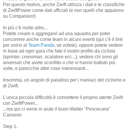
Per questo motivo, anche Zwift utilizza i dati e le classifiche
di ZwiftPower come dati ufficiali (e non quelli che appaiono
su Companion!)
In più c'è molto altro...
Potete creare o aggregarvi ad una squadra per poter
concorrere anche come team in alcuni eventi (qui c'è il link
per unirvi al
Team Panda
, se volete), oppure potete vedere
in base ad ogni gara che fate il vostro profilo da ciclista
(sprinter, cronoman, scalatore ecc...), vedere chi sono gli
avversari che avete sconfitto o che vi hanno battuto più
volte, e parecchie altre cose interessanti...
Insomma, un angolo di paradiso per i maniaci del ciclismo e
di Zwift.
L'unica piccola difficoltà è connettere il proprio utente Zwift
con ZwiftPower...
...ma qui ci viene in aiuto il buon Walter "Pescecane"
Cassese:
Step 1.