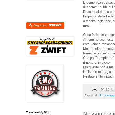
E domenica scorsa, d
di esame i dubbi sul
Di solito si danno pe
l'impegno della Federa
difficoltà logistiche,
mesi.
Seguimi su
Cosa farò adesso con
Al termine degli esam
corsi, che a malapena
Ma in realtà ci tenev
formativo iniziato qu
Che poi "completare" s
rimettersi in gioco.
Ma questo non è mai 
Nella mia testa già st
Restate sintonizzati.
Si parla di:
fitri
,
pandala
Nessun com
Translate My Blog