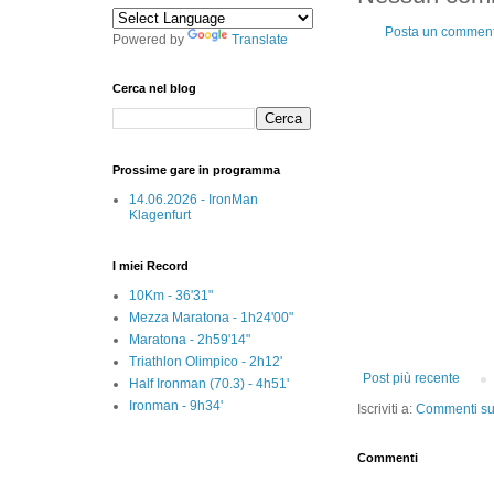
Posta un commen
Powered by
Translate
Cerca nel blog
Prossime gare in programma
14.06.2026 - IronMan
Klagenfurt
I miei Record
10Km - 36'31"
Mezza Maratona - 1h24'00"
Maratona - 2h59'14"
Triathlon Olimpico - 2h12'
Post più recente
Half Ironman (70.3) - 4h51'
Ironman - 9h34'
Iscriviti a:
Commenti sul
Commenti