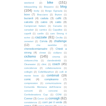
bike
(151)
weekend
(2)
blog
bikepacking
(1)
Bioparco
(1)
(104)
body
(1)
Borgo Egnazia
(1)
boxe
(7)
Bracciano
(2)
Bryton
(1)
buciardi
(4)
caduta
(3)
caffè
(3)
calcetto
(3)
calcio
(4)
caldo
(8)
Campionati Italiani
(1)
Canada
(1)
canadair
(1)
cantico
(1)
Capalbio
(1)
capelli
(1)
cardio
(1)
caro Strong ti
cazzate
(61)
scrivo
(1)
Cecilia
(1)
challenge
Cervia
(8)
cerveteri
(2)
(12)
che sarebbe
(1)
chenedicemiamadre
(7)
Chiedi a
strong
(4)
chmet
(1)
ciciliano
(1)
ciclismo
(145)
cinema
(2)
civitavecchia
(1)
clandestinità
(1)
coach
(45)
Clearwater
(1)
clinic
(1)
coincidenze
(2)
collaborazione
(1)
colleghi
(2)
ColleMarathon
(2)
colli di
combinati
(19)
monte bove
(1)
comic
(4)
compleanno
(7)
compression
(1)
comunicazione
(2)
Comunità Montana dell'Aniene
(1)
concerti
(2)
concorsi
(1)
Confederations Cup
(1)
CONI
(1)
consigli
(62)
Connor
(3)
Conor
(1)
corri per il verde
(8)
consistenza
(1)
corsa
(18)
cosa rimane
(6)