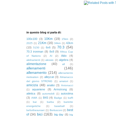
in questo blog si parla di:
10Km
(19)
100x100
(3)
15km
(2)
21Km
(16)
42km
2025
(1)
34km
(1)
70.3
(54)
(10)
6x6
(5)
5150
(1)
70.3 ironman
(8)
8x8
(9)
Africa Cup
Aldo
(4)
of Nations
(2)
AI
(2)
algebra
(4)
alelnamenti
(1)
alessio
(2)
alimentazione
(40)
all
(1)
allenamenti
(146)
allenamento
(214)
allenamento
alleycat
(3)
motivation
(2)
Almanacco
del giorno STRONG
(1)
amatori
(1)
amicizia
(48)
analisi
(3)
Antonacci
aquaniene
(8)
Armstrong
(6)
(1)
atletica
(8)
autostima
automobili
(1)
(3)
B4S
(4)
AWA
(1)
Badge
(1)
baffi
(1)
bar
(1)
barba
(2)
barrette
energetiche
(1)
baseball
(1)
best
beforthesunset
(1)
Berlusconi
(2)
bici
(163)
of
(34)
big day
(6)
big