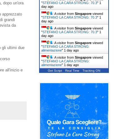
, dopo un'ora
"
STEFANO LA CARA STRONG: 70.3
"
1
day ago
A visitor from
Singapore
viewed
ro apprezzato
"
STEFANO LA CARA STRONG: 70.3
"
1
di grandi
day ago
revista da
A visitor from
Singapore
viewed
"
STEFANO LA CARA STRONG: 70.3
"
1
day ago
A visitor from
Singapore
viewed
"
STEFANO LA CARA STRONG:
gli ultimi due
alimentazione
"
1 day ago
A visitor from
Singapore
viewed
rcorso
"
STEFANO LA CARA STRONG:
alimentazione
"
1 day ago
e all'inizio e
Get Script
Real Time
Tracking ON