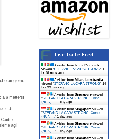
Live Traffic Feed
A visitor from
Ivrea, Piemonte
viewed "
STEFANO LA CARA STRONG
"
1
hr 46 mins ago
A visitor from
Milan, Lombardia
 che un giorno
viewed "
STEFANO LA CARA STRONG
"
18
hrs 33 mins ago
A visitor from
Singapore
viewed
cia a mettersi
"
STEFANO LA CARA STRONG: Come
(NON)…
"
1 day ago
o, e di
A visitor from
Singapore
viewed
"
STEFANO LA CARA STRONG: Come
(NON)…
"
1 day ago
l Centro
A visitor from
Singapore
viewed
sieme agli
"
STEFANO LA CARA STRONG: Come
(NON)…
"
1 day ago
A visitor from
Singapore
viewed