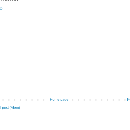
to
Home page
P
 post (Atom)