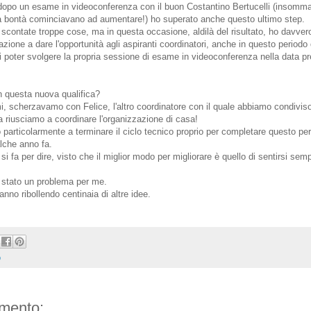
opo un esame in videoconferenza con il buon Costantino Bertucelli (insomma
la bontà cominciavano ad aumentare!) ho superato anche questo ultimo step.
r scontate troppe cose, ma in questa occasione, aldilà del risultato, ho davve
zione a dare l'opportunità agli aspiranti coordinatori, anche in questo periodo 
 di poter svolgere la propria sessione di esame in videoconferenza nella data p
 questa nuova qualifica?
i, scherzavamo con Felice, l'altro coordinatore con il quale abbiamo condiviso 
 riusciamo a coordinare l'organizzazione di casa!
o particolarmente a terminare il ciclo tecnico proprio per completare questo pe
alche anno fa.
i fa per dire, visto che il miglior modo per migliorare è quello di sentirsi sempr
stato un problema per me.
anno ribollendo centinaia di altre idee.
b
mento: