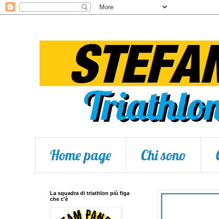
Home page
Chi sono
La squadra di triathlon più figa
che c'è