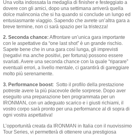
Una volta indossata la medaglia di finisher e festeggiato a
dovere con gli amici, dopo una settimana arriverà quella
dolce malinconia che si ha quando si conclude un lungo ed
entusiasmante viaggio. Sapendo che avrete un’altra gara a
breve termine, non ci sarà spazio per la tristezza!
2. Seconda chance:
Affrontare un’unica gara importante
con le aspettative da “one last shot” è un grande rischio.
Sapete bene che in una gara così lunga, gli imprevisti
(negativi ma anche positivi, per fortuna) possono essere
svariati. Avere una seconda chance con la quale “riparare”
eventuali errori, a livello mentale, ci garantirà di gareggiare
molto più serenamente.
3. Performance boost
: Sotto il profilo della prestazione
potreste avere la più piacevole delle sorprese. Dopo aver
eseguito una preparazione ben programmata per un
IRONMAN, con un adeguato scarico e i giusti richiami, il
vostro corpo sarà pronto per una performance al di sopra di
ogni vostra aspettativa!
L’opportunità creata da IRONMAN in Italia con il nuovissimo
Tour Series, vi permetterà di ottenere una prestigiosa