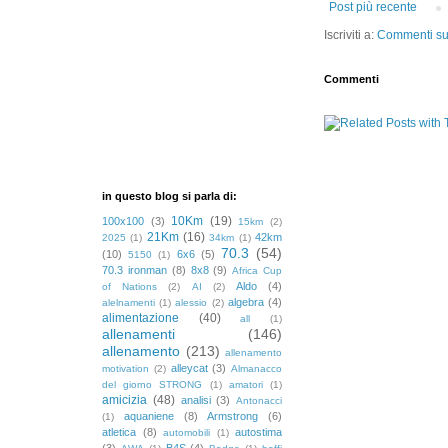
Post più recente
Iscriviti a:
Commenti sul
Commenti
in questo blog si parla di:
10Km
(19)
100x100
(3)
15km
(2)
21Km
(16)
42km
2025
(1)
34km
(1)
70.3
(54)
(10)
6x6
(5)
5150
(1)
70.3 ironman
(8)
8x8
(9)
Africa Cup
Aldo
(4)
of Nations
(2)
AI
(2)
algebra
(4)
alelnamenti
(1)
alessio
(2)
alimentazione
(40)
all
(1)
allenamenti
(146)
allenamento
(213)
allenamento
alleycat
(3)
motivation
(2)
Almanacco
del giorno STRONG
(1)
amatori
(1)
amicizia
(48)
analisi
(3)
Antonacci
aquaniene
(8)
Armstrong
(6)
(1)
atletica
(8)
autostima
automobili
(1)
(3)
B4S
(4)