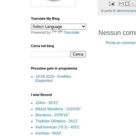
Si parla di:
alimentazion
Translate My Blog
Nessun com
Powered by
Translate
Posta un commen
Cerca nel blog
Prossime gare in programma
14.06.2026 - IronMan
Klagenfurt
I miei Record
10Km - 36'31"
Mezza Maratona - 1h24'00"
Maratona - 2h59'14"
Triathlon Olimpico - 2h12'
Half Ironman (70.3) - 4h51'
Ironman - 9h34'