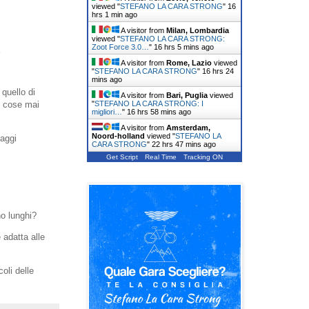
viewed "
STEFANO LA CARA STRONG
"
16
hrs 1 min ago
A visitor from
Milan, Lombardia
viewed "
STEFANO LA CARA STRONG:
Zoot Force 3.0…
"
16 hrs 5 mins ago
A visitor from
Rome, Lazio
viewed
"
STEFANO LA CARA STRONG
"
16 hrs 24
mins ago
 quello di
A visitor from
Bari, Puglia
viewed
"
STEFANO LA CARA STRONG: I
o cose mai
migliori…
"
16 hrs 58 mins ago
A visitor from
Amsterdam,
Noord-holland
viewed "
STEFANO LA
naggi
CARA STRONG
"
22 hrs 47 mins ago
Get Script
Real Time
Tracking ON
o lunghi?
 adatta alle
oli delle