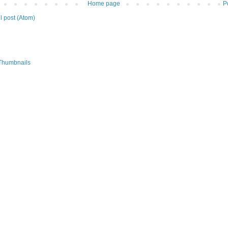
Home page
P
 post (Atom)