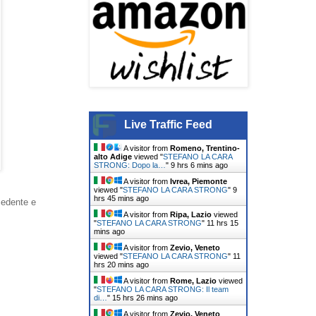
Live Traffic Feed
A visitor from
Romeno, Trentino-
alto Adige
viewed "
STEFANO LA CARA
STRONG: Dopo la…
"
9 hrs 6 mins ago
A visitor from
Ivrea, Piemonte
viewed "
STEFANO LA CARA STRONG
"
9
hrs 45 mins ago
ecedente e
A visitor from
Ripa, Lazio
viewed
"
STEFANO LA CARA STRONG
"
11 hrs 15
mins ago
A visitor from
Zevio, Veneto
viewed "
STEFANO LA CARA STRONG
"
11
hrs 20 mins ago
A visitor from
Rome, Lazio
viewed
"
STEFANO LA CARA STRONG: Il team
di…
"
15 hrs 26 mins ago
A visitor from
Zevio, Veneto