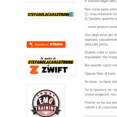
A toasted bagel with 
Non vorrei tanto entra
1) i macronutrienti ri
2) Sanders qualche bu
...vorrei piuttsto evid
Uno degli errori più f
adattarsi casualmente
utilizzate prima.
Seguimi su
Quante volte vi sarà c
improbabili che mangia
Ma quando cazzo mai l
Oppure fette di torta,
Va bene, va bene tut
Se la riposta è no, or
vostre esigenze, ma 
Perchè se tre ore pri
calorie e di cosa man