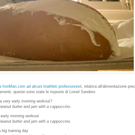
da IronMan.com ad alcuni triathleti professionisti
, relativa all'alimentazione pr
amenti, queste sono state le risposte di Lionel Sanders:
a very early morning workout?
peanut butter and jam with a cappuccino.
 early morning workout
peanut butter and jam with a cappuccino.
a big training day