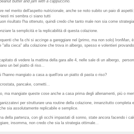
peanut butter and jam with a cappuccino.
re nel merito dell'aspetto nutrizionale, anche se noto subito un paio di aspetti:
chiesti mi sembra ci siano tutti
on risultato l'ha ottenuto, quindi credo che tanto male non sia come strategia
enziare la semplicità e la replicabilità di questa colazione.
requenti che fa chi si accinge a gareggiare nel (primo, ma non solo) IronMan, è
 "alla cieca" alla colazione che trova in albergo, spesso e volentieri provand
apitato di vedere la mattina della gara alle 4, nelle sale di un albergo, perso
no un bel piatto di riso...
'hanno mangiato a casa a quell'ora un piatto di pasta o riso?
 crostata, pancake, cornetti...
to, ma mangiate queste cose anche a casa prima degli allenamenti, più o men
ganizzatevi per strutturare una routine della colazione, innanzitutto completa e
che sia assolutamente replicabile e semplice.
ma della partenza, con gli occhi impastati di sonno, state ancora facendo i calc
giare, insomma, non credo che sia la strategia ottimale...