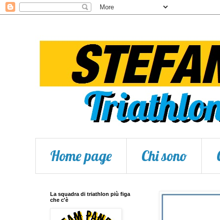
Home page
Chi sono
La squadra di triathlon più figa
che c'è