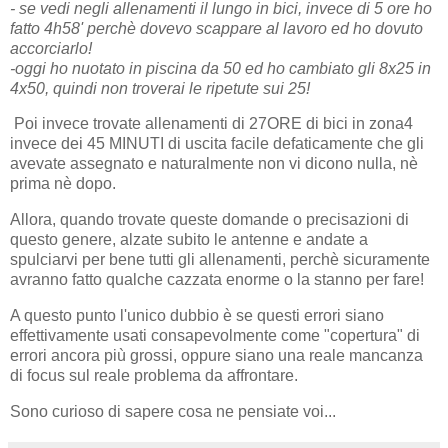
- se vedi negli allenamenti il lungo in bici, invece di 5 ore ho
fatto 4h58' perchè dovevo scappare al lavoro ed ho dovuto
accorciarlo!
-oggi ho nuotato in piscina da 50 ed ho cambiato gli 8x25 in
4x50, quindi non troverai le ripetute sui 25!
Poi invece trovate allenamenti di 27ORE di bici in zona4
invece dei 45 MINUTI di uscita facile defaticamente che gli
avevate assegnato e naturalmente non vi dicono nulla, nè
prima nè dopo.
Allora, quando trovate queste domande o precisazioni di
questo genere, alzate subito le antenne e andate a
spulciarvi per bene tutti gli allenamenti, perchè sicuramente
avranno fatto qualche cazzata enorme o la stanno per fare!
A questo punto l'unico dubbio è se questi errori siano
effettivamente usati consapevolmente come "copertura" di
errori ancora più grossi, oppure siano una reale mancanza
di focus sul reale problema da affrontare.
Sono curioso di sapere cosa ne pensiate voi...