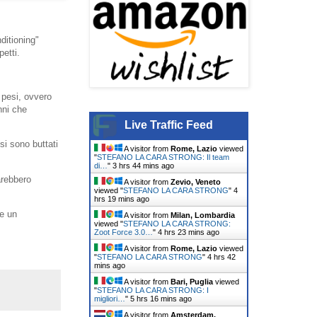
ditioning"
petti.
pesi, ovvero
nni che
Live Traffic Feed
 si sono buttati
A visitor from
Rome, Lazio
viewed
"
STEFANO LA CARA STRONG: Il team
di…
"
3 hrs 44 mins ago
sarebbero
A visitor from
Zevio, Veneto
viewed "
STEFANO LA CARA STRONG
"
4
hrs 19 mins ago
ge un
A visitor from
Milan, Lombardia
viewed "
STEFANO LA CARA STRONG:
Zoot Force 3.0…
"
4 hrs 23 mins ago
A visitor from
Rome, Lazio
viewed
"
STEFANO LA CARA STRONG
"
4 hrs 42
mins ago
A visitor from
Bari, Puglia
viewed
"
STEFANO LA CARA STRONG: I
migliori…
"
5 hrs 16 mins ago
A visitor from
Amsterdam,