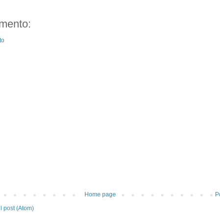
mento:
to
Home page
P
 post (Atom)