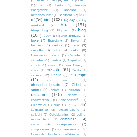
AWA
(1)
Badge
(1)
baffi
(1)
bar
(1)
barba
(2)
barrette
energetiche
(1)
baseball
(1)
best
beforthesunset
(1)
Berlusconi
(2)
bici
(163)
of
(34)
big day
(6)
big
bike
(151)
weekend
(2)
blog
bikepacking
(1)
Bioparco
(1)
(104)
body
(1)
Borgo Egnazia
(1)
boxe
(7)
Bracciano
(2)
Bryton
(1)
buciardi
(4)
caduta
(3)
caffè
(3)
calcetto
(3)
calcio
(4)
caldo
(8)
Campionati Italiani
(1)
Canada
(1)
canadair
(1)
cantico
(1)
Capalbio
(1)
capelli
(1)
cardio
(1)
caro Strong ti
cazzate
(61)
scrivo
(1)
Cecilia
(1)
challenge
Cervia
(8)
cerveteri
(2)
(12)
che sarebbe
(1)
chenedicemiamadre
(7)
Chiedi a
strong
(4)
chmet
(1)
ciciliano
(1)
ciclismo
(145)
cinema
(2)
civitavecchia
(1)
clandestinità
(1)
coach
(45)
Clearwater
(1)
clinic
(1)
coincidenze
(2)
collaborazione
(1)
colleghi
(2)
ColleMarathon
(2)
colli di
combinati
(19)
monte bove
(1)
comic
(4)
compleanno
(7)
compression
(1)
comunicazione
(2)
Comunità Montana dell'Aniene
(1)