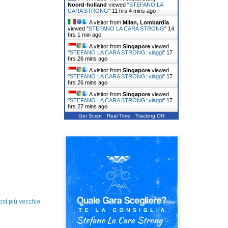
Noord-holland
viewed "
STEFANO LA
CARA STRONG
"
11 hrs 4 mins ago
A visitor from
Milan, Lombardia
viewed "
STEFANO LA CARA STRONG
"
14
hrs 1 min ago
A visitor from
Singapore
viewed
"
STEFANO LA CARA STRONG: viaggi
"
17
hrs 26 mins ago
A visitor from
Singapore
viewed
"
STEFANO LA CARA STRONG: viaggi
"
17
hrs 26 mins ago
A visitor from
Singapore
viewed
"
STEFANO LA CARA STRONG: viaggi
"
17
hrs 27 mins ago
Get Script
Real Time
Tracking ON
ost più vecchio