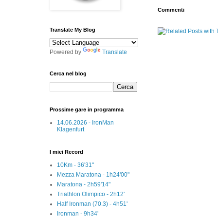
Commenti
Translate My Blog
Powered by
Translate
Cerca nel blog
Prossime gare in programma
14.06.2026 - IronMan
Klagenfurt
I miei Record
10Km - 36'31"
Mezza Maratona - 1h24'00"
Maratona - 2h59'14"
Triathlon Olimpico - 2h12'
Half Ironman (70.3) - 4h51'
Ironman - 9h34'