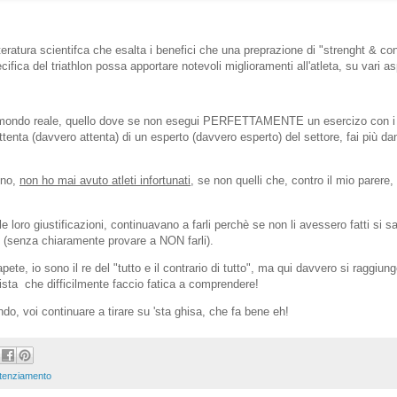
teratura scientifca che esalta i benefici che una preprazione di "strenght & con
cifica del triathlon possa apportare notevoli miglioramenti all'atleta, su vari as
 mondo reale, quello dove se non esegui PERFETTAMENTE un esercizo con i 
ttenta (davvero attenta) di un esperto (davvero esperto) del settore, fai più da
eno,
non ho mai avuto atleti infortunati
, se non quelli che, contro il mio parere,
lle loro giustificazioni, continuavano a farli perchè se non li avessero fatti si 
o (senza chiaramente provare a NON farli).
e, io sono il re del "tutto e il contrario di tutto", ma qui davvero si raggiun
sta che difficilmente faccio fatica a comprendere!
o, voi continuare a tirare su 'sta ghisa, che fa bene eh!
tenziamento