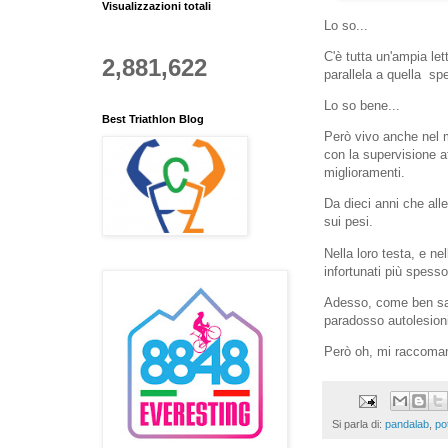
Visualizzazioni totali
Lo so...
C'è tutta un'ampia let
2,881,622
parallela a quella spe
Lo so bene...
Best Triathlon Blog
Però vivo anche nel
con la supervisione a
miglioramenti.
Da dieci anni che all
sui pesi.
Nella loro testa, e ne
infortunati più spess
Adesso, come ben sapet
paradosso autolesioni
Però oh, mi raccomand
Si parla di:
pandalab
,
po