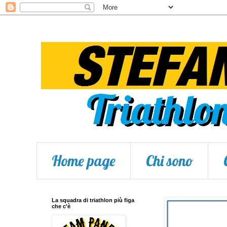
Home page
Chi sono
La squadra di triathlon più figa
che c'è