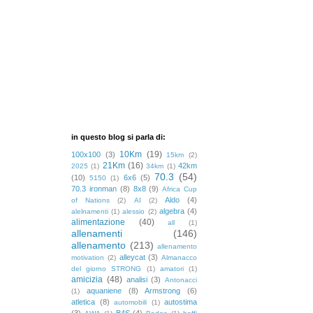
in questo blog si parla di:
10Km
(19)
100x100
(3)
15km
(2)
21Km
(16)
42km
2025
(1)
34km
(1)
70.3
(54)
(10)
6x6
(5)
5150
(1)
70.3 ironman
(8)
8x8
(9)
Africa Cup
Aldo
(4)
of Nations
(2)
AI
(2)
algebra
(4)
alelnamenti
(1)
alessio
(2)
alimentazione
(40)
all
(1)
allenamenti
(146)
allenamento
(213)
allenamento
alleycat
(3)
motivation
(2)
Almanacco
del giorno STRONG
(1)
amatori
(1)
amicizia
(48)
analisi
(3)
Antonacci
aquaniene
(8)
Armstrong
(6)
(1)
atletica
(8)
autostima
automobili
(1)
(3)
B4S
(4)