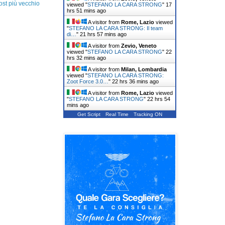
ost più vecchio
viewed "
STEFANO LA CARA STRONG
"
17
hrs 51 mins ago
A visitor from
Rome, Lazio
viewed
"
STEFANO LA CARA STRONG: Il team
di…
"
21 hrs 57 mins ago
A visitor from
Zevio, Veneto
viewed "
STEFANO LA CARA STRONG
"
22
hrs 32 mins ago
A visitor from
Milan, Lombardia
viewed "
STEFANO LA CARA STRONG:
Zoot Force 3.0…
"
22 hrs 36 mins ago
A visitor from
Rome, Lazio
viewed
"
STEFANO LA CARA STRONG
"
22 hrs 54
mins ago
Get Script
Real Time
Tracking ON