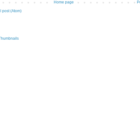
Home page
P
 post (Atom)