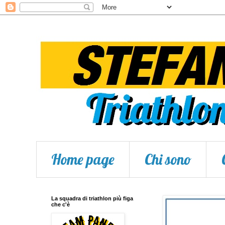
Home page
Chi sono
La squadra di triathlon più figa
che c'è