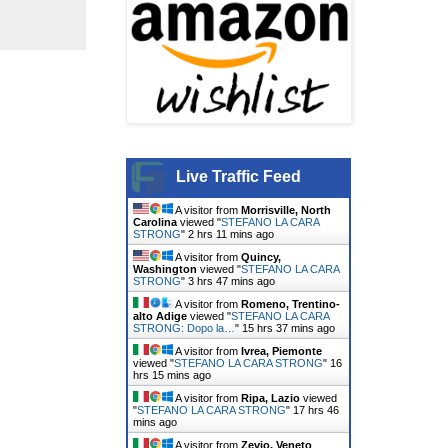
Live Traffic Feed
A visitor from
Morrisville, North
Carolina
viewed "
STEFANO LA CARA
STRONG
"
2 hrs 11 mins ago
A visitor from
Quincy,
Washington
viewed "
STEFANO LA CARA
STRONG
"
3 hrs 47 mins ago
A visitor from
Romeno, Trentino-
alto Adige
viewed "
STEFANO LA CARA
STRONG: Dopo la…
"
15 hrs 37 mins ago
A visitor from
Ivrea, Piemonte
viewed "
STEFANO LA CARA STRONG
"
16
hrs 16 mins ago
A visitor from
Ripa, Lazio
viewed
"
STEFANO LA CARA STRONG
"
17 hrs 46
mins ago
A visitor from
Zevio, Veneto