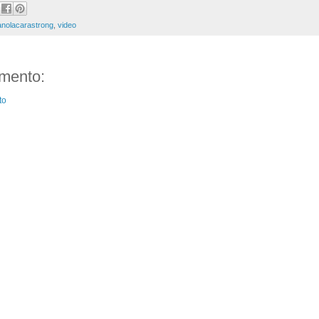
anolacarastrong
,
video
mento:
to