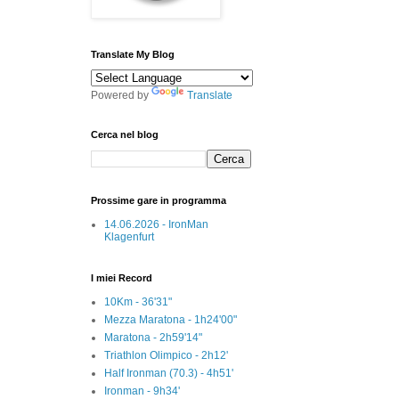
Translate My Blog
Powered by
Translate
Cerca nel blog
Prossime gare in programma
14.06.2026 - IronMan
Klagenfurt
I miei Record
10Km - 36'31"
Mezza Maratona - 1h24'00"
Maratona - 2h59'14"
Triathlon Olimpico - 2h12'
Half Ironman (70.3) - 4h51'
Ironman - 9h34'