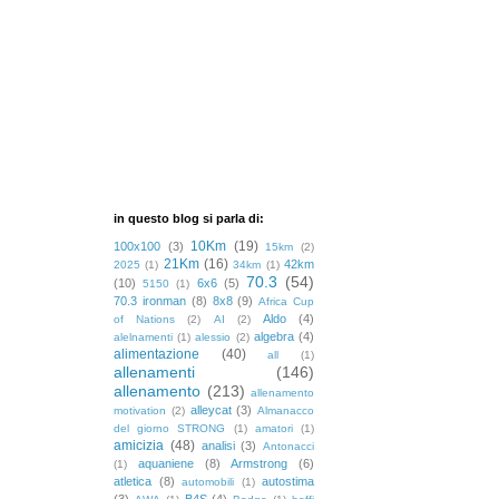
in questo blog si parla di:
10Km
(19)
100x100
(3)
15km
(2)
21Km
(16)
42km
2025
(1)
34km
(1)
70.3
(54)
(10)
6x6
(5)
5150
(1)
70.3 ironman
(8)
8x8
(9)
Africa Cup
Aldo
(4)
of Nations
(2)
AI
(2)
algebra
(4)
alelnamenti
(1)
alessio
(2)
alimentazione
(40)
all
(1)
allenamenti
(146)
allenamento
(213)
allenamento
alleycat
(3)
motivation
(2)
Almanacco
del giorno STRONG
(1)
amatori
(1)
amicizia
(48)
analisi
(3)
Antonacci
aquaniene
(8)
Armstrong
(6)
(1)
atletica
(8)
autostima
automobili
(1)
(3)
B4S
(4)