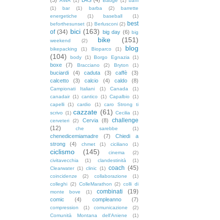
AWA
(1)
Badge
(1)
baffi
(1)
bar
(1)
barba
(2)
barrette
energetiche
(1)
baseball
(1)
best
beforthesunset
(1)
Berlusconi
(2)
bici
(163)
of
(34)
big day
(6)
big
bike
(151)
weekend
(2)
blog
bikepacking
(1)
Bioparco
(1)
(104)
body
(1)
Borgo Egnazia
(1)
boxe
(7)
Bracciano
(2)
Bryton
(1)
buciardi
(4)
caduta
(3)
caffè
(3)
calcetto
(3)
calcio
(4)
caldo
(8)
Campionati Italiani
(1)
Canada
(1)
canadair
(1)
cantico
(1)
Capalbio
(1)
capelli
(1)
cardio
(1)
caro Strong ti
cazzate
(61)
scrivo
(1)
Cecilia
(1)
challenge
Cervia
(8)
cerveteri
(2)
(12)
che sarebbe
(1)
chenedicemiamadre
(7)
Chiedi a
strong
(4)
chmet
(1)
ciciliano
(1)
ciclismo
(145)
cinema
(2)
civitavecchia
(1)
clandestinità
(1)
coach
(45)
Clearwater
(1)
clinic
(1)
coincidenze
(2)
collaborazione
(1)
colleghi
(2)
ColleMarathon
(2)
colli di
combinati
(19)
monte bove
(1)
comic
(4)
compleanno
(7)
compression
(1)
comunicazione
(2)
Comunità Montana dell'Aniene
(1)