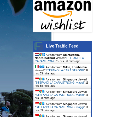
Live Traffic Feed
A visitor from
Amsterdam,
Noord-holland
viewed "
STEFANO LA
CARA STRONG
"
5 hrs 36 mins ago
A visitor from
Milan, Lombardia
viewed "
STEFANO LA CARA STRONG
"
8
hrs 33 mins ago
A visitor from
Singapore
viewed
"
STEFANO LA CARA STRONG: viaggi
"
11
hrs 58 mins ago
A visitor from
Singapore
viewed
"
STEFANO LA CARA STRONG: viaggi
"
11
hrs 58 mins ago
A visitor from
Singapore
viewed
"
STEFANO LA CARA STRONG: viaggi
"
11
hrs 59 mins ago
A visitor from
Singapore
viewed