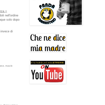
orza +
li nell'ordine
unque solo dopo
 invece di
mance, muscle