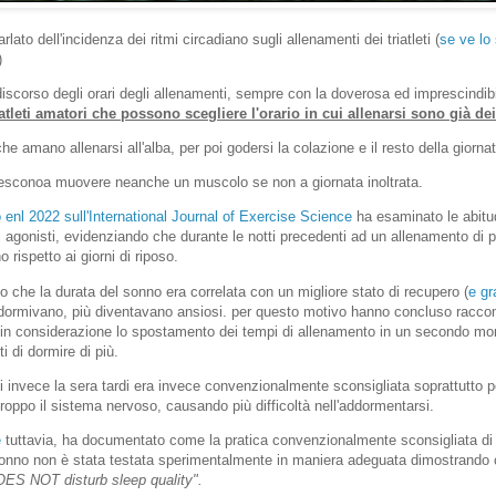
to dell'incidenza dei ritmi circadiano sugli allenamenti dei triatleti (
se ve lo 
)
iscorso degli orari degli allenamenti, sempre con la doverosa ed imprescindib
 atleti amatori che possono scegliere l'orario in cui allenarsi sono già dei 
he amano allenarsi all'alba, per poi godersi la colazione e il resto della giornat
iesconoa muovere neanche un muscolo se non a giornata inoltrata.
o enl 2022
sull'International Journal of Exercise Science
ha esaminato le abitu
eti agonisti, evidenziando che durante le notti precedenti ad un allenamento di 
rispetto ai giorni di riposo.
to che la durata del sonno era correlata con un migliore stato di recupero (
e gr
 dormivano, più diventavano ansiosi.
per questo motivo hanno concluso racco
re in considerazione lo spostamento dei tempi di allenamento in un secondo m
ti di dormire di più.
si invece la sera tardi era invece convenzionalmente sconsigliata soprattutto p
troppo il sistema nervoso, causando più difficoltà nell'addormentarsi.
e
tuttavia, ha documentato come la pratica convenzionalmente sconsigliata di a
 sonno non è stata testata sperimentalmente in maniera adeguata dimostrando
OES NOT disturb sleep quality".