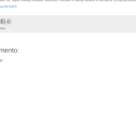
ruary 19). Higher evening metabolic responses contribute to diurnal variation of self-paced cycling performa
gov/35173357/
nno
mento:
to