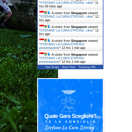
"
STEFANO LA CARA STRONG: clinic
"
11
hrs 59 mins ago
A visitor from
Singapore
viewed
"
STEFANO LA CARA STRONG: clinic
"
12
hrs ago
A visitor from
Singapore
viewed
"
STEFANO LA CARA STRONG: clinic
"
12
hrs ago
A visitor from
Singapore
viewed
"
STEFANO LA CARA STRONG:
presentazione
"
12 hrs 1 min ago
A visitor from
Singapore
viewed
"
STEFANO LA CARA STRONG:
presentazione
"
12 hrs 1 min ago
Get Script
Real Time
Tracking ON