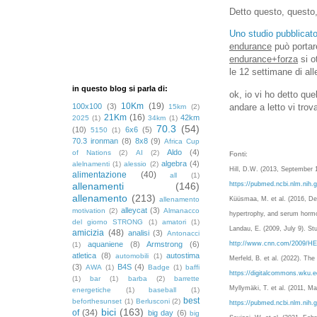
Detto questo, questo,
Uno studio pubblicat
endurance
può portar
endurance+forza
si o
le 12 settimane di al
in questo blog si parla di:
ok, io vi ho detto qu
10Km
(19)
andare a letto vi trov
100x100
(3)
15km
(2)
21Km
(16)
42km
2025
(1)
34km
(1)
70.3
(54)
(10)
6x6
(5)
5150
(1)
70.3 ironman
(8)
8x8
(9)
Africa Cup
Aldo
(4)
of Nations
(2)
AI
(2)
Fonti:
algebra
(4)
alelnamenti
(1)
alessio
(2)
Hill, D.W. (2013, September 1
alimentazione
(40)
all
(1)
allenamenti
(146)
https://pubmed.ncbi.nlm.nih.
allenamento
(213)
allenamento
Küüsmaa, M. et al. (2016, De
alleycat
(3)
motivation
(2)
Almanacco
hypertrophy, and serum horm
del giorno STRONG
(1)
amatori
(1)
Landau, E. (2009, July 9). St
amicizia
(48)
analisi
(3)
Antonacci
aquaniene
(8)
Armstrong
(6)
http://www.cnn.com/2009/HEA
(1)
atletica
(8)
autostima
automobili
(1)
Merfeld, B. et al. (2022). Th
(3)
B4S
(4)
AWA
(1)
Badge
(1)
baffi
https://digitalcommons.wku.ed
(1)
bar
(1)
barba
(2)
barrette
Myllymäki, T. et al. (2011, Ma
energetiche
(1)
baseball
(1)
best
beforthesunset
(1)
Berlusconi
(2)
https://pubmed.ncbi.nlm.nih.
bici
(163)
of
(34)
big day
(6)
big