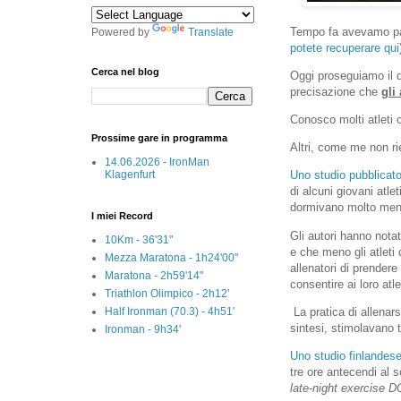
Tempo fa avevamo parla
Powered by
Translate
potete recuperare qui
Cerca nel blog
Oggi proseguiamo il d
precisazione che
gli
Conosco molti atleti c
Prossime gare in programma
Altri, come me non r
14.06.2026 - IronMan
Klagenfurt
Uno studio pubblicat
di alcuni giovani atl
dormivano molto meno 
I miei Record
Gli autori hanno nota
10Km - 36'31"
e che meno gli atleti
Mezza Maratona - 1h24'00"
allenatori di prende
Maratona - 2h59'14"
consentire ai loro atle
Triathlon Olimpico - 2h12'
Half Ironman (70.3) - 4h51'
La pratica di allenar
sintesi, stimolavano 
Ironman - 9h34'
Uno studio finlandes
tre ore antecendi al
late-night exercise D