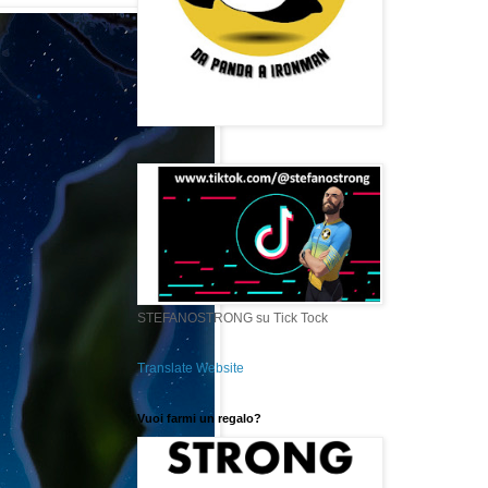
STEFANOSTRONG su Tick Tock
Translate Website
Vuoi farmi un regalo?