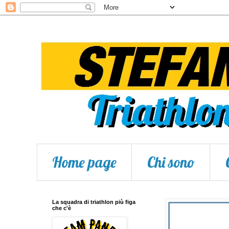
Home page
Chi sono
La squadra di triathlon più figa
che c'è