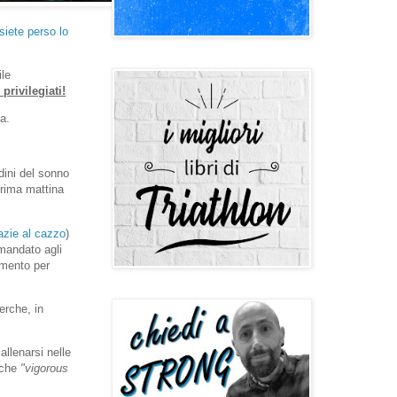
siete perso lo
ile
privilegiati!
a.
dini del sonno
prima mattina
azie al cazzo
)
mandato agli
omento per
erche, in
llenarsi nelle
 che
"
vigorous