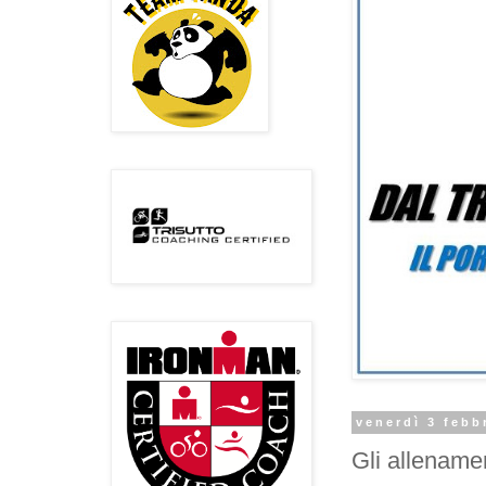
venerdì 3 febb
Gli allenamen