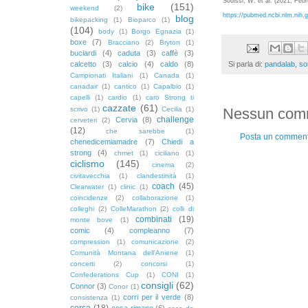
Souissi, W. et al. (2021, Feb
bike
(151)
weekend
(2)
https://pubmed.ncbi.nlm.nih.
blog
bikepacking
(1)
Bioparco
(1)
(104)
body
(1)
Borgo Egnazia
(1)
boxe
(7)
Bracciano
(2)
Bryton
(1)
buciardi
(4)
caduta
(3)
caffè
(3)
calcetto
(3)
calcio
(4)
caldo
(8)
Si parla di:
pandalab
,
so
Campionati Italiani
(1)
Canada
(1)
canadair
(1)
cantico
(1)
Capalbio
(1)
capelli
(1)
cardio
(1)
caro Strong ti
cazzate
(61)
scrivo
(1)
Cecilia
(1)
Nessun com
challenge
Cervia
(8)
cerveteri
(2)
(12)
che sarebbe
(1)
Posta un commen
chenedicemiamadre
(7)
Chiedi a
strong
(4)
chmet
(1)
ciciliano
(1)
ciclismo
(145)
cinema
(2)
civitavecchia
(1)
clandestinità
(1)
coach
(45)
Clearwater
(1)
clinic
(1)
coincidenze
(2)
collaborazione
(1)
colleghi
(2)
ColleMarathon
(2)
colli di
combinati
(19)
monte bove
(1)
comic
(4)
compleanno
(7)
compression
(1)
comunicazione
(2)
Comunità Montana dell'Aniene
(1)
concerti
(2)
concorsi
(1)
Confederations Cup
(1)
CONI
(1)
consigli
(62)
Connor
(3)
Conor
(1)
corri per il verde
(8)
consistenza
(1)
corsa
(18)
cosa rimane
(6)